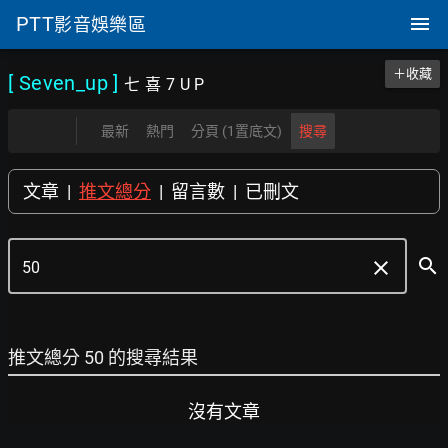
PTT
影音娛樂區
＋收藏
[ Seven_up
]
七 喜 7 U P
最新
熱門
分頁 (1置底文)
搜尋
文章
|
推文總分
|
留言數
|
已刪文
search
clear
推文總分 50 的搜尋結果
沒有文章