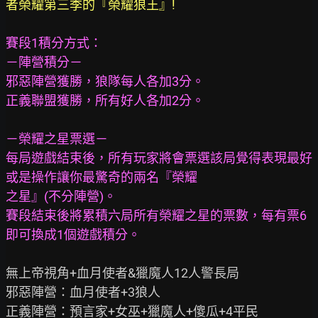
者榮耀第三季的『榮耀狼王』!
賽段1積分方式：
－陣營積分－
邪惡陣營獲勝，狼隊每人各加3分。
正義聯盟獲勝，所有好人各加2分。
－榮耀之星票選－
每局遊戲結束後，所有玩家將會票選該局覺得表現最好
或是操作讓你最驚奇的兩名『榮耀
之星』(不分陣營)。
賽段結束後將累積六局所有榮耀之星的票數，每有票6
即可換成1個遊戲積分。
無上帝視角+血月使者&獵魔人12人警長局

邪惡陣營：血月使者+3狼人
