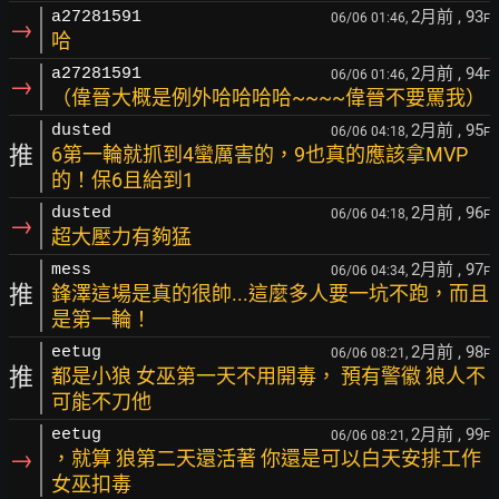
2月前
, 93
a27281591
06/06 01:46,
F
→
哈
2月前
, 94
a27281591
06/06 01:46,
F
→
（偉晉大概是例外哈哈哈哈~~~~偉晉不要罵我）
2月前
, 95
dusted
06/06 04:18,
F
推
6第一輪就抓到4蠻厲害的，9也真的應該拿MVP
的！保6且給到1
2月前
, 96
dusted
06/06 04:18,
F
→
超大壓力有夠猛
2月前
, 97
mess
06/06 04:34,
F
推
鋒澤這場是真的很帥...這麼多人要一坑不跑，而且
是第一輪！
2月前
, 98
eetug
06/06 08:21,
F
推
都是小狼 女巫第一天不用開毒， 預有警徽 狼人不
可能不刀他
2月前
, 99
eetug
06/06 08:21,
F
→
，就算 狼第二天還活著 你還是可以白天安排工作
女巫扣毒