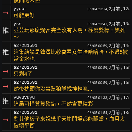
後面的人盤
2月前
, 12
yycbr
06/04 23:14,
F
→
可能更好
2月前
, 13
yss
06/04 23:41,
F
推
荳荳玩那麼爛yt 完全沒有人罵，極度雙標，笑死
～
2月前
, 14
a27281591
06/05 00:59,
F
推
這集結論是鋒澤比較會看女生哈哈哈哈，不過5被
當金水也
2月前
, 15
a27281591
06/05 00:59,
F
→
只剩4了
2月前
, 16
a27281591
06/05 00:59,
F
→
然後枕頭你沒事幫狼隊找神幹嘛...
2月前
, 17
vuvuvuyu
06/05 01:33,
F
推
這局可惜荳荳砍錯，不然會更精彩
2月前
, 18
a27281591
06/05 01:54,
F
→
對其他板子來說幾乎天崩開場都能翻盤，血月太
破壞平衡