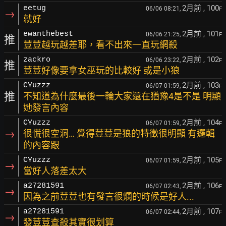
2月前
, 100
eetug
06/06 08:21,
F
→
就好
2月前
, 101
ewanthebest
06/06 21:25,
F
推
荳荳越玩越差耶，看不出來一直玩網殺
2月前
, 102
zackro
06/06 23:22,
F
推
荳荳好像要拿女巫玩的比較好 或是小狼
2月前
, 103
CYuzzz
06/07 01:59,
F
推
不知道為什麼最後一輪大家還在猶豫4是不是 明顯
她發言內容
2月前
, 104
CYuzzz
06/07 01:59,
F
→
很慌很空洞… 覺得荳荳是狼的特徵很明顯 有邏輯
的內容跟
2月前
, 105
CYuzzz
06/07 01:59,
F
→
當好人落差太大
2月前
, 106
a27281591
06/07 02:43,
F
→
因為之前荳荳也有發言很爛的時候是好人...
2月前
, 107
a27281591
06/07 02:44,
F
→
發荳荳查殺其實很划算