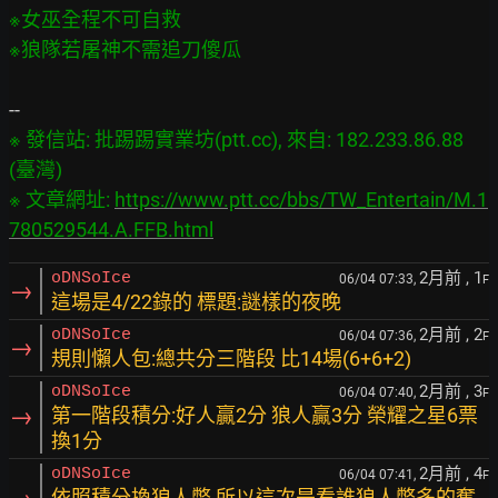
※女巫全程不可自救

※ 發信站: 批踢踢實業坊(ptt.cc), 來自: 182.233.86.88 
(臺灣)

※ 文章網址: 
https://www.ptt.cc/bbs/TW_Entertain/M.1
780529544.A.FFB.html
2月前
, 1
oDNSoIce
06/04 07:33,
F
→
這場是4/22錄的 標題:謎樣的夜晚
2月前
, 2
oDNSoIce
06/04 07:36,
F
→
規則懶人包:總共分三階段 比14場(6+6+2)
2月前
, 3
oDNSoIce
06/04 07:40,
F
→
第一階段積分:好人贏2分 狼人贏3分 榮耀之星6票
換1分
2月前
, 4
oDNSoIce
06/04 07:41,
F
依照積分換狼人幣 所以這次是看誰狼人幣多的奪