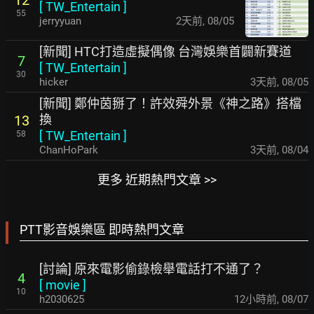
12
[
TW_Entertain
]
55
jerryyuan
2天前
,
08/05
[新聞] HTC打造虛擬偶像 台灣娛樂首闢新賽道
7
[
TW_Entertain
]
30
hicker
3天前
,
08/05
[新聞] 鄭仲茵掰了！許效舜外景《神之路》搭檔
換
13
[
TW_Entertain
]
58
ChanHoPark
3天前
,
08/04
更多 近期熱門文章 >>
PTT影音娛樂區 即時熱門文章
[討論] 原來電影偷錄檢舉電話打不通了？
4
[
movie
]
10
h2030625
12小時前
,
08/07