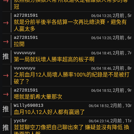
→
冠
2月前
, 5
a27281591
06/04 13:20,
F
→
就是分前半後半各結算一次再比總決賽，避免有
人贏太多
2月前
, 6
a27281591
06/04 13:20,
F
→
拉開
2月前
, 7
vuvuvuyu
06/04 18:45,
F
推
第一局就玩壞人勝率超高的板子啊
2月前
, 8
vuvuvuyu
06/04 18:46,
F
→
之前血月12人局壞人勝率100%的紀錄是不是被打
破了？
2月前
, 9
a27281591
06/04 18:52,
F
→
嗯就是凱希大暈那次
2月前
, 10
Willy690813
06/04 18:52,
F
推
血月10人12人好人都有贏過了
2月前
, 11
yycbr
06/04 23:14,
F
推
荳荳聊空刀像把自己聊出來了 嫌疑並沒有降低 換