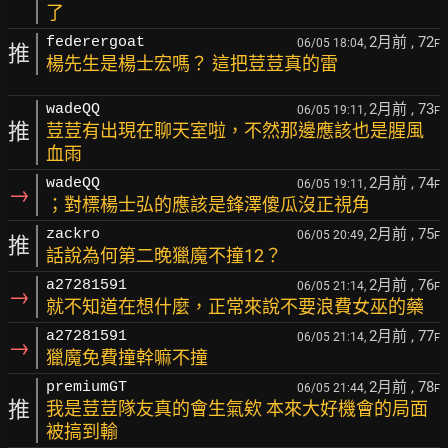
了
2月前
, 72
federergoat
06/05 18:04,
F
推
楊先生是楊士宏嗎？ 這把荳荳真的雷
2月前
, 73
wadeQQ
06/05 19:11,
F
推
荳荳有出現在聊天室啦，不然那邊應該也是腥風
血雨
2月前
, 74
wadeQQ
06/05 19:11,
F
→
；對標楊士弘的應該是鋒澤傻瓜沒正視角
2月前
, 75
zackro
06/05 20:49,
F
推
話說為何第二晚獵魔不撞12？
2月前
, 76
a27281591
06/05 21:14,
F
→
就不知道在想什麼，正常來說不要浪費女巫的藥
2月前
, 77
a27281591
06/05 21:14,
F
→
獵魔免費撞幹嘛不撞
2月前
, 78
premiumGT
06/05 21:44,
F
推
我是荳荳隊友真的會生氣欸 本來大好機會的局面
被搞到輸