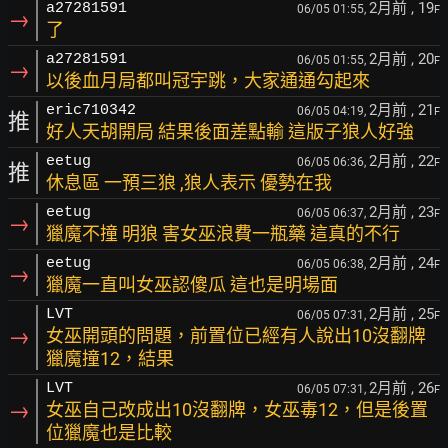
2月前
, 19
a27281591
06/05 01:55,
F
→
了
2月前
, 20
a27281591
06/05 01:55,
F
→
以後血月局都叫冠宇跳，大家通通勾起來
2月前
, 21
eric710342
06/05 04:19,
F
推
好人天胡開局 結果後面差點輸 這版子狼人好強
2月前
, 22
eetug
06/05 06:36,
F
推
休息區 一預三狼 ,狼人表示 優勢在我
2月前
, 23
eetug
06/05 06:37,
F
→
獵魔不撞 明狼 害女巫浪費一瓶藥 這真的不行
2月前
, 24
eetug
06/05 06:38,
F
→
獵魔一直叫女巫認傻瓜 這也是明場面
2月前
, 25
LVT
06/05 07:31,
F
→
女巫開頭的問題，前置位已經有人說出10沒翻牌
獵魔撞12，結果
2月前
, 26
LVT
06/05 07:31,
F
→
女巫自己改成出10沒翻牌，女巫毒12，但是後置
位獵魔也是比較