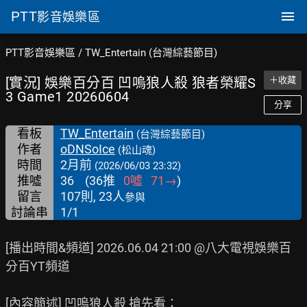
PTT
影音娛樂區
PTT影音娛樂區
/
TW_Entertain (台灣綜藝節目)
[實況] 娛樂百分百 凹嗚狼人殺 狼者榮耀S
＋收藏
3 Game1 20260604
分享
看板
TW_Entertain
(台灣綜藝節目)
作者
oDNSoIce
(松山魂)
時間
2月前
(2026/06/03 23:32)
推噓
36
(
36
推
0
噓
71
→
)
留言
107則, 23人
參與
討論串
1/1
[播出時間&頻道] 2026.06.04 21:00 @八大電視娛樂百
分百YT頻道

[內容簡述] 凹嗚狼人殺 搶先看：
