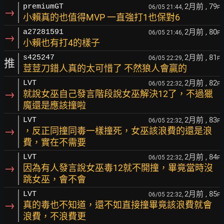
2月前
, 79
premiumGT
06/05 21:44,
F
→
小賴真的也值得MVP 一直強打1也保對6
2月前
, 80
a27281591
06/05 21:46,
F
→
小賴也有打4的樣子
2月前
, 81
s425247
06/05 22:29,
F
推
荳荳刀錯人真的太可惜了 不然狼人會贏的
2月前
, 82
LVT
06/05 22:32,
F
→
就說女巫自己發言階段說女巫解決12了，不過獵
魔還是應該撞啦
2月前
, 83
LVT
06/05 22:32,
F
→
，反正同撞同毒一樣撞死，女巫該浪費的還是浪
費，實在不需要
2月前
, 84
LVT
06/05 22:32,
F
→
因為有人發言說女巫毒12就不開撞，畢竟當時沒
跳女巫，會不會
2月前
, 85
LVT
06/05 22:32,
F
→
真的毒也不知道，還不如直接撞畢竟該浪費就會
浪費，不浪費更