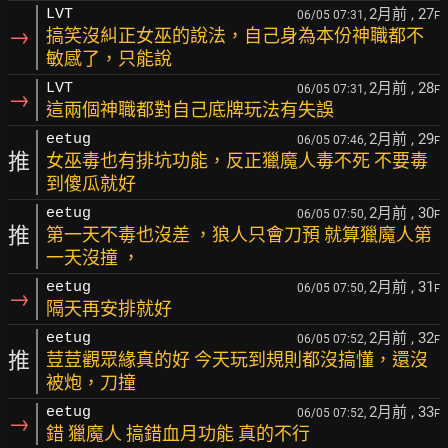
2月前
, 27
LVT
06/05 07:31,
F
→
搞笑沒糾正女巫的說法，自己身為本份神職都不
敏感了，只能說
2月前
, 28
LVT
06/05 07:31,
F
→
這兩個神職都對自己底牌玩法有失誤
2月前
, 29
eetug
06/05 07:46,
F
推
女巫毒也有排坑功能，反正獵魔人毒不死 不要毒
到傻瓜就好
2月前
, 30
eetug
06/05 07:50,
F
推
第一天不毒也沒差 ，狼人只會刀預 就算獵魔人第
一天沒撞 ，
2月前
, 31
eetug
06/05 07:50,
F
→
隔天再安排就好
2月前
, 32
eetug
06/05 07:52,
F
推
荳荳觀眾緣真的好 今天玩到規則都沒搞懂，還沒
被炮，刀撞
2月前
, 33
eetug
06/05 07:52,
F
→
錯 獵魔人 搞錯血月功能 真的不行