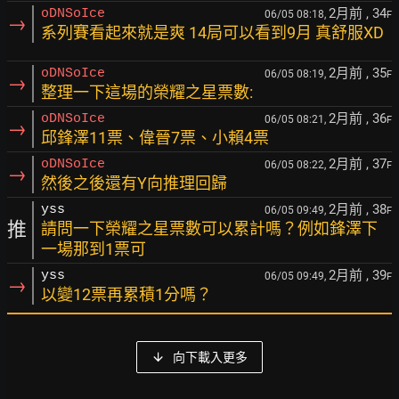
2月前
, 34
oDNSoIce
06/05 08:18,
F
→
系列賽看起來就是爽 14局可以看到9月 真舒服XD
2月前
, 35
oDNSoIce
06/05 08:19,
F
→
整理一下這場的榮耀之星票數:
2月前
, 36
oDNSoIce
06/05 08:21,
F
→
邱鋒澤11票、偉晉7票、小賴4票
2月前
, 37
oDNSoIce
06/05 08:22,
F
→
然後之後還有Y向推理回歸
2月前
, 38
yss
06/05 09:49,
F
推
請問一下榮耀之星票數可以累計嗎？例如鋒澤下
一場那到1票可
2月前
, 39
yss
06/05 09:49,
F
→
以變12票再累積1分嗎？
向下載入更多