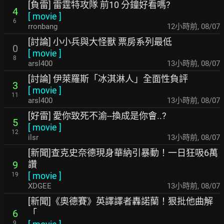
[負雷] 雷霆特攻隊 前10 分鐘好看嗎?
4
[
movie
]
6
rronbang
12小時前
,
08/07
[討論] 小小兵與大怪獸 票房系列最低
0
[
movie
]
8
arsl400
13小時前
,
08/07
[討論] 伊萊羅斯「冰淇淋人」全面性負評
3
[
movie
]
11
arsl400
13小時前
,
08/07
[好雷] 愛你致死不渝--換成是你會..?
5
[
movie
]
12
ilsr
13小時前
,
08/07
[新聞]查克史奈德現身華納引暴動！一日狂吸6萬
讚
9
[
movie
]
19
XDGEE
13小時前
,
08/07
[新聞]《奧德賽》英譯譯者轟諾蘭！狠批他曲解
「
6
9