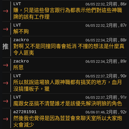
2月前
, 86
LVT
06/05 22:32,
F
→
賺，只是這些發言跟行為都表示他們對這些神職
牌的該有工作理
2月前
, 87
LVT
06/05 22:32,
F
→
解不夠
2月前
, 88
zackro
06/05 22:34,
F
推
對啊 又不是同撞同毒會抵消 不撞的想法是什麼真
令人匪夷
2月前
, 89
zackro
06/05 22:34,
F
→
所思
2月前
, 90
LVT
06/05 22:37,
F
→
所以就說這場狼人跟神職都有搞笑的地方，血月
沒搞懂板子，獵
2月前
, 91
LVT
06/05 22:37,
F
→
魔跟女巫搞不清楚誰才是該優先解決明狼的角色
2月前
, 92
a27281591
06/06 01:46,
F
→
然後我也覺得是因為荳荳會來聊天室所以大家炮
火會減少