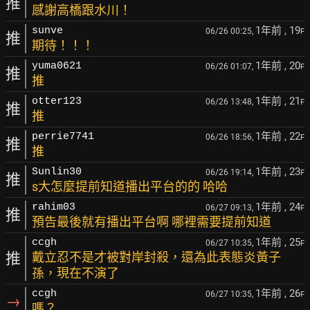
推
感謝高橋跟水川！
1年前
, 19
sunve
06/26 00:25,
F
推
期待！！！
1年前
, 20
yuma0621
06/26 01:07,
F
推
推
1年前
, 21
otter123
06/26 13:48,
F
推
推
1年前
, 22
perrie7741
06/26 18:56,
F
推
推
1年前
, 23
Sunlin30
06/26 19:14,
F
推
s大怎麼提前知道播出平台的的 哈哈
1年前
, 24
rahim03
06/27 09:13,
F
推
預告最後就有播出平台啊 哪裡需要提前知道
1年前
, 25
ccgh
06/27 10:35,
F
推
戴立忍不是才被對岸封殺，還為此表態炎黃子
孫，現在不演了
1年前
, 26
ccgh
06/27 10:35,
F
→
嗎？