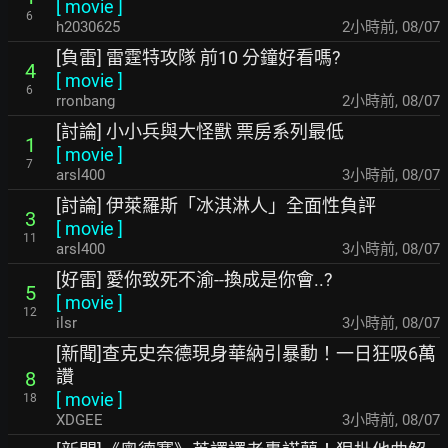
[
movie
]
6
h2030625
2小時前
,
08/07
[負雷] 雷霆特攻隊 前10 分鐘好看嗎?
4
[
movie
]
6
rronbang
2小時前
,
08/07
[討論] 小小兵與大怪獸 票房系列最低
1
[
movie
]
7
arsl400
3小時前
,
08/07
[討論] 伊萊羅斯「冰淇淋人」全面性負評
3
[
movie
]
11
arsl400
3小時前
,
08/07
[好雷] 愛你致死不渝--換成是你會..?
5
[
movie
]
12
ilsr
3小時前
,
08/07
[新聞]查克史奈德現身華納引暴動！一日狂吸6萬
讚
8
[
movie
]
18
XDGEE
3小時前
,
08/07