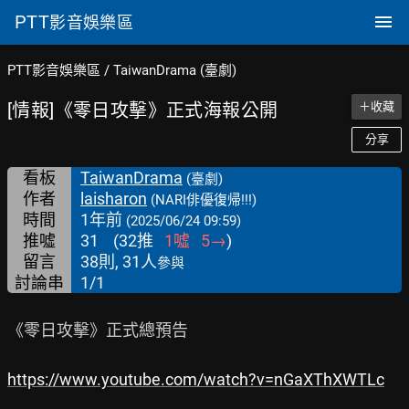
PTT
影音娛樂區
PTT影音娛樂區
/
TaiwanDrama (臺劇)
[情報]《零日攻擊》正式海報公開
＋收藏
分享
看板
TaiwanDrama
(臺劇)
作者
laisharon
(NARI俳優復帰!!!)
時間
1年前
(2025/06/24 09:59)
推噓
31
(
32
推
1
噓
5
→
)
留言
38則, 31人
參與
討論串
1/1
《零日攻擊》正式總預告

https://www.youtube.com/watch?v=nGaXThXWTLc