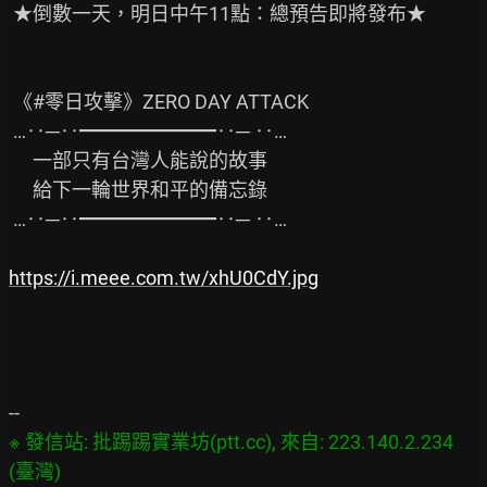
 ★倒數一天，明日中午11點：總預告即將發布★

 《#零日攻擊》ZERO DAY ATTACK

 …‥─‥━━━━━━━‥─ ‥…

 　一部只有台灣人能說的故事

 　給下一輪世界和平的備忘錄

 …‥─‥━━━━━━━‥─ ‥…

https://i.meee.com.tw/xhU0CdY.jpg
※ 發信站: 批踢踢實業坊(ptt.cc), 來自: 223.140.2.234 
(臺灣)
