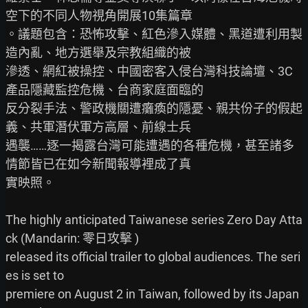
空下的不同人物視角開展10集篇章

。議題包含：恐怖攻擊、紅色滲入媒體、黑道遭利用製
造內亂、地方選舉及宗教組織的被

滲透、網紅被操控、中國密客入侵台灣科技論壇、3C
產品隱藏監控危機、台商家庭面臨的

反分裂手法、警政機關遭癱瘓的隱憂、親共份子的假起
義、共軍潛伏軍方高層、前線士兵

遇襲……逐一揭露台灣可能遭遇的各種危機，甚至諸多
情節皆已在如今新聞報導裡成了真

實映照。

The highly anticipated Taiwanese series Zero Day Atta
ck (Mandarin: 零日攻擊 )

released its official trailer to global audiences. The seri
es is set to

premiere on August 2 in Taiwan, followed by its Japan