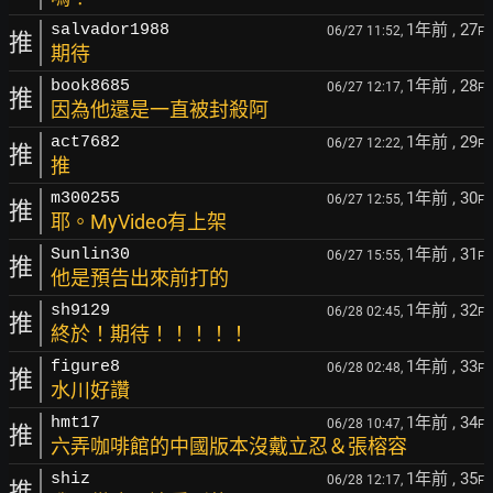
1年前
, 27
salvador1988
06/27 11:52,
F
推
期待
1年前
, 28
book8685
06/27 12:17,
F
推
因為他還是一直被封殺阿
1年前
, 29
act7682
06/27 12:22,
F
推
推
1年前
, 30
m300255
06/27 12:55,
F
推
耶。MyVideo有上架
1年前
, 31
Sunlin30
06/27 15:55,
F
推
他是預告出來前打的
1年前
, 32
sh9129
06/28 02:45,
F
推
終於！期待！！！！！
1年前
, 33
figure8
06/28 02:48,
F
推
水川好讚
1年前
, 34
hmt17
06/28 10:47,
F
推
六弄咖啡館的中國版本沒戴立忍＆張榕容
1年前
, 35
shiz
06/28 12:17,
F
推