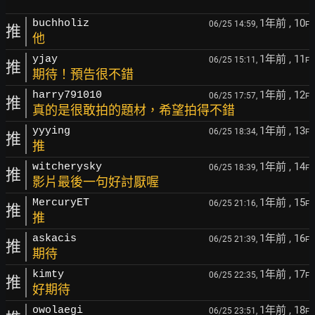
1年前
, 10
buchholiz
06/25 14:59,
F
推
他
1年前
, 11
yjay
06/25 15:11,
F
推
期待！預告很不錯
1年前
, 12
harry791010
06/25 17:57,
F
推
真的是很敢拍的題材，希望拍得不錯
1年前
, 13
yyying
06/25 18:34,
F
推
推
1年前
, 14
witcherysky
06/25 18:39,
F
推
影片最後一句好討厭喔
1年前
, 15
MercuryET
06/25 21:16,
F
推
推
1年前
, 16
askacis
06/25 21:39,
F
推
期待
1年前
, 17
kimty
06/25 22:35,
F
推
好期待
1年前
, 18
owolaegi
06/25 23:51,
F