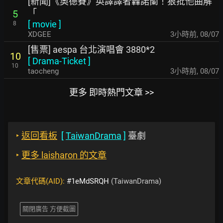
[新聞]《奧德賽》英譯譯者轟諾蘭！狠批他曲解
「
5
[
movie
]
8
XDGEE
3小時前
,
08/07
[售票] aespa 台北演唱會 3880*2
10
[
Drama-Ticket
]
10
taocheng
3小時前
,
08/07
更多 即時熱門文章 >>
‣
返回看板
[
TaiwanDrama
]
臺劇
‣
更多 laisharon 的文章
文章代碼(AID):
#1eMdSRQH
(TaiwanDrama)
關閉廣告 方便截圖