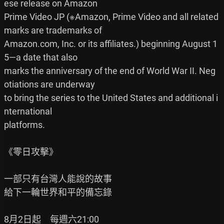
ese release on Amazon

Prime Video JP (※Amazon, Prime Video and all related 
marks are trademarks of

Amazon.com, Inc. or its affiliates.) beginning August 1
5—a date that also

marks the anniversary of the end of World War II. Neg
otiations are underway

to bring the series to the United States and additional i
nternational

platforms.

《零日攻擊》

一部只有台灣人能說的故事

給下一輪世界和平的備忘錄

8月2日起　每週六21:00
