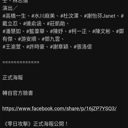
壬、林志儒

演出╱

#高橋一生、#水川麻美、#杜汶澤、#謝怡芬Janet、#
戴立忍、#連俞涵、#莊凱勛、

#潘慧如、#藍葦華、#陳妤、#柯一正、#陳文彬、#鄭
有傑、#游安順、#鄧九雲、

#王渝萱、#許時豪、#謝章穎、#張洛偍

=============

正式海報

轉自官方臉書

https://www.facebook.com/share/p/16jZP7YSQ3/
《零日攻擊》正式海報公開！
