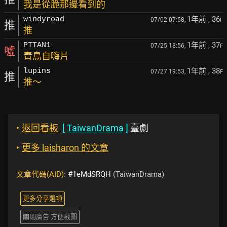
我是從脆那邊看到的
1年前
, 36
windyroad
07/02 07:58,
F
推
推
1年前
, 37
PTTAN1
07/25 18:56,
F
噓
青鳥自嗨片
1年前
, 38
lupins
07/27 19:53,
F
推
推～
‣
返回看板
[
TaiwanDrama
]
臺劇
‣
更多 laisharon 的文章
文章代碼(AID):
#1eMdSRQH
(TaiwanDrama)
更多分享選項
關閉廣告 方便截圖