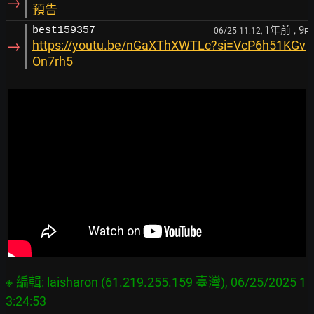
→
預告
1年前
, 9
best159357
06/25 11:12,
F
→
https://youtu.be/nGaXThXWTLc?si=VcP6h51KGv
On7rh5
※ 編輯: laisharon (61.219.255.159 臺灣), 06/25/2025 1