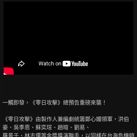
一觸即發，《零日攻擊》總預告重磅來襲！

《零日攻擊》由製作人兼編劇統籌鄭心媚領軍，洪伯
豪、吳季恩、蘇奕瑄、趙暄、劉易、

羅景壬、林志儒等金獎導演聯手，以同樣在台海危機時