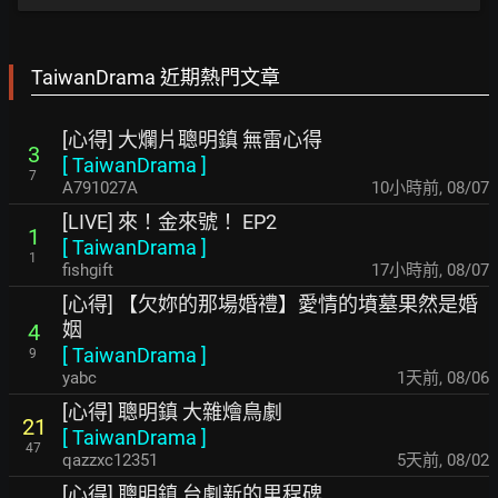
TaiwanDrama 近期熱門文章
[心得] 大爛片聰明鎮 無雷心得
3
[
TaiwanDrama
]
7
A791027A
10小時前
,
08/07
[LIVE] 來！金來號！ EP2
1
[
TaiwanDrama
]
1
fishgift
17小時前
,
08/07
[心得] 【欠妳的那場婚禮】愛情的墳墓果然是婚
姻
4
[
TaiwanDrama
]
9
yabc
1天前
,
08/06
[心得] 聰明鎮 大雜燴鳥劇
21
[
TaiwanDrama
]
47
qazzxc12351
5天前
,
08/02
[心得] 聰明鎮 台劇新的里程碑