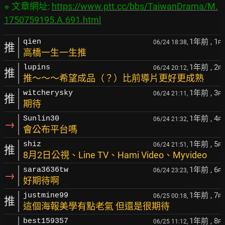
※ 文章網址: 
https://www.ptt.cc/bbs/TaiwanDrama/M.
1750759195.A.691.html
1年前
, 1
qien
06/24 18:38,
F
推
高橋一生一生推
1年前
, 2
lupins
06/24 20:12,
F
推
推～～～希望成品（？）比前導片更好更成熟
1年前
, 3
witcherysky
06/24 21:11,
F
推
期待
1年前
, 4
Sunlin30
06/24 21:32,
F
→
會公布平台嗎
1年前
, 5
shiz
06/24 21:51,
F
推
8月2日公視、Line TV、Hami Video、Myvideo
1年前
, 6
sara3636tw
06/24 23:23,
F
→
好期待啊
1年前
, 7
justmine99
06/25 00:18,
F
推
這個海報美學有點老氣 但還是很期待
1年前
, 8
best159357
06/25 11:12,
F