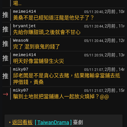
場…
2月前
, 10
meimei414
05/11 20:40,
F
推
黃桑不是已經知道汪龍是他兒子了？
2月前
, 11
bryantjet
05/11 20:44,
F
推
先給你賺甜頭,之後就會不甘心
2月前
, 12
WeasoN
05/11 20:44,
F
推
完了 混到衰鬼的錢了
2月前
, 13
meimei414
05/11 20:59,
F
推
明天好像當舖發生火災
2月前
, 14
miky07
05/11 21:07,
F
推
邱老闆是不是貪心又去賭，結果賭輸拿當鋪去抵
押借錢，黃桑
2月前
, 15
miky07
05/11 21:07,
F
→
騙到土地就把當鋪連人一起放火燒掉？@@
‣
返回看板
[
TaiwanDrama
]
臺劇