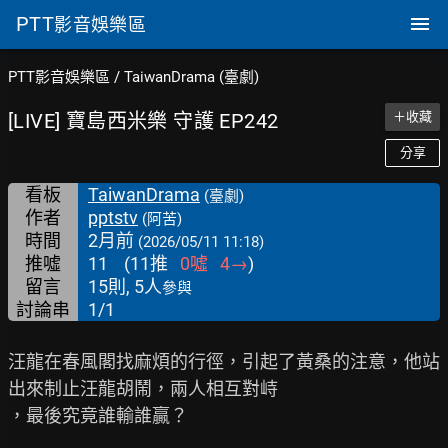
PTT
影音娛樂區
PTT影音娛樂區
/
TaiwanDrama (臺劇)
[LIVE] 寶島西米樂 守護 EP242
＋收藏
分享
看板
TaiwanDrama
(臺劇)
作者
pptstv
(阿苦)
時間
2月前
(2026/05/11 11:18)
推噓
11
(
11
推
0
噓
4
→
)
留言
15則, 5人
參與
討論串
1/1
汪龍在春風閣找麻煩的行徑，引起了黃桑的注意，他站
出來制止汪龍胡鬧，兩人相互對峙

，最後究竟誰輸誰贏？
