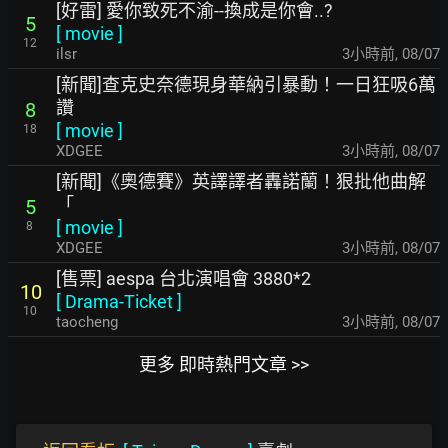
[好雷] 愛你致死不渝--換成是你會..?
5
[
movie
]
12
ilsr
3小時前
,
08/07
[新聞]查克史奈德現身華納引暴動！一日狂吸6萬
讚
8
[
movie
]
18
XDGEE
3小時前
,
08/07
[新聞]《奧德賽》英譯譯者轟諾蘭！狠批他曲解
「
5
[
movie
]
8
XDGEE
3小時前
,
08/07
[售票] aespa 台北演唱會 3880*2
10
[
Drama-Ticket
]
10
taocheng
3小時前
,
08/07
更多 即時熱門文章 >>