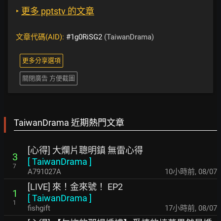
‣
更多 pptstv 的文章
文章代碼(AID):
#1g0RiSG2
(TaiwanDrama)
更多分享選項
關閉廣告 方便截圖
TaiwanDrama 近期熱門文章
[心得] 大爛片聰明鎮 無雷心得
3
[
TaiwanDrama
]
7
A791027A
10小時前
,
08/07
[LIVE] 來！金來號！ EP2
1
[
TaiwanDrama
]
1
fishgift
17小時前
,
08/07