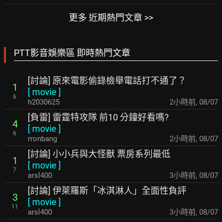
更多 近期熱門文章 >>
PTT影音娛樂區 即時熱門文章
[討論] 原來電影偷錄檢舉電話打不通了？
1
[
movie
]
6
h2030625
2小時前
,
08/07
[負雷] 雷霆特攻隊 前10 分鐘好看嗎?
4
[
movie
]
6
rronbang
2小時前
,
08/07
[討論] 小小兵與大怪獸 票房系列最低
1
[
movie
]
7
arsl400
3小時前
,
08/07
[討論] 伊萊羅斯「冰淇淋人」全面性負評
3
[
movie
]
11
arsl400
3小時前
,
08/07