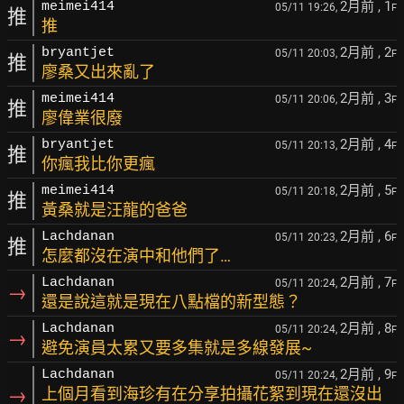
2月前
, 1
meimei414
05/11 19:26,
F
推
推
2月前
, 2
bryantjet
05/11 20:03,
F
推
廖桑又出來亂了
2月前
, 3
meimei414
05/11 20:06,
F
推
廖偉業很廢
2月前
, 4
bryantjet
05/11 20:13,
F
推
你瘋我比你更瘋
2月前
, 5
meimei414
05/11 20:18,
F
推
黃桑就是汪龍的爸爸
2月前
, 6
Lachdanan
05/11 20:23,
F
推
怎麼都沒在演中和他們了…
2月前
, 7
Lachdanan
05/11 20:24,
F
→
還是說這就是現在八點檔的新型態？
2月前
, 8
Lachdanan
05/11 20:24,
F
→
避免演員太累又要多集就是多線發展~
2月前
, 9
Lachdanan
05/11 20:24,
F
→
上個月看到海珍有在分享拍攝花絮到現在還沒出