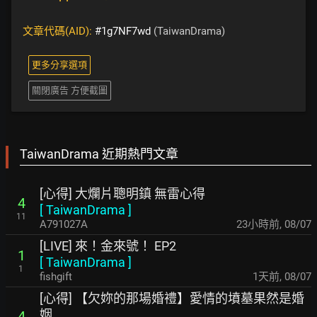
文章代碼(AID):
#1g7NF7wd
(TaiwanDrama)
更多分享選項
關閉廣告 方便截圖
TaiwanDrama 近期熱門文章
[心得] 大爛片聰明鎮 無雷心得
4
[
TaiwanDrama
]
11
A791027A
23小時前
,
08/07
[LIVE] 來！金來號！ EP2
1
[
TaiwanDrama
]
1
fishgift
1天前
,
08/07
[心得] 【欠妳的那場婚禮】愛情的墳墓果然是婚
姻
4