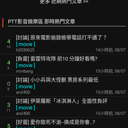
更多 近期熱門文章 >>
PTT影音娛樂區 即時熱門文章
[討論] 原來電影偷錄檢舉電話打不通了？
4
[
movie
]
10
h2030625
14小時前
,
08/07
[負雷] 雷霆特攻隊 前10 分鐘好看嗎?
4
[
movie
]
6
rronbang
15小時前
,
08/07
[討論] 小小兵與大怪獸 票房系列最低
0
[
movie
]
8
arsl400
15小時前
,
08/07
[討論] 伊萊羅斯「冰淇淋人」全面性負評
3
[
movie
]
11
arsl400
15小時前
,
08/07
[好雷] 愛你致死不渝--換成是你會..?
5