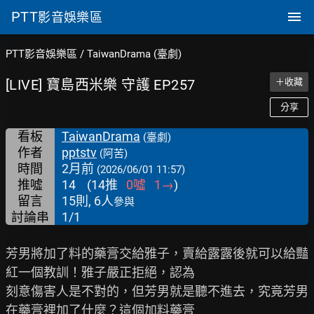
PTT
影音娛樂區
PTT影音娛樂區
/
TaiwanDrama (臺劇)
[LIVE] 寶島西米樂 守護 EP257
＋收藏
分享
看板
TaiwanDrama
(臺劇)
作者
pptstv
(阿苦)
時間
2月前
(2026/06/01 11:57)
推噓
14
(
14
推
0
噓
1
→
)
留言
15則, 6人
參與
討論串
1/1
芳男將加了料的藥膏交給雅子，賣給露露後就可以給豔
紅一個教訓！雅子嚴正拒絕，認為

刻意傷害人是不對的，但芳男就是聽不進去，究竟芳男
在藥膏裡加了什麼？這個加料藥膏
