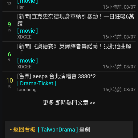
[
movie
]
12
ilsr
16小時前
,
08/07
[新聞]查克史奈德現身華納引暴動！一日狂吸6萬
讚
9
[
movie
]
19
XDGEE
16小時前
,
08/07
[新聞]《奧德賽》英譯譯者轟諾蘭！狠批他曲解
「
6
[
movie
]
9
XDGEE
16小時前
,
08/07
[售票] aespa 台北演唱會 3880*2
10
[
Drama-Ticket
]
10
taocheng
16小時前
,
08/07
更多 即時熱門文章 >>
‣
返回看板
[
TaiwanDrama
]
臺劇