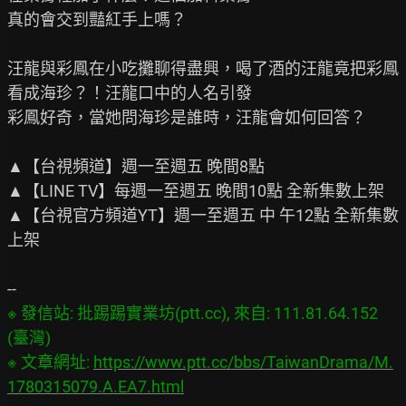
真的會交到豔紅手上嗎？

汪龍與彩鳳在小吃攤聊得盡興，喝了酒的汪龍竟把彩鳳
看成海珍？！汪龍口中的人名引發

彩鳳好奇，當她問海珍是誰時，汪龍會如何回答？

▲【台視頻道】週一至週五 晚間8點

▲【LINE TV】每週一至週五 晚間10點 全新集數上架

▲【台視官方頻道YT】週一至週五 中 午12點 全新集數
上架

※ 發信站: 批踢踢實業坊(ptt.cc), 來自: 111.81.64.152 
(臺灣)

※ 文章網址: 
https://www.ptt.cc/bbs/TaiwanDrama/M.
1780315079.A.EA7.html