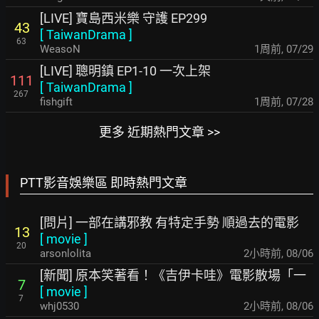
[LIVE] 寶島西米樂 守護 EP299
43
[
TaiwanDrama
]
63
WeasoN
1周前
,
07/29
[LIVE] 聰明鎮 EP1-10 一次上架
111
[
TaiwanDrama
]
267
fishgift
1周前
,
07/28
更多 近期熱門文章 >>
PTT影音娛樂區 即時熱門文章
[問片] 一部在講邪教 有特定手勢 順過去的電影
13
[
movie
]
20
arsonlolita
2小時前
,
08/06
[新聞] 原本笑著看！《吉伊卡哇》電影散場「一
7
[
movie
]
7
whj0530
2小時前
,
08/06