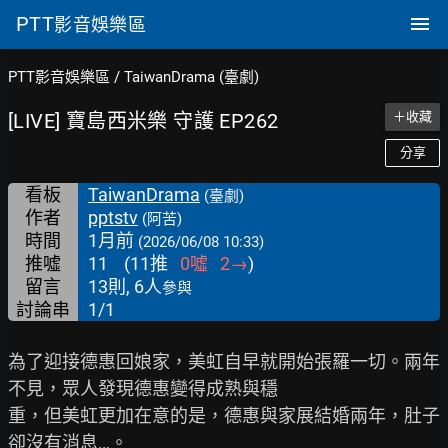
PTT
影音娛樂區
PTT影音娛樂區
/
TaiwanDrama (臺劇)
[LIVE] 寶島西米樂 守護 EP262
＋收藏
分享
看板
TaiwanDrama
(臺劇)
作者
pptstv
(阿苦)
時間
1月前
(2026/06/08 10:33)
推噓
11
(
11
推
0
噓
2
→
)
留言
13則, 6人
參與
討論串
1/1
為了迎接德惠回娘家，美虹自早就開始張羅一切。兩年
不見，眾人發現德惠變得成熟與穩

重，但美虹更加在意的是，德惠與家展結婚兩年，肚子
卻沒有消息…。
