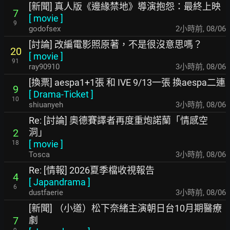
[新聞] 真人版《邊緣禁地》導演抱怨：最終上映
7
[
movie
]
9
godofsex
2小時前
,
08/06
[討論] 改編電影照原著，不是很沒意思嗎？
20
[
movie
]
91
ray90910
3小時前
,
08/06
[換票] aespa1+1張 和 IVE 9/13一張 換aespa二連
9
[
Drama-Ticket
]
10
shiuanyeh
3小時前
,
08/06
Re: [討論] 奧德賽譯者再度重炮諾蘭「情感空
洞」
2
[
movie
]
18
Tosca
3小時前
,
08/06
Re: [情報] 2026夏季檔收視報告
4
[
Japandrama
]
6
dustfaerie
3小時前
,
08/06
[新聞] （小道）松下奈緒主演朝日台10月期醫療
劇
7