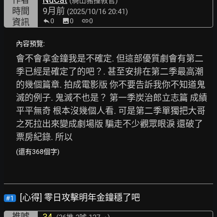
(騎山豬撞教官)
時間
9月前
(2025/10/16 20:41)
資訊
0
image
0
link
0
內容預覽:
會不會拿金鐘我是不確定. 但這部優質劇會有第二
季已經是確定了的吧？. 甚至安排在第二季最高潮
的幾個篇章. 拍成電影版 你不要告訴我你不知道鬼
滅的例子. 鬼滅不也是？ 第一季炭治郎立志篇 成績
平平無奇 根本沒幾個人看. 可是第二季單獨把大哥
之死拉出來變成劇場版 騙走不少觀眾眼淚 還破了
票房紀錄. 所以
(還有368個字)
[心得] 零日攻擊明年金鐘穩了吧
#1
推噓
34