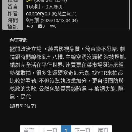
(36推
2噓 127→
)
留言
165則，0人
參與
作者
canceryou
(昭慧生氣了)
時間
9月前
(2025/10/13 04:04)
資訊
0
image
0
link
0
內容預覽:
撇開政治立場 ，純看影視品質，簡直慘不忍睹. 劇
情跟時間線都亂七八糟. 主線空洞沒邏輯 演技尷尬. 
編劇完全活在平行世界. 連買票在菜市場發這麼粗
糙都敢拍，很多集還硬塞奇幻元素. 找YTR來拍都
比較好看勒. 不但沒幫執政黨加分，更自曝國防與
執政的失敗. 公然包裝買票錢賄選 → 檢調失能. 隨
扈、民代
(還有512個字)
首頁
上一頁
1
下一頁
尾頁