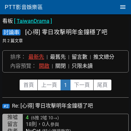
PTT
影音娛樂區
看板
[
TaiwanDrama
]
[心得] 零日攻擊明年金鐘穩了吧
討論串
共 2 篇文章
排序：
最新先
|
最舊先
|
留言數
|
推文總分
內容預覽：
開啟
|
關閉
|
只限未讀
首頁
上一頁
1
下一頁
尾頁
Re: [心得] 零日攻擊明年金鐘穩了吧
#2
推噓
4
(6推
2噓 10→
)
留言
18則，0人
參與
作者
NuCat