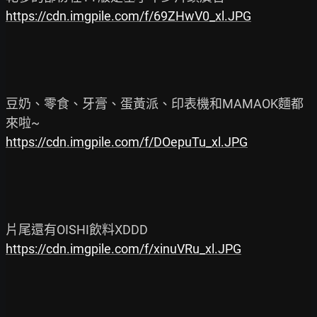
https://cdn.imgpile.com/f/69ZHwV0_xl.JPG
豆奶、零食、牙膏、蛋黃派、印表機和MAMAOK麵都
https://cdn.imgpile.com/f/DOepuTu_xl.JPG
https://cdn.imgpile.com/f/xinuVRu_xl.JPG