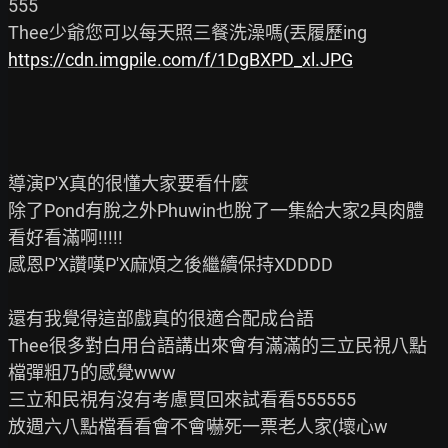
555

https://cdn.imgpile.com/f/1DgBXPD_xl.JPG
導演P'X真的很懂大家要看什麼

除了Pond有脫之外Phuwin也脫了一集給大家2具肉體
看好看滿啊!!!!!

感恩P'X讚嘆P'X麻煩之後繼續保持XDDDD

還有我覺得這部戲真的很適合配成台語

Thee很多對白用台語講出來會有滿滿的三立民視八點
檔彈粗乃的感覺www

三立和民視有沒有考慮買回來試看看555555

放週六八點檔看看會不會嚇死一票老人家(壞心w
