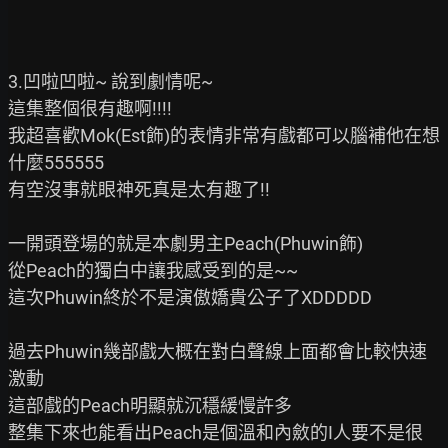
3.凹啦凹啦~ 說到劇情呢~

這集整個很有趣啊!!!!

我超喜歡Mok(Est飾)的表情非常有戲都可以腦補他在想
什麼555555

有空沒事就眼神死真是太有趣了!!

一開頭登場的就是本劇男主Peach(Phuwin飾)

從Peach的獨白中讓我感受到的是~~

這次Phuwin終於不是演傲嬌貴公子了XDDDDD

過去Phuwin幾部戲大概在對白聲線上面都會比較快速
激動

這部戲的Peach明顯就沉穩緩慢許多

整集下來也能看出Peach是個溫和內斂的I人要不是很