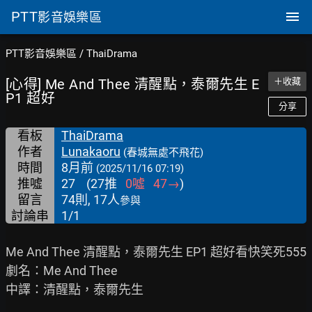
PTT
影音娛樂區
PTT影音娛樂區
/
ThaiDrama
[心得] Me And Thee 清醒點，泰爾先生 E
＋收藏
P1 超好
分享
看板
ThaiDrama
作者
Lunakaoru
(春城無處不飛花)
時間
8月前
(2025/11/16 07:19)
推噓
27
(
27
推
0
噓
47
→
)
留言
74則, 17人
參與
討論串
1/1
Me And Thee 清醒點，泰爾先生 EP1 超好看快笑死555

劇名：Me And Thee

中譯：清醒點，泰爾先生
