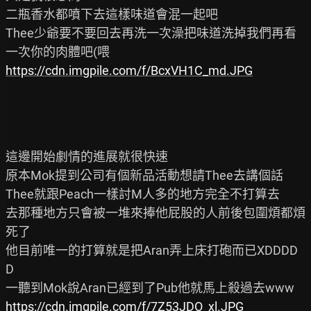
二瓶香水都噴下去這樣味道會混一起吧

Thee少爺要不要回去再洗一次澡把味道洗掉我們再看
https://cdn.imgpile.com/f/BcxVH1C_md.JPG
這邊開始劇情的進展就很快速

原本Mok提到公司有個新品活動想請Thee去講個話

Thee就跟Peach一樣討M人多的地方完全不打算去

去那種地方只會被一堆來捧他屁股的人前後包圍煩都煩
死了

他目前唯一的打算就是把Aran弄上床打砲而已XDDDD
D

https://cdn.imgpile.com/f/7Z53JDO_xl.JPG