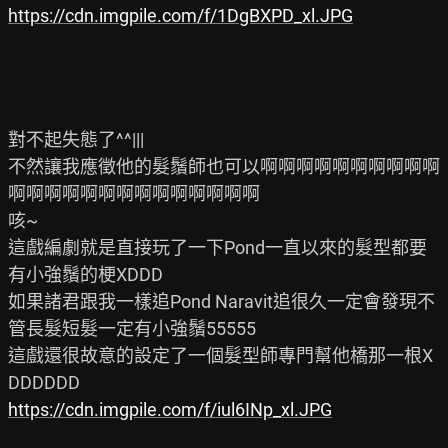
https://cdn.imgpile.com/f/1DgBXPD_xl.JPG
對不起失態了^^|||

不然讓我應徵他的髮鬚師也可以啊啊啊啊啊啊啊啊啊啊
啊啊啊啊啊啊啊啊啊啊啊啊啊啊

咳~

這戲編劇就是直接玩了一下Pond一直以來的髮型都要
有小強鬚的梗XDDD

如果諸君跟我一樣追Pond Naravit追很久一定會發現不
管長髮短髮一定有小強鬚55555

這戲還很故意的設定了一個髮型師專門幫他橋那一根X
https://cdn.imgpile.com/f/iul6INp_xl.JPG