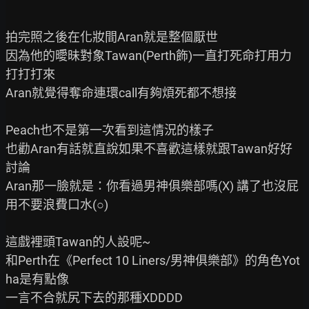
拍完照之後在化妝間Aran就是整個厭世

因為他的曖昧對象Tawan(Perth飾)一直打死命打用力
打打打來

Aran就覺得奪命連環call有夠煩死都不想接

Peach也不是第一次看到這情況的樣子

也勸Aran有話就直說如果不喜歡這樣就跟Tawan好好
討論

Aran那一臉就是：你看過男神俱樂部嗎(X) 講了也沒屁
用不要浪費口水(○)

這戲裡頭Tawan的人設呢~

和Perth在《Perfect 10 Liners/男神俱樂部》的角色Yot
ha是有點像

一言不合就尻下去的那種XDDDD
