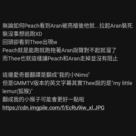
無論如何Peach看到Aran被亮槍後他就...拉起Aran裝死
裝沒事想逃跑XD

回頭卻看到Thee出現w

Peach就是能跑就跑拖著Aran說聲對不起就溜了

而Thee也就這樣讓Peach和Aran走掉並沒有阻止

這邊愛奇藝翻譯是翻成"我的小Nimo"

但是GMMTV版本的英文字幕其實Thee說的是"my little 
lemur(狐猴)"

https://cdn.imgpile.com/f/EcRu9iw_xl.JPG