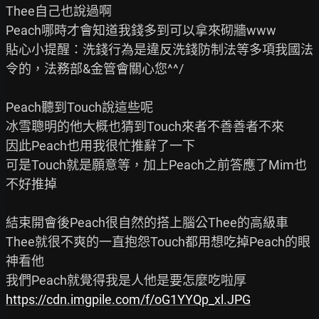
Thee自己也說過啊

Peach哪時才會知道我錢多到可以拿來砌牆www

貼心小提醒：洗錢行為是違反洗錢防制法等多項我國法
令的，法務部&金管會關心您^^/

Peach聽到Touch說這些呢

冰雪聰明的他大概也猜到Touch來者不善善者不來

因此Peach也用我很忙推辭了一下

可是Touch就是願意等，加上Peach之前答應了Mim也
不好推掉

結束開會後Peach很自然的搭上腦公Thee的高級車

Thee就很不爽的一直抱怨Touch都用想吃掉Peach的眼
神看他

https://cdn.imgpile.com/f/oG1YYQp_xl.JPG