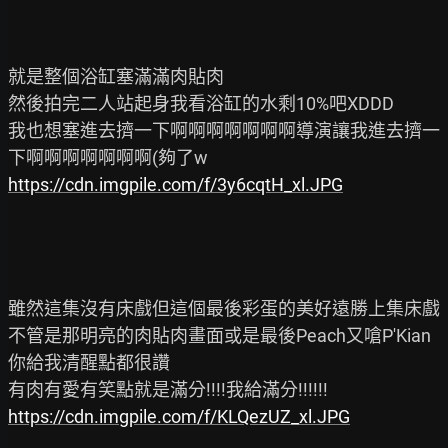
就是整個浴缸塞滿滿肉貼肉

然後拍完二人站起身我看浴缸的水剩10%吧XDDD

我也想塞進去擠一下啊啊啊啊啊啊啊導演讓我進去擠一
https://cdn.imgpile.com/f/3y6cqtH_xl.JPG
雖然這集沒有床戲但這個最後彩蛋的美好遠勝上集床戲

不管是那明亮的肉貼肉畫面或是最後Peach又嗆P'Kian
你給我清醒點都很讚

https://cdn.imgpile.com/f/KLQezUZ_xl.JPG