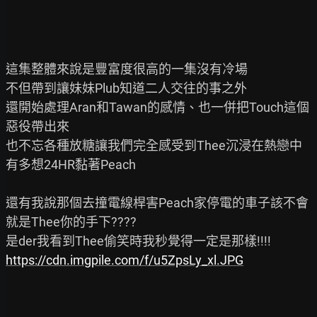
這集整體來說是豐富度很高的一集沒有冷場

不但帶到讓妹妹Plub知道二人交往的事之外

還開始處理Aran和Tawan的感情、也一併把Touch這個
惡役帶出來

也不忘各種放糖讓我們完全感受到Thee沉浸在熱戀中
有多想24HR黏著Peach

還有我說那個去撞電線桿害Peach家停電的車子該不會
就是Thee你的手下????

https://cdn.imgpile.com/f/u5ZpsLy_xl.JPG