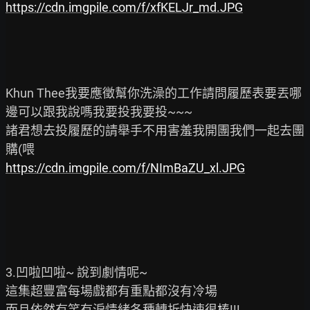
https://cdn.imgpile.com/f/xfKELJr_md.JPG
Khun Thee我要應徵幫你洗澡的工作請問履歷表要丟哪
邊可以跟我說嗎我要投我要投~~~

諸君想去投履歷的請舉手不用害羞我開團我們一起去團
https://cdn.imgpile.com/f/NImBaZU_xl.JPG
3.凹啦凹啦~ 說到劇情呢~

這集超豐富每場戲都有重點都沒有冷場

而且依然有笑有淚情緒各種轉折快速很棒!!!
