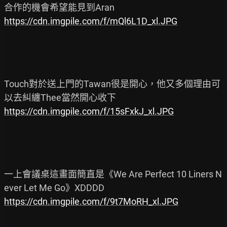
https://cdn.imgpile.com/f/mQl6L1D_xl.JPG
Touch對於送上門的Tawan很是開心，他又多個理由可
https://cdn.imgpile.com/f/15sFxkJ_xl.JPG
一上會議桌這畫面簡直是《We Are Perfect 10 Liners N
https://cdn.imgpile.com/f/9t7MoRH_xl.JPG