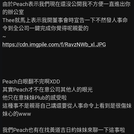
由於Peach表示我們現在還沒公開我不方便一直進出你
的辦公室

Thee就馬上表示我開董事會時宣告一下不然發人事命
令到全公司一鍵完成你覺得呢親愛的

https://cdn.imgpile.com/f/RavzNWb_xl.JPG
Peach白眼翻不完啊XDD

其實Peach才不在意公司其他人的眼光

他只在意妹妹Plub的感受啦

這種事不是親哥自己講還要從人事命令上看到是很傷妹
妹心的www

我們Peach也有在找黃道吉日約妹妹來聊一下這事啦
