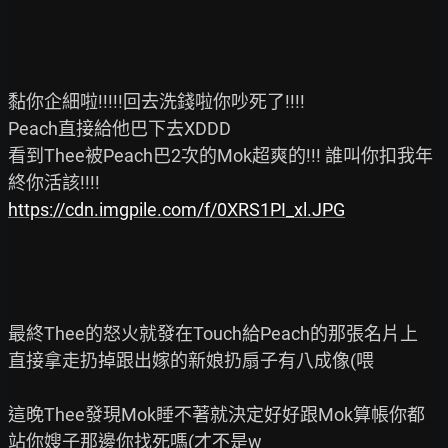
黏你企細啦!!!!!回去洗錢啦你吵死了!!!!

Peach直接給他巴下去XDDD

看到Thee被Peach巴2次的Mok超爽的!!! 誰叫你扣我年
https://cdn.imgpile.com/f/0XRS1PI_xl.JPG
最終Thee的怒火就發在Touch給Peach的那張名片上

直接拿走扔掉跟出嫁的新娘扔扇子有八成像(喂

這晚Thee發現Mok睡不著就決定好好跟Mok算帳你都
站你嫂子那邊你找死嗎(才不是w
