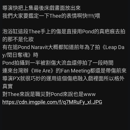
導演快把上集最後床戲畫面放出來

我們大家要鑑定一下Thee的表情啊快!!!!(喂

泡浴缸這段Thee手上的傷是直接用Pond的真疤痕去拍
的那不是化妝

有在追Pond Naravit大概都知道前年為了拍《Leap Da
y/閏日奪魂》時

Pond拍攝到一半被割傷大流血還停拍了一段時間

連來台灣辦《We Are》的Fan Meeting都還是帶傷前來

導演P'X就很巧妙的運用這個傷疤融入戲裡面所以格外
真實

https://cdn.imgpile.com/f/q7MRuFy_xl.JPG