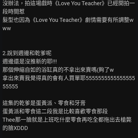
沒辦法，拍這場戲時《Love You Teacher》已經開拍一
段時間惹

髮型也因為《Love You Teacher》劇情需要有所調整w
ww

2.說到週邊和乾爹呢

週邊還是沒推新的耶!!!

那個伸縮自如的浴缸真的不拿出來賣嗎(夠了w

拿出來賣我覺得真的會有人買單耶5555555555555555
55555

這集的乾爹是蛋黃派、零食和牙膏

蛋黃派和零食這二段我是比較喜歡零食那段

Thee那一臉就是上班吃什麼零食再吃全都拖出去槍斃
的臉XDDD
