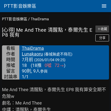
PTT
影音娛樂區
PTT影音娛樂區
/
ThaiDrama
[心得] Me And Thee 清醒點，泰爾先生 E
＋收藏
P8 我有
分享
看板
ThaiDrama
作者
Lunakaoru
(春城無處不飛花)
時間
7月前
(2026/01/04 09:25)
推噓
18
(
18
推
0
噓
72
→
)
留言
90則, 9人
參與
討論串
1/1
Me And Thee 清醒點，泰爾先生 EP8 我有算安全期不
危險w

劇名：Me And Thee

中譯：清醒點，泰爾先生
