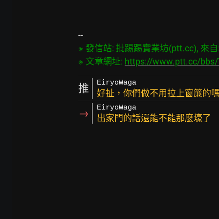
※ 發信站: 批踢踢實業坊(ptt.cc), 來自: 2
※ 文章網址: 
https://www.ptt.cc/bb
EiryoWaga
推
好扯，你們做不用拉上窗簾的嗎？X
EiryoWaga
→
出家門的話還能不能那麼壕了