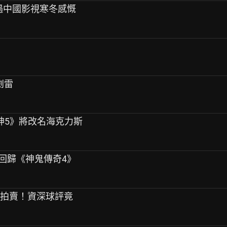
 遇中國影視寒冬感慨
劇雷
雷神5》將改名海克力斯
實回歸《神鬼傳奇4》
大拍賣！資深球評竟