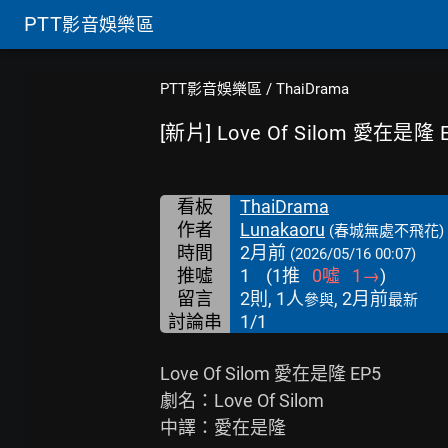
PTT
影音娛樂區
PTT影音娛樂區
/
ThaiDrama
[新片] Love Of Silom 愛在是隆 
看板
ThaiDrama
作者
Lunakaoru
(春城無處不飛花)
時間
2月前
(2026/05/16 00:07)
推噓
1
(
1
推
0
噓
1
→
)
留言
2則, 1人
, 2月前
參與
最新
討論串
1/1
Love Of Silom 愛在是隆 EP5

劇名：Love Of Silom

中譯：愛在是隆
