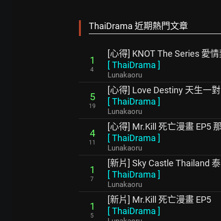
ThaiDrama 近期熱門文章
[心得] KNOT The Series 愛
1
[
ThaiDrama
]
4
Lunakaoru
[心得] Love Destiny 天生一對
5
[
ThaiDrama
]
19
Lunakaoru
[心得] Mr.Kill 死亡漫畫 EP
4
[
ThaiDrama
]
11
Lunakaoru
[新片] Sky Castle Thaila
1
[
ThaiDrama
]
7
Lunakaoru
[新片] Mr.Kill 死亡漫畫 EP5
1
[
ThaiDrama
]
5