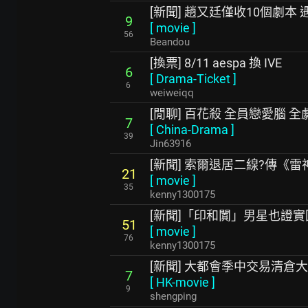
[新聞] 趙又廷僅收10個劇本
9
[
movie
]
56
Beandou
[換票] 8/11 aespa 換 IVE
6
[
Drama-Ticket
]
6
weiweiqq
[閒聊] 百花殺 全員戀愛腦 全
7
[
China-Drama
]
39
Jin63916
[新聞] 索爾退居二線?傳《
21
[
movie
]
35
kenny1300175
[新聞]「印和闐」男星也證
51
[
movie
]
76
kenny1300175
[新聞] 大都會季中交易清倉
7
[
HK-movie
]
9
shengping