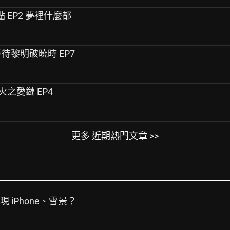
決勝點 EP2 夢裡什麼都
on 等待黎明破曉時 EP7
re 火之愛鏈 EP4
更多 近期熱門文章 >>
 iPhone、雪景？