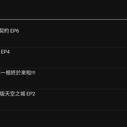
情契約 EP6
 EP4
5 那一根終於來啦!!!
nd 泰版天空之城 EP2