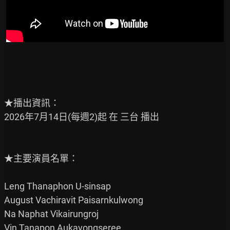
★播出資訊：

2026年7月14日(每週2)起 在 三台 播出

★主要演員名單：

Leng Thanaphon U-sinsap

August Vachiravit Paisarnkulwong

Na Naphat Vikairungroj

Vin Tanapon Aukavongseree
