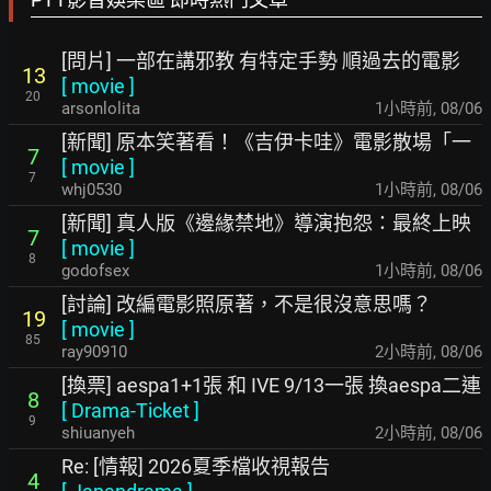
[問片] 一部在講邪教 有特定手勢 順過去的電影
13
[
movie
]
20
arsonlolita
1小時前
,
08/06
[新聞] 原本笑著看！《吉伊卡哇》電影散場「一
7
[
movie
]
7
whj0530
1小時前
,
08/06
[新聞] 真人版《邊緣禁地》導演抱怨：最終上映
7
[
movie
]
8
godofsex
1小時前
,
08/06
[討論] 改編電影照原著，不是很沒意思嗎？
19
[
movie
]
85
ray90910
2小時前
,
08/06
[換票] aespa1+1張 和 IVE 9/13一張 換aespa二連
8
[
Drama-Ticket
]
9
shiuanyeh
2小時前
,
08/06
Re: [情報] 2026夏季檔收視報告
4