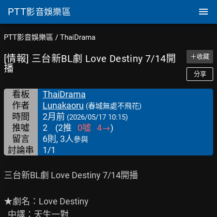
PTT
影音娛樂區
PTT影音娛樂區
/
ThaiDrama
[情報] 三台新BL劇 Love Destiny 7/14開
＋收藏
播
分享
看板
ThaiDrama
作者
Lunakaoru
(春城無處不飛花)
時間
2月前
(2026/05/17 10:15)
推噓
2
(
2
推
0
噓
4
→
)
留言
6則, 3人
參與
討論串
1/1
三台新BL劇 Love Destiny 7/14開播

★劇名：Love Destiny

  中譯：天生一對
