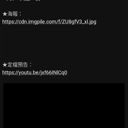
https://cdn.imgpile.com/f/ZU8gfV3_xl.jpg
https://youtu.be/jxf66INlCq0