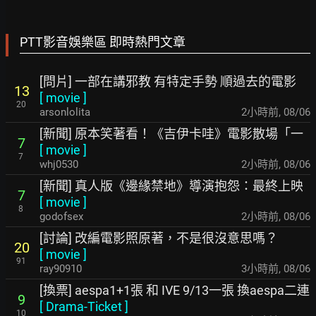
PTT影音娛樂區 即時熱門文章
[問片] 一部在講邪教 有特定手勢 順過去的電影
13
[
movie
]
20
arsonlolita
2小時前
,
08/06
[新聞] 原本笑著看！《吉伊卡哇》電影散場「一
7
[
movie
]
7
whj0530
2小時前
,
08/06
[新聞] 真人版《邊緣禁地》導演抱怨：最終上映
7
[
movie
]
8
godofsex
2小時前
,
08/06
[討論] 改編電影照原著，不是很沒意思嗎？
20
[
movie
]
91
ray90910
3小時前
,
08/06
[換票] aespa1+1張 和 IVE 9/13一張 換aespa二連
9
[
Drama-Ticket
]
10