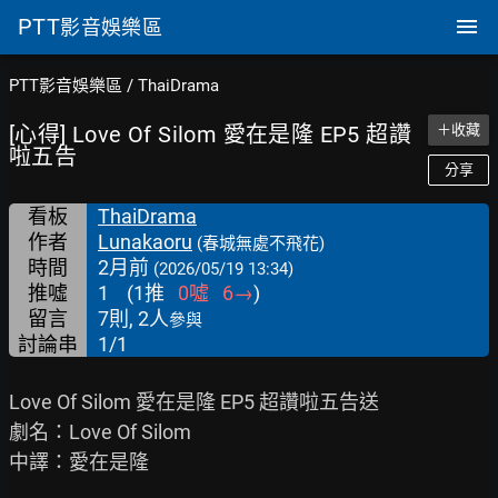
PTT
影音娛樂區
PTT影音娛樂區
/
ThaiDrama
[心得] Love Of Silom 愛在是隆 EP5 超讚
＋收藏
啦五告
分享
看板
ThaiDrama
作者
Lunakaoru
(春城無處不飛花)
時間
2月前
(2026/05/19 13:34)
推噓
1
(
1
推
0
噓
6
→
)
留言
7則, 2人
參與
討論串
1/1
Love Of Silom 愛在是隆 EP5 超讚啦五告送

劇名：Love Of Silom

中譯：愛在是隆
