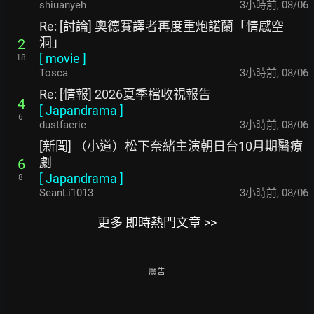
shiuanyeh
3小時前
,
08/06
Re: [討論] 奧德賽譯者再度重炮諾蘭「情感空
洞」
2
[
movie
]
18
Tosca
3小時前
,
08/06
Re: [情報] 2026夏季檔收視報告
4
[
Japandrama
]
6
dustfaerie
3小時前
,
08/06
[新聞] （小道）松下奈緒主演朝日台10月期醫療
劇
6
[
Japandrama
]
8
SeanLi1013
3小時前
,
08/06
更多 即時熱門文章 >>
廣告