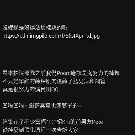
https://cdn.imgpile.com/f/5fGIXpn_xl.jpg
看來拍這部戲之前我們Poom應該是滿努力的練舞

不只是單純的練練肌肉還練了猛男舞和鋼管

真是很努力的演員啊QQ

凹啦凹啦~ 劇情其實也滿簡單的~

這集花了不少篇幅在介紹Krit的前男友Pete

從純愛到黑化過程一次告訴大家
