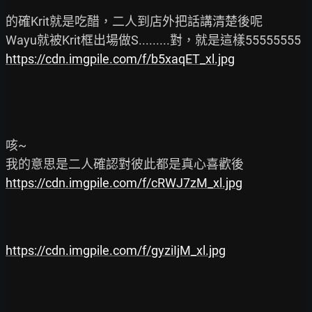
的確Krit就是吃醋，二人到店外把話講清楚後呢

https://cdn.imgpile.com/f/b5xaqET_xl.jpg
咳~

https://cdn.imgpile.com/f/cRWJ7zM_xl.jpg
https://cdn.imgpile.com/f/gyziIjM_xl.jpg