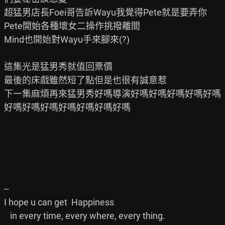
超猛男店長Foei哥告訴Wayu我覺得Pete就是要弄你

Pete開始各種壞女二操作挑撥離間

Mind也開始對Wayu手來腳來(?)

這集光是猛男秀就值回票價

最後的床戲雖然短了點但是也很有誠意惹

下一集麻煩再來猛男秀好嗎導演好嗎好嗎好嗎好嗎好嗎
好嗎好嗎好嗎好嗎好嗎好嗎好嗎

--

I hope u can get  Happiness

   in every time, every where, every thing.
