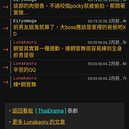
05/19 22:58,
F
→
這部的肉很香，不過咬個pocky就被偷拍，那開著
窗做...
2月前
, 4
EiryoWaga
05/19 22:59,
F
→
前男友搞鬼就算了，大boss應該是家裡的爸爸吧X
D
2月前
, 5
Lunakaoru
05/20 06:04,
F
→
鋼管其實算一種運動，連鋼管舞很容易練到全身
瘀青是很
2月前
, 6
Lunakaoru
05/20 06:04,
F
→
辛苦的QQ
2月前
, 7
Lunakaoru
05/20 06:04,
F
→
練*鋼管舞
‣
返回看板
[
ThaiDrama
]
泰劇
‣
更多 Lunakaoru 的文章