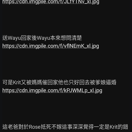
https://cdn.imgpile.com/f/JLfYTNv_xl.jpg
https://cdn.imgpile.com/f/vflNEmK_xl.jpg
https://cdn.imgpile.com/f/kPJWMLp_xl.jpg
這老爸對於Rose抵死不嫁這事深深覺得一定是Krit的錯
