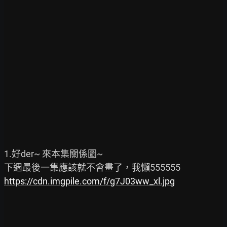
1.好der~ 來本集關係圖~

https://cdn.imgpile.com/f/g7J03ww_xl.jpg