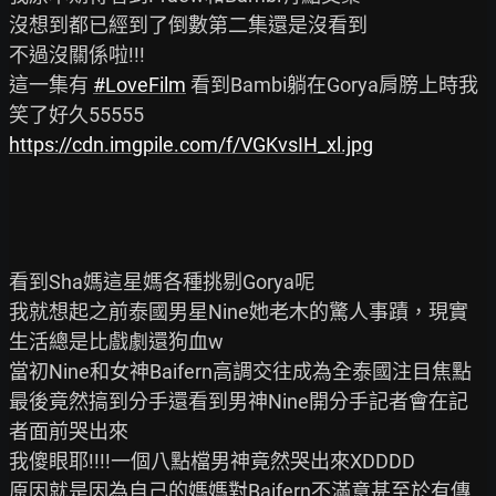
沒想到都已經到了倒數第二集還是沒看到

不過沒關係啦!!!

這一集有 
#LoveFilm
 看到Bambi躺在Gorya肩膀上時我
https://cdn.imgpile.com/f/VGKvsIH_xl.jpg
看到Sha媽這星媽各種挑剔Gorya呢

我就想起之前泰國男星Nine她老木的驚人事蹟，現實
生活總是比戲劇還狗血w

當初Nine和女神Baifern高調交往成為全泰國注目焦點

最後竟然搞到分手還看到男神Nine開分手記者會在記
者面前哭出來

我傻眼耶!!!!一個八點檔男神竟然哭出來XDDDD

原因就是因為自己的媽媽對Baifern不滿意甚至於有傳