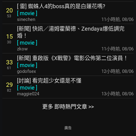
[ 雷] 蜘蛛人4的boss真的是白蓮花嗎?
20
[
movie
]
53
sinechen
11小時前
,
08/06
[新聞] 快訊／湯姆霍蘭德、Zendaya爆低調完
婚！
15
[
movie
]
30
zkow
11小時前
,
08/06
[新聞] 重啟版《X戰警》電影公佈第二位演員！
33
[
movie
]
61
godofsex
12小時前
,
08/06
[討論] 看完超少女還是不懂
29
[
movie
]
82
maggie024
13小時前
,
08/06
更多 即時熱門文章 >>
廣告