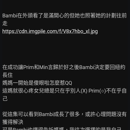
Bambi在外頭看了是滿開心的但她也照著她的計劃往前
https://cdn.imgpile.com/f/V8x7hbo_xl.jpg
在成功讓Prim和Min言歸於好之後Bambi決定要回紐約
長住

媽媽一開始是傻眼啦怎麼惹QQ

這媽就很心疼女兒總是只在乎別人(X) Prim(○)不在乎自
己

從這集可以看到Bambi成長了很多，或許心理問題沒有
獲得解決
