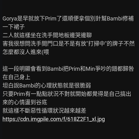
Gorya是早就放下Prim了還順便拿個別針幫Bambi修補
一下裙子

二人就這樣坐在洗手間地板邊哭邊聊

害我很想問洗手間門口是不是有放"打掃中"的牌子不然
怎麼都沒人進來(喂

這一段明顯會看到Bambi把Prim和Min爭吵的錯都歸咎
在自己身上

坦白說Bambi的心理狀態就是很脆弱

只要Prim有一點點狀況不對就開始都覺得是自己搞出
來的心情盪到谷底

https://cdn.imgpile.com/f/618Z2F1_xl.jpg