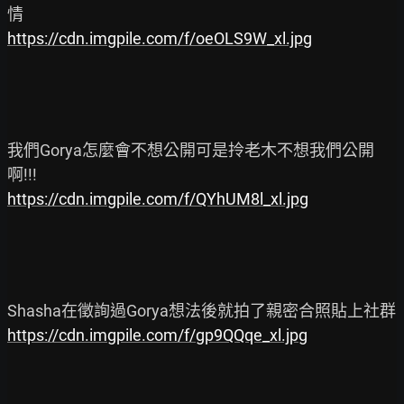
https://cdn.imgpile.com/f/oeOLS9W_xl.jpg
我們Gorya怎麼會不想公開可是拎老木不想我們公開
https://cdn.imgpile.com/f/QYhUM8l_xl.jpg
https://cdn.imgpile.com/f/gp9QQqe_xl.jpg