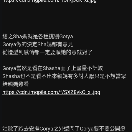
總之Sha媽就是各種挑剔Gorya

Gorya做的決定Sha媽都有意見

從造型到感情都一定要順她的意就對了

Gorya當然是看在Shasha面子上盡量不計較

Shasha也不是看不出來親媽有多討人厭只是不想當眾
https://cdn.imgpile.com/f/SXZ8vkO_xl.jpg
她除了跑去安撫Gorya之外還問了Gorya要不要公開戀