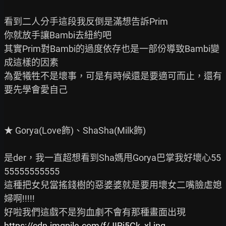
看到二人分手這段我反倒是滿想告訴Prim

你就放手讓Bambi去紐約吧

其實Prim對Bambi的過度依存也是一部份導致Bambi變
成這樣的因素

為愛犧牲不是壞事，可是有時候還是要適可而止，還有
要先學會愛自己

★ Gorya(Love飾)、ShaSha(Milk飾)

是der，我一直超想看到Sha媽甩Gorya巴掌我好壞心55
55555555555

這種把女兒當搖錢樹的惡婆婆就是要用壞女二嘴臉虐媳
婦啊!!!!!

https://cdn.imgpile.com/f/JIRj5Ck_xl.jpg