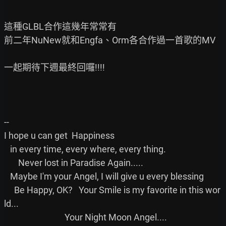
這種GLBL合作這幾年常常有

前二年NuNew就和Engfa、Orm各合作過一首歌的MV

一起期待下週最終回囉!!!!

--

I hope u can get  Happiness

   in every time, every where, every thing.

       Never lost in Paradise Again.....

   Maybe I'm your Angel, I will give u every blessing

     Be Happy, OK?   Your Smile is my favorite in this wor
ld...

                              Your Night Moon Angel....
