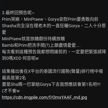
3.最終回預告呢~

Prim哭崩，MinPraew、Gorya安慰Prim要勇敢向前

Shasha完全沒在理老木的一直狂曬Gorya，二人十分恩
愛

MinPraew就是放糖戲份持續放糖

Bambi和Prim把洗手間(?)上鎖盡情愛愛....

每次看到這種預告我都想問誰剪的，一定要把緊張感降
到0嗎XDD 何苦呢w

這集播出後在X平台的泰國流行趨勢(聲量)排行榜中場
最高是第2名

要是Sha媽一巴掌給Gorya下去我想應該會第1名吧!!!
https://cdn.imgpile.com/f/OmxYAAF_md.jpg