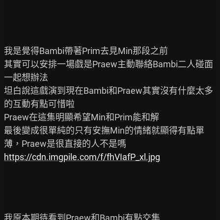
我是覺得Bambi帶著Prim去見Min那段之前

其實可以安排一場戲是Praew主動聯絡Bambi二人碰面
一起想辦法

坦白說這戲演到現在Bambi和Praew其實沒有什麼太多
的互動有點可惜啦

Praew在這集明顯希望Min和Prim能和解

最後變成很單純的只有安撫Min的情緒就顯得有點單
https://cdn.imgpile.com/f/fhVIafP_xl.jpg
我原本期待看到Praew和Bambi有點交集
