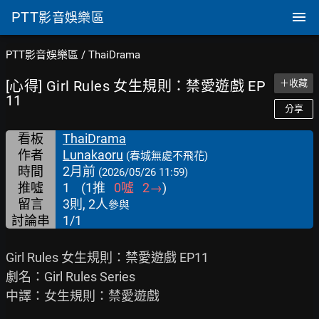
PTT
影音娛樂區
PTT影音娛樂區
/
ThaiDrama
[心得] Girl Rules 女生規則：禁愛遊戲 EP
＋收藏
11
分享
看板
ThaiDrama
作者
Lunakaoru
(春城無處不飛花)
時間
2月前
(2026/05/26 11:59)
推噓
1
(
1
推
0
噓
2
→
)
留言
3則, 2人
參與
討論串
1/1
Girl Rules 女生規則：禁愛遊戲 EP11

劇名：Girl Rules Series

中譯：女生規則：禁愛遊戲
