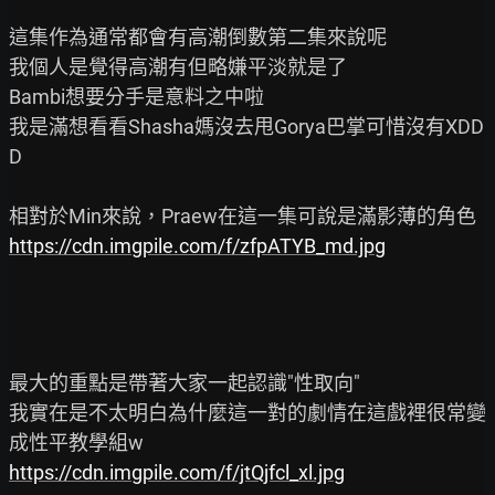
這集作為通常都會有高潮倒數第二集來說呢

我個人是覺得高潮有但略嫌平淡就是了

Bambi想要分手是意料之中啦

我是滿想看看Shasha媽沒去甩Gorya巴掌可惜沒有XDD
D

https://cdn.imgpile.com/f/zfpATYB_md.jpg
最大的重點是帶著大家一起認識"性取向"

我實在是不太明白為什麼這一對的劇情在這戲裡很常變
https://cdn.imgpile.com/f/jtQjfcl_xl.jpg