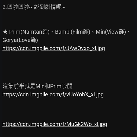
2.凹啦凹啦~ 說到劇情呢~

★ Prim(Namtan飾)、Bambi(Film飾)、Min(View飾)、
https://cdn.imgpile.com/f/JAwOvxo_xl.jpg
https://cdn.imgpile.com/f/vUoYohX_xl.jpg
https://cdn.imgpile.com/f/MuGk2Wo_xl.jpg