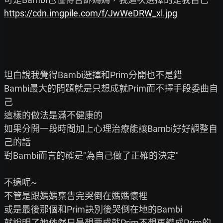
https://cdn.imgpile.com/f/JwWeDRW_xl.jpg
坦白說我覺得Bambi選擇和Prim分開也不是錯

Bambi最大的問題就是只想成就Prim而不擇手段委曲自
己

這樣的做法是滿不健康的

如果分開一段時間加上心理治療能讓Bambi好好調整自
己的話

對Bambi而言的確是"為自己做了正確的決定"

不過呢~

不管是跟媽媽稟告完哭倒在媽媽懷裡

或是最後那個和Prim訣別後哭倒在地的Bambi

就說明了她依然只是想要成就Prim不想再變成Prim的