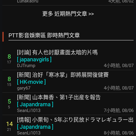
Lunakaoru
4天前
,
08/02
更多 近期熱門文章 >>
PTT影音娛樂區 即時熱門文章
[討論] 有人也討厭畫面太暗的片嗎
8
[
japanavgirls
]
17
DJTrump
4小時前
,
08/07
[新聞] 治好「寒冰掌」即將展開復健賽
8
[
HK-movie
]
15
gary67
4小時前
,
08/07
[新聞] 山本舞香、第1子出産を報告
5
[
Japandrama
]
5
SeanLi1013
7小時前
,
08/06
[情報] 小栗旬、5年ぶり民放ドラマレギュラー出
14
[
Japandrama
]
21
SeanLi1013
8小時前
,
08/06