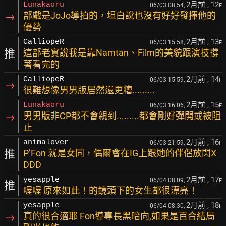
2月前
, 12
Lunakaoru
06/03 08:54,
F
→
部戲是JoJo導拍的，坦白說也沒有好好發揮他的
優勢
2月前
, 13
CalliopeR
06/03 15:58,
F
推
這部老實說我是靠Namtan、Film的美貌跟演技撐
著看完的
2月前
, 14
CalliopeR
06/03 15:59,
F
→
很難想像男男版居然還更糟.........
2月前
, 15
Lunakaoru
06/03 16:06,
F
→
男男版非CP都不會親到.........都會剛好彈開或被阻
止
2月前
, 16
animalover
06/03 21:59,
F
推
P’Fon 就是女同，偶爾會在IG上跟她的伴侶放閃X
DDD
2月前
, 17
yesapple
06/04 08:09,
F
推
喔喔 原來如此！的鏡頭下的女生都很漂亮！
2月前
, 18
yesapple
06/04 08:30,
F
→
真的很合適耶 Fon導專長黑暗向,如果是百合結局