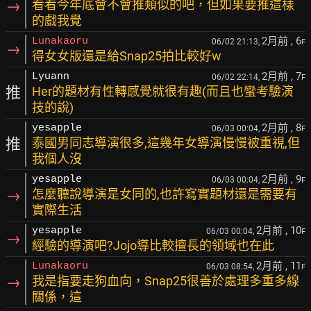
→
看看今年底會不會推類似的吧，但如果要推這樣
的戲我覺
2月前
, 6
Lunakaoru
06/02 21:13,
F
→
得女女版還是給Snap25拍比較好w
2月前
, 7
Lyuann
06/02 22:14,
F
推
Her的題材有性轉感覺就很有趣(而且也蠻考驗演
技的說)
2月前
, 8
yesapple
06/03 00:04,
F
推
泰國男同志導演很多,這幾年女導演慢慢被重視,但
我個人沒
2月前
, 9
yesapple
06/03 00:04,
F
→
怎麼聽說導演是女同的,也許寫實題材還是需要有
實際生活
2月前
, 10
yesapple
06/03 00:04,
F
→
經驗的導演吧?Jojo導比較擅長的領域也在此
2月前
, 11
Lunakaoru
06/03 08:54,
F
→
我是指要走狗血向，Snap25很善於處理多重多線
關係，這