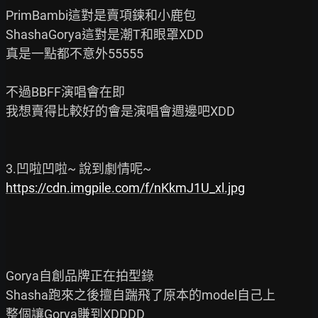
PrimBambi這對是賣項鍊和小鹿包

ShashaGorya這對是潮T和眼罩XDD

真是一點都不意外55555

不過BBFF演唱會在即

我想賣得比較好的會是演唱會週邊吧XDD

https://cdn.imgpile.com/f/nKkmJ1U_xl.jpg
Gorya自創品牌正在拍型錄

Shasha跑來之後擅自踹飛了原本的model自己上
