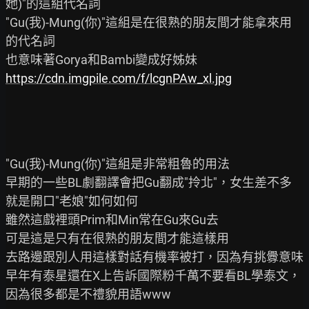
她)"的這組代名詞

"Gu(我)-Mung(你)"這組是在很熟的朋友間才能拿來用
的代名詞

https://cdn.imgpile.com/f/lcgnPAw_xl.jpg
"Gu(我)-Mung(你)"這組是非常粗魯的用法

早期的一些BL劇翻譯會把Gu翻成"拎北"，女生差不多
就是開口"老娘"如何如何

雖然這戲裡頭Prim和Min常在Gu來Gu去

可是這是只有在很熟的朋友間才能這樣用

去路邊跟別人用這樣對話有機率被打，因為有挑釁意味

早年有泰星還在X上告訴國際粉千萬不要看BL學泰文，
因為很多都是不禮貌用語www
