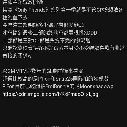
這種主題就放開做

其實《Only Friends》系列第一季就是不管CP粉想法各
種狗血下去

今年這二部明顯多少還是有很多顧忌

才會搞到最後二部的終映會都賣很慘XDDD

二部都是三對CP都是票賣不完的慘況啦

只能說終映賣得好不好跟戲本身受不受觀眾喜歡有非常
直接的關係w

以GMMTV這幾年的GL劇拍攝來看呢

評價比較高的是P'Fon和Snap25團隊拍的幾部戲

https://cdn.imgpile.com/f/KkPmaoO_xl.jpg