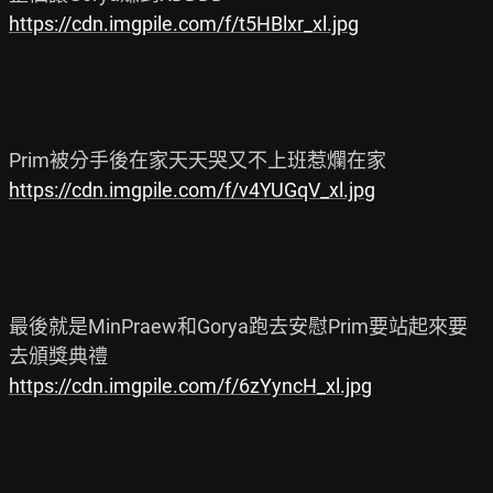
https://cdn.imgpile.com/f/t5HBlxr_xl.jpg
https://cdn.imgpile.com/f/v4YUGqV_xl.jpg
最後就是MinPraew和Gorya跑去安慰Prim要站起來要
https://cdn.imgpile.com/f/6zYyncH_xl.jpg