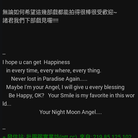
無論如何希望這幾部戲都能拍得很棒很受歡迎~

諸君我們下部戲見囉!!!!

--

I hope u can get  Happiness

   in every time, every where, every thing.

       Never lost in Paradise Again.....

   Maybe I'm your Angel, I will give u every blessing

     Be Happy, OK?   Your Smile is my favorite in this wor
ld...

                              Your Night Moon Angel....

※ 發信站: 批踢踢實業坊(ptt.cc), 來自: 219.85.125.102 