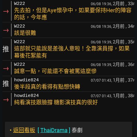
2月前
, 33
W222
06/08 19:36,
F
→
先去拍，但是Aye懷孕中，如果要保持Her的陣容
的話，今年應
2月前
, 34
W222
06/08 19:36,
F
→
該是很難
2月前
, 35
W222
06/08 19:39,
F
推
這部就只能說是差強人意啦！全靠演員撐，如果
幕後花絮能有
2月前
, 36
W222
06/08 19:39,
F
→
誠意一點，可能還不會被罵這麼慘
1月前
, 37
howdie824
07/07 01:43,
F
推
後半段真的看得有點想快轉
1月前
, 38
howdie824
07/07 01:43,
F
→
純看演技跟臉撐 糖影演技真的很好
‣
返回看板
[
ThaiDrama
]
泰劇