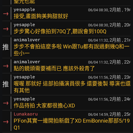
聖光也能
2月前
, 19
yesapple
06/04 08:30,
F
→
接受,畫面夠美夠甜就好
2月前
, 20
yesapple
06/04 08:30,
F
→
步步驚心好像拍到70Q了,聽說會到100Q
2月前
, 21
animalover
06/04 11:32,
F
推
步步不會拍這麼多啦 Win跟Tu都有說過剩幾Q和一
些小一
2月前
, 22
animalover
06/04 11:32,
F
→
點的鏡頭需要補而已 應該外殺青了
2月前
, 23
yesapple
06/04 11:56,
F
推
喔喔 那就好 這部拍攝演員很多 還要後製 導演也還
有其他
2月前
, 24
yesapple
06/04 11:56,
F
→
作品待拍 大家都很擔心XD
2月前
, 25
Lunakaoru
06/04 14:59,
F
→
P'Fon其實一邊開拍新戲了XD EmiBonnie那部5/19
Q1