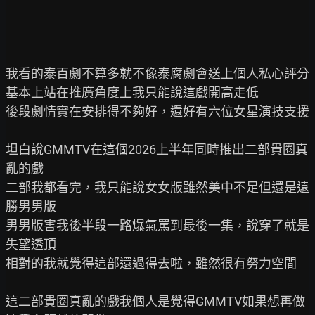
我看的泰百劇不算多就不像泰腐劇會送上個人私心評分

基本上站在推廣角度上我只能說這戲開高走低

後段劇情實在安排得不夠好，還好有六位女星演技支援

坦白說GMMTV在這個2026上半年同時推出二部貴圈真
亂的戲

二部我都看完，我只能說女女版雖然美中不足但還是遠
勝男男版

男男版害我後半段一路爆氣罵到最後一集，說穿了就是
失望透頂

相對的我就覺得這部還過得去啦，雖然很有努力空間

這二部貴圈真亂的戲我個人是覺得GMMTV如果想再做