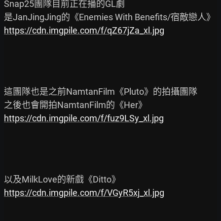
Snap25團隊目前正在播的GL劇

https://cdn.imgpile.com/f/qZ67jZa_xl.jpg
這團隊也是之前NamtanFilm《Pluto》的拍攝團隊

https://cdn.imgpile.com/f/fuz9LSy_xl.jpg
https://cdn.imgpile.com/f/VGyR5xj_xl.jpg