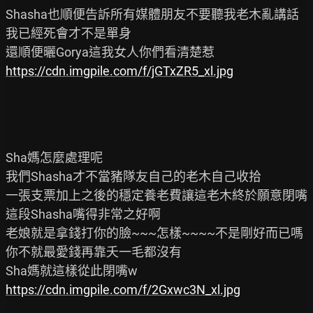
Shasha也順便告訴所有媒體朋友不要聽我老木亂講話
我已經死會才不是單身

https://cdn.imgpile.com/f/jGTxZR5_xl.jpg
Sha媽怎麼處理呢

我們Shasha才不當豬隊友自己的老木自己收拾

一張支票加上之後的穩定養老費讓這老木終於願意閉嘴

這段Shasha嘴得非常之好啊

老娘就是拿錢打你的臉~~~怎樣~~~~不是剛好而已嗎
你不就最愛錢再靠夭一毛都沒有

https://cdn.imgpile.com/f/2Gxwc3N_xl.jpg