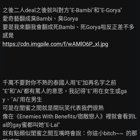
之後二人deal之後就叫對方"E-Bambi"和"E-Gorya"

愛奇藝翻成臭Bambi、臭Gorya

要是我來翻我會翻成死Bambi、死Gorya啦反正差不多
https://cdn.imgpile.com/f/wAMlO6P_xl.jpg
千萬不要對你不熟的泰國人用"E"加再名字之前

"E"和"Ai"都有罵人的意思，我記得"E"用在女生或ga
y、"Ai"用在男生

可是在閨蜜之間就是開玩笑代表我們很熟

像在《Enemies With Benefits/宿敵戀人》裡就會看到L
al的gay蜜都叫她"E-Lal"

就有點類似閨蜜之間互嘴時會說：你這小bitch~~  的那