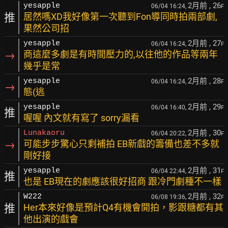
2月前
, 26
yesapple
06/04 16:24,
F
推
居然嗎XD我好像第一次聽到Fon導同時拍兩部劇,
果然公司招
2月前
, 27
yesapple
06/04 16:24,
F
→
商這麼多劇是有時間壓力的,以往他的作品等兩年
幾乎是常
2月前
, 28
yesapple
06/04 16:24,
F
→
態(逃
2月前
, 29
yesapple
06/04 16:40,
F
推
喔喔 內文就有寫了 sorry漏看
2月前
, 30
Lunakaoru
06/04 20:22,
F
→
可能步步驚心只剩補拍 EB新戲的籌備也差不多就
剛好接
2月前
, 31
yesapple
06/04 22:44,
F
推
也是 EB現在的劇應該很好招商 跟冷門劇種不一樣
2月前
, 32
W222
06/08 19:36,
F
推
Her本來好像是預計Q4有機會開拍，影跟糖都有其
他出演的戲會