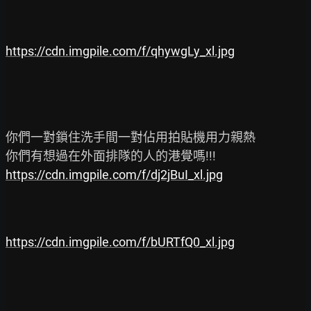
https://cdn.imgpile.com/f/qhywgLy_xl.jpg
你們一對鎖住洗手間一對佔用拍貼機用力親熱

https://cdn.imgpile.com/f/dj2jBuI_xl.jpg
https://cdn.imgpile.com/f/bURTfQ0_xl.jpg