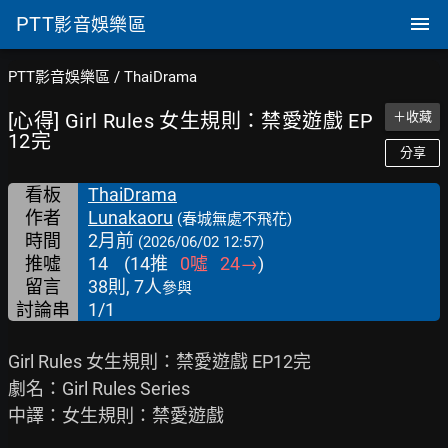
PTT
影音娛樂區
PTT影音娛樂區
/
ThaiDrama
[心得] Girl Rules 女生規則：禁愛遊戲 EP
＋收藏
12完
分享
看板
ThaiDrama
作者
Lunakaoru
(春城無處不飛花)
時間
2月前
(2026/06/02 12:57)
推噓
14
(
14
推
0
噓
24
→
)
留言
38則, 7人
參與
討論串
1/1
Girl Rules 女生規則：禁愛遊戲 EP12完

劇名：Girl Rules Series

中譯：女生規則：禁愛遊戲
