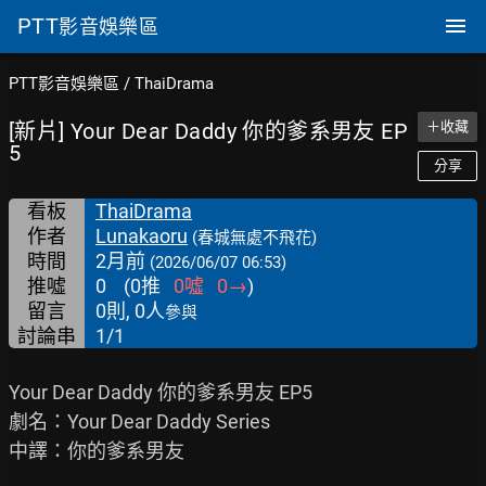
PTT
影音娛樂區
PTT影音娛樂區
/
ThaiDrama
[新片] Your Dear Daddy 你的爹系男友 EP
＋收藏
5
分享
看板
ThaiDrama
作者
Lunakaoru
(春城無處不飛花)
時間
2月前
(2026/06/07 06:53)
推噓
0
(
0
推
0
噓
0
→
)
留言
0則, 0人
參與
討論串
1/1
Your Dear Daddy 你的爹系男友 EP5

劇名：Your Dear Daddy Series

中譯：你的爹系男友
