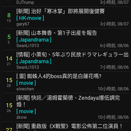
DJTrump
3小時前
,
08/07
[新聞] 治好「寒冰掌」即將展開復健賽
8
[
HK-movie
]
15
gary67
3小時前
,
08/07
[新聞] 山本舞香、第1子出産を報告
5
[
Japandrama
]
5
SeanLi1013
6小時前
,
08/06
[情報] 小栗旬、5年ぶり民放ドラマレギュラー出
14
[
Japandrama
]
21
SeanLi1013
7小時前
,
08/06
[ 雷] 蜘蛛人4的boss真的是白蓮花嗎?
15
[
movie
]
28
sinechen
10小時前
,
08/06
[新聞] 快訊／湯姆霍蘭德、Zendaya爆低調完
婚！
15
[
movie
]
26
zkow
10小時前
,
08/06
[新聞] 重啟版《X戰警》電影公佈第二位演員！
27