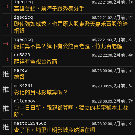
2月前
, 1
iqeqicq
05/22 21:00,
F
→
高雄台鋁，前陣子跟秀泰分手
2月前
, 2
iqeqicq
05/22 21:02,
F
→
即使強如威秀，也是原大股東澄天嘉禾賣股份給
網銀
2月前
, 3
iqeqicq
05/22 21:03,
F
→
龍祥算不算？旗下有公館百老匯、竹北百老匯
2月前
, 4
er5820
05/22 22:30,
F
→
龍祥有電視台片商
2月前
, 5
MarcW
05/23 00:06,
F
推
總督
2月前
, 6
mm84201
05/23 00:25,
F
推
彰化的員林影城算嗎？
2月前
, 7
allenboy
05/23 00:33,
F
推
台中日日新、親親都算啊，獨立的老字號本土戲
院。
2月前
, 8
mattc123456c
05/23 02:08,
F
推
查了下，埔里山明影城竟然還在啊