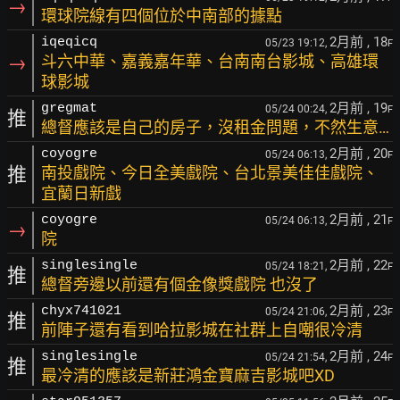
→
環球院線有四個位於中南部的據點
2月前
, 18
iqeqicq
05/23 19:12,
F
→
斗六中華、嘉義嘉年華、台南南台影城、高雄環
球影城
2月前
, 19
gregmat
05/24 00:24,
F
推
總督應該是自己的房子，沒租金問題，不然生意…
2月前
, 20
coyogre
05/24 06:13,
F
推
南投戲院、今日全美戲院、台北景美佳佳戲院、
宜蘭日新戲
2月前
, 21
coyogre
05/24 06:13,
F
→
院
2月前
, 22
singlesingle
05/24 18:21,
F
推
總督旁邊以前還有個金像獎戲院 也沒了
2月前
, 23
chyx741021
05/24 21:06,
F
推
前陣子還有看到哈拉影城在社群上自嘲很冷清
2月前
, 24
singlesingle
05/24 21:54,
F
推
最冷清的應該是新莊鴻金寶麻吉影城吧XD