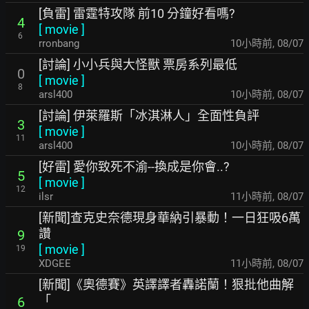
[負雷] 雷霆特攻隊 前10 分鐘好看嗎?
4
[
movie
]
6
rronbang
10小時前
,
08/07
[討論] 小小兵與大怪獸 票房系列最低
0
[
movie
]
8
arsl400
10小時前
,
08/07
[討論] 伊萊羅斯「冰淇淋人」全面性負評
3
[
movie
]
11
arsl400
10小時前
,
08/07
[好雷] 愛你致死不渝--換成是你會..?
5
[
movie
]
12
ilsr
11小時前
,
08/07
[新聞]查克史奈德現身華納引暴動！一日狂吸6萬
讚
9
[
movie
]
19
XDGEE
11小時前
,
08/07
[新聞]《奧德賽》英譯譯者轟諾蘭！狠批他曲解
「
6