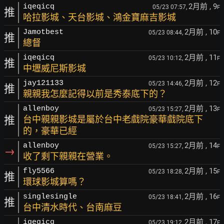
2月前
, 9
iqeqicq
05/23 07:57,
F
推
哈拉影城、天台影城、鴻金寶麻吉影城
2月前
, 10
Jamotbest
05/23 08:44,
F
推
總督
2月前
, 11
iqeqicq
05/23 10:12,
F
推
中壢威尼斯影城
2月前
, 12
jay121133
05/23 14:46,
F
推
親親我怎麼記得以前是秀泰底下的？
2月前
, 13
allenboy
05/23 15:27,
F
推
台中親親影城是屬於台中老戲院豪華戲院底下
的，豪華已經
2月前
, 14
allenboy
05/23 15:27,
F
→
收了剩下親親在營業。
2月前
, 15
fly5566
05/23 18:28,
F
推
環球影城算嗎？
2月前
, 16
singlesingle
05/23 18:41,
F
推
台中清水時代、台南麻豆
2月前
, 17
iqeqicq
05/23 19:12,
F