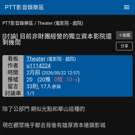
PTT
影音娛樂區
PTT影音娛樂區
/
Theater (電影院 - 戲院)
[討論] 目前非財團經營的獨立資本影院還
＋收藏
剩幾間
分享
看板
Theater
(電影院 - 戲院)
作者
u1114224
時間
2月前
(2026/05/22 12:57)
推噓
20
(
20
推
0
噓
13
→
)
留言
33則, 17人
參與
討論串
1/1
除了公部門 類似光點和華山這種的

現在觀眾幾乎都去背後有雄厚資本連鎖影城
