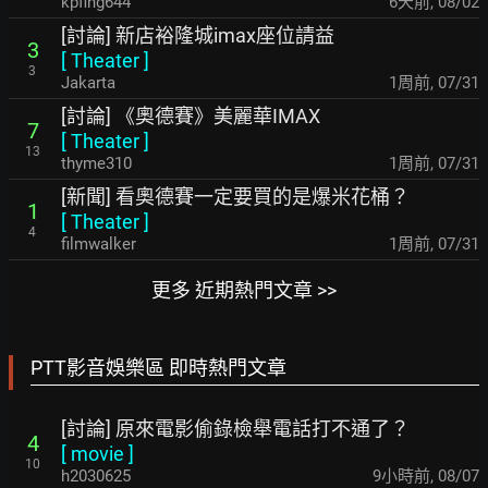
kpfing644
6天前
,
08/02
[討論] 新店裕隆城imax座位請益
3
[
Theater
]
3
Jakarta
1周前
,
07/31
[討論] 《奧德賽》美麗華IMAX
7
[
Theater
]
13
thyme310
1周前
,
07/31
[新聞] 看奧德賽一定要買的是爆米花桶？
1
[
Theater
]
4
filmwalker
1周前
,
07/31
更多 近期熱門文章 >>
PTT影音娛樂區 即時熱門文章
[討論] 原來電影偷錄檢舉電話打不通了？
4
[
movie
]
10
h2030625
9小時前
,
08/07