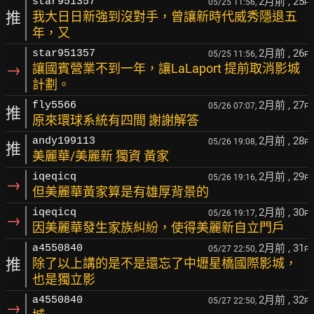
2月前
, 25
star951357
05/25 11:56,
F
推
我大日日新強到沒對手，曾讓新時代威秀隱退五
年，又
2月前
, 26
star951357
05/25 11:56,
F
→
讓國賓營業不到一年，讓LaLaport 提前取消影城
計劃。
2月前
, 27
fly5566
05/26 07:07,
F
推
原來環球系統有四間 謝謝解答
2月前
, 28
andy199113
05/26 19:08,
F
推
美麗華/美麗新 獨資 黃家
2月前
, 29
iqeqicq
05/26 19:16,
F
→
但美麗華黃家算是有雄厚背景的
2月前
, 30
iqeqicq
05/26 19:17,
F
→
因美麗華發生家族糾紛，使得美麗新自立門戶
2月前
, 31
a4550840
05/27 22:50,
F
推
除了以上講的是不是還忘了中壢星橋國際影城，
也是獨立影
2月前
, 32
a4550840
05/27 22:50,
F
→