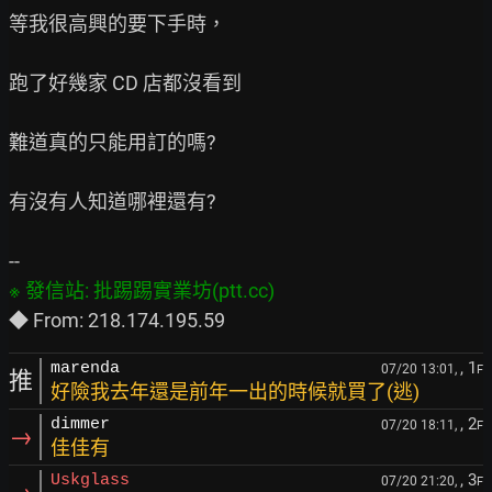
等我很高興的要下手時，

跑了好幾家 CD 店都沒看到

難道真的只能用訂的嗎?

有沒有人知道哪裡還有?

, 1
marenda
07/20 13:01,
F
推
好險我去年還是前年一出的時候就買了(逃)
, 2
dimmer
07/20 18:11,
F
→
佳佳有
, 3
Uskglass
07/20 21:20,
F