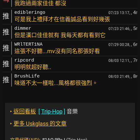
→
我跑過兩家佳佳 都沒
, 4
edibleringo
07/23 13:17,
F
推
可是我上禮拜才在信義誠品看到好幾張
, 5
dimmer
07/23 21:46,
F
推
但是漢口佳佳就有 我每天都有看到它
, 6
WRlTERT1NA
07/29 00:28,
F
推
這張不好聽...mv沒有同名那張好看
, 7
ripcord
08/03 12:11,
F
推
明明就超好聽..
, 8
BrushLife
08/03 21:49,
F
推
味道不太一樣啦...風格都很強烈。
‣
返回看板
[
Trip-Hop
]
音樂
‣
更多 Uskglass 的文章