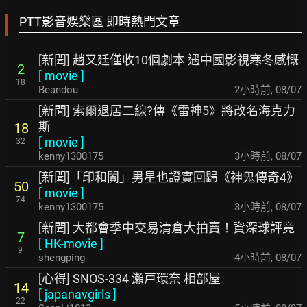
PTT影音娛樂區 即時熱門文章
[新聞] 趙又廷僅收10個劇本 遇中國影視寒冬感慨
2
[
movie
]
18
Beandou
2小時前
,
08/07
[新聞] 索爾退居二線?傳《雷神5》將改名海克力
斯
18
[
movie
]
32
kenny1300175
3小時前
,
08/07
[新聞]「印和闐」男星也證實回歸《神鬼傳奇4》
50
[
movie
]
74
kenny1300175
3小時前
,
08/07
[新聞] 大都會季中交易清倉大拍賣！資深球評竟
7
[
HK-movie
]
9
shengping
4小時前
,
08/07
[心得] SNOS-334 瀬戸環奈 相部屋
14
[
japanavgirls
]
22