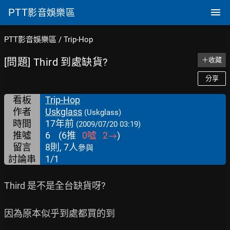
PTT
影音娛樂區
PTT影音娛樂區
/
Trip-Hop
[問題] Third 到處缺貨?
＋收藏
分享
看板
Trip-Hop
作者
Uskglass
(Uskglass)
時間
17年前
(2009/07/20 03:19)
推噓
6
(
6
推
0
噓
2
→
)
留言
8則, 7人
參與
討論串
1/1
Third 是不是全台缺貨呀?

因為原本似乎到處都買的到
