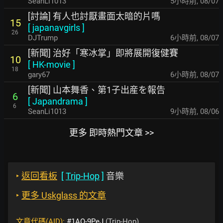
SeanLi1013
5小時前
,
08/07
[討論] 有人也討厭畫面太暗的片嗎
15
[
japanavgirls
]
26
DJTrump
6小時前
,
08/07
[新聞] 治好「寒冰掌」即將展開復健賽
10
[
HK-movie
]
18
gary67
6小時前
,
08/07
[新聞] 山本舞香、第1子出産を報告
6
[
Japandrama
]
6
SeanLi1013
9小時前
,
08/06
更多 即時熱門文章 >>
‣
返回看板
[
Trip-Hop
]
音樂
‣
更多 Uskglass 的文章
文章代碼(AID):
#1AO-9PeJ
(Trip-Hop)