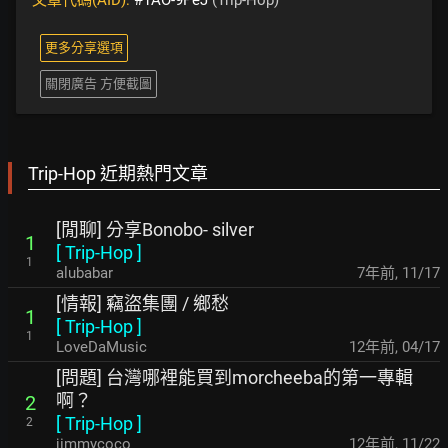
文章代碼(AID):
#1AO-9PeJ
(Trip-Hop)
更多分享選項
關閉廣告 方便截圖
Trip-Hop 近期熱門文章
[閒聊] 分享Bonobo- silver
1
[
Trip-Hop
]
1
alubabar
7年前
,
11/17
[情報] 竊盜集團 / 鄉愁
1
[
Trip-Hop
]
1
LoveDaMusic
12年前
,
04/17
[問題] 台灣哪裡能買到morcheeba的第一專輯
啊？
2
[
Trip-Hop
]
2
jimmycoco
12年前
,
11/22