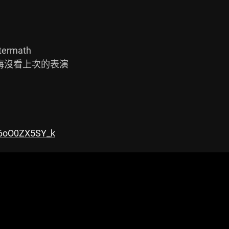
rmath

悔沒看上次的表演

=6oO0ZX5SY_k