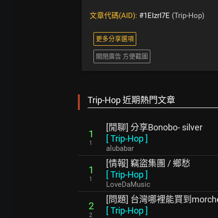
文章代碼(AID):
#1EIzrI7E
(Trip-Hop)
更多分享選項
關閉廣告 方便截圖
Trip-Hop 近期熱門文章
[閒聊] 分享Bonobo- silver
1
[
Trip-Hop
]
1
alubabar
[情報] 竊盜集團 / 鄉愁
1
[
Trip-Hop
]
1
LoveDaMusic
[問題] 台灣哪裡能買到morc
2
[
Trip-Hop
]
2