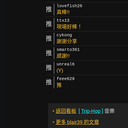
lovefish26
推
真棒!!
ttx13
推
現場好棒！
cykong
推
謝謝分享
smarto361
推
感謝!!
unreal6
推
(Y)
feee629
推
推
‣
返回看板
[
Trip-Hop
]
音樂
‣
更多 blair39 的文章