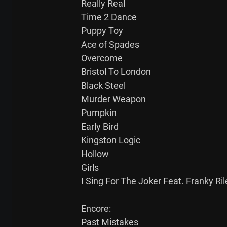
Really Real

Time 2 Dance

Puppy Toy

Ace of Spades

Overcome

Bristol To London

Black Steel

Murder Weapon

Pumpkin

Early Bird

Kingston Logic

Hollow

Girls

I Sing For The Joker Feat. Franky Rile
Encore:

Past Mistakes
