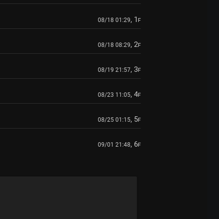
, 1
08/18 01:29
F
, 2
08/18 08:29
F
, 3
08/19 21:57
F
, 4
08/23 11:05
F
, 5
08/25 01:15
F
, 6
09/01 21:48
F