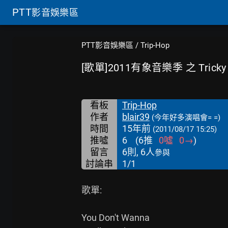
PTT
影音娛樂區
PTT影音娛樂區
/
Trip-Hop
[歌單]2011有象音樂季 之 Tricky 
看板
Trip-Hop
作者
blair39
(今年好多演唱會= =)
時間
15年前
(2011/08/17 15:25)
推噓
6
(
6
推
0
噓
0
→
)
留言
6則, 6人
參與
討論串
1/1
歌單:

You Don't Wanna
