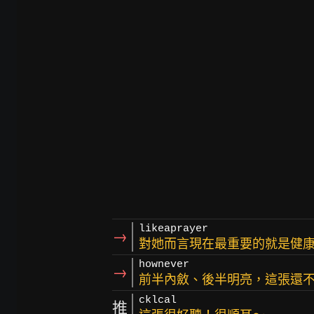
likeaprayer
→
對她而言現在最重要的就是健
hownever
→
前半內斂、後半明亮，這張還
cklcal
推