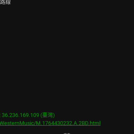
路線

6.236.169.109 (臺灣)

s/WesternMusic/M.1764430232.A.2BD.html