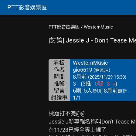
PTT
影音娛樂區
PTT影音娛樂區
/
WesternMusic
[討論] Jessie J - Don't Tease M
看板
WesternMusic
作者
gio6619
(喬瓦尼)
時間
8月前
(2025/11/29 15:30)
推噓
3
(
3
推
0
噓
3
→
)
留言
6則, 5人
, 8月前
參與
最新
討論串
1/1
標題打不完@@

Jessie J新專輯名稱叫Don't Tease Me w
在11/28已經全專上線了
