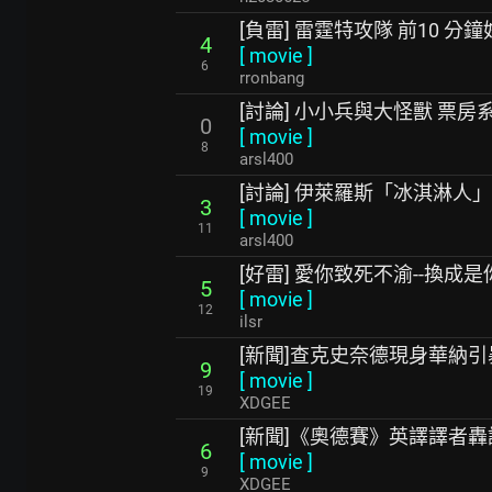
[負雷] 雷霆特攻隊 前10 分
4
[
movie
]
6
rronbang
[討論] 小小兵與大怪獸 票房
0
[
movie
]
8
arsl400
[討論] 伊萊羅斯「冰淇淋人
3
[
movie
]
11
arsl400
[好雷] 愛你致死不渝--換成是你
5
[
movie
]
12
ilsr
[新聞]查克史奈德現身華納
9
[
movie
]
19
XDGEE
[新聞]《奧德賽》英譯譯者
6
[
movie
]
9
XDGEE