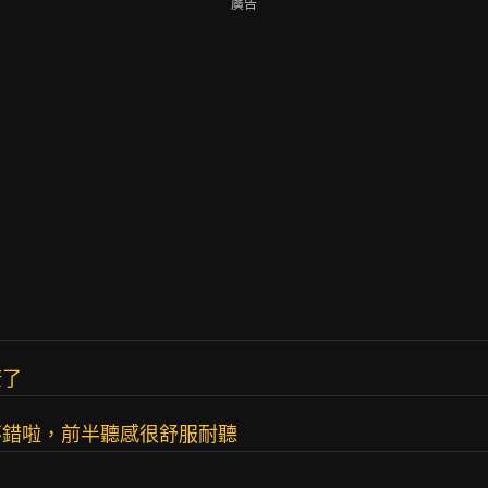
廣告
康了
不錯啦，前半聽感很舒服耐聽