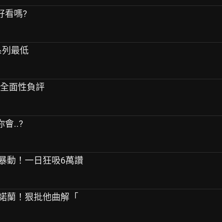
鐘好看嗎?
系列最低
」全面性負評
會..?
引暴動！一日狂吸6萬讚
轟諾蘭！狠批他曲解「