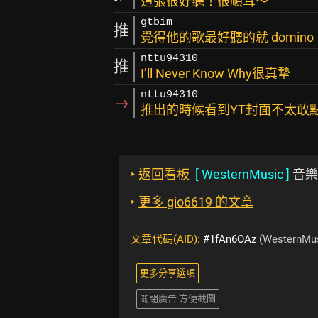
這張很好聽！很順耳～
gtbim
推
覺得他的歌最好聽的就 domino
nttu94310
推
I’ll Never Know Why很真摯
nttu94310
→
推出的時候看到YT封面不太敢
‣
返回看板
[
WesternMusic
]
音樂
‣
更多 gio6619 的文章
文章代碼(AID):
#1fAn6OAz
(WesternMus
更多分享選項
關閉廣告 方便截圖