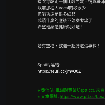
這次專輯走一個比較內斂、情感豐沛
以前那種大Vocal的歌很少

但唱功還是很多細節

成績什麼的應該不怎麼奢望了

希望他身體健康就好囉！

若有空檔，歡迎一起聽這張專輯！

https://reurl.cc/jmvQ6Z
※ 發信站: 批踢踢實業坊(ptt.cc), 來自: 3
※ 文章網址: 
https://www.ptt.cc/bb