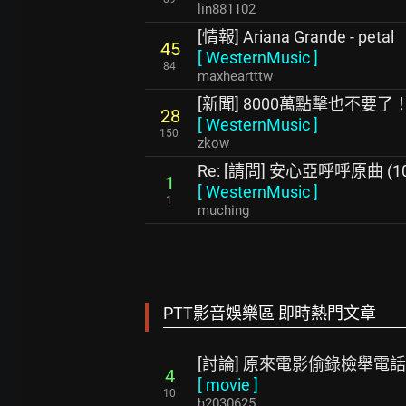
lin881102
[情報] Ariana Grande - petal
45
[
WesternMusic
]
84
maxheartttw
[新聞] 8000萬點擊也不要
28
[
WesternMusic
]
150
zkow
Re: [請問] 安心亞呼呼原曲 (1
1
[
WesternMusic
]
1
muching
PTT影音娛樂區 即時熱門文章
[討論] 原來電影偷錄檢舉電
4
[
movie
]
10
h2030625