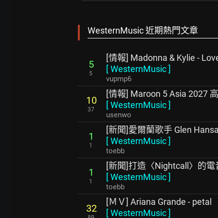
WesternMusic 近期熱門文章
[情報] Madonna & Kylie - Lov
5
[
WesternMusic
]
5
vupmp6
[情報] Maroon 5 Asia 202
10
[
WesternMusic
]
37
usenwo
[新聞]愛爾蘭歌手 Glen Hans
1
[
WesternMusic
]
1
toebb
[新聞]打造〈Nightcall〉的電
1
[
WesternMusic
]
1
toebb
[ＭＶ] Ariana Grande - petal
32
[
WesternMusic
]
89