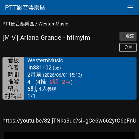
PTT
影音娛樂區
PTT影音娛樂區
/
WesternMusic
[ＭＶ] Ariana Grande - htimylm
＋收藏
分享
看板
WesternMusic
作者
lin881102
(pp)
時間
2月前
(2026/06/01 15:13)
推噓
4
(
4
推
0
噓
2
→
)
留言
6則, 4人
參與
討論串
1/1
https://youtu.be/82-jTNka3uc?si=gCe6w662ytC6pFnU