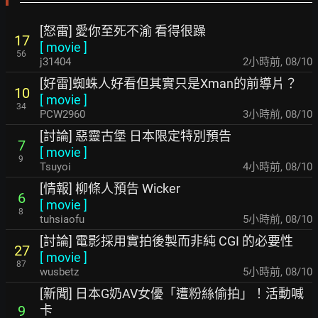
[怒雷] 愛你至死不渝 看得很躁
17
[
movie
]
56
j31404
2小時前
,
08/10
[好雷]蜘蛛人好看但其實只是Xman的前導片？
10
[
movie
]
34
PCW2960
3小時前
,
08/10
[討論] 惡靈古堡 日本限定特別預告
7
[
movie
]
9
Tsuyoi
4小時前
,
08/10
[情報] 柳條人預告 Wicker
6
[
movie
]
8
tuhsiaofu
5小時前
,
08/10
[討論] 電影採用實拍後製而非純 CGI 的必要性
27
[
movie
]
87
wusbetz
5小時前
,
08/10
[新聞] 日本G奶AV女優「遭粉絲偷拍」！活動喊
卡
9