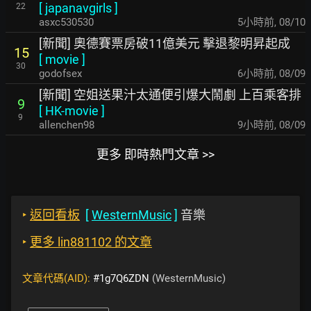
[
japanavgirls
]
22
asxc530530
5小時前
,
08/10
[新聞] 奧德賽票房破11億美元 擊退黎明昇起成
15
[
movie
]
30
godofsex
6小時前
,
08/09
[新聞] 空姐送果汁太通便引爆大鬧劇 上百乘客排
9
[
HK-movie
]
9
allenchen98
9小時前
,
08/09
更多 即時熱門文章 >>
‣
返回看板
[
WesternMusic
]
音樂
‣
更多 lin881102 的文章
文章代碼(AID):
#1g7Q6ZDN
(WesternMusic)