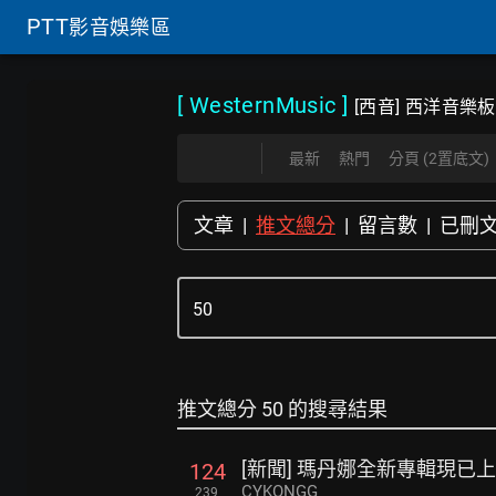
PTT
影音娛樂區
[ WesternMusic
]
[西音] 西洋音樂板
最新
熱門
分頁 (2置底文)
文章
|
推文總分
|
留言數
|
已刪
推文總分 50 的搜尋結果
[新聞] 瑪丹娜全新專輯現已
124
CYKONGG
239