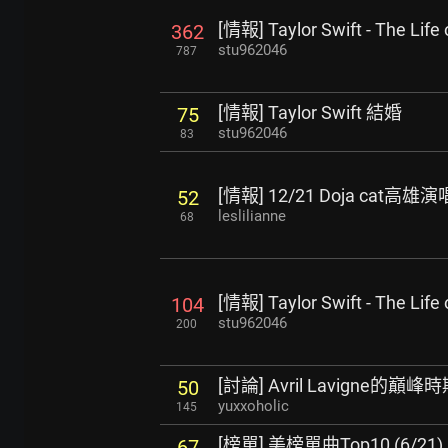
[情報] Taylor Swift - The Life 
362
stu962046
787
[情報] Taylor Swift 結婚
75
stu962046
83
[情報] 12/21 Doja cat高雄
52
leslilianne
68
[情報] Taylor Swift - The Life 
104
stu962046
200
[討論] Avril Lavigne的
50
yuxxoholic
145
[榜單] 美榜單曲Top10 (6/21)
67