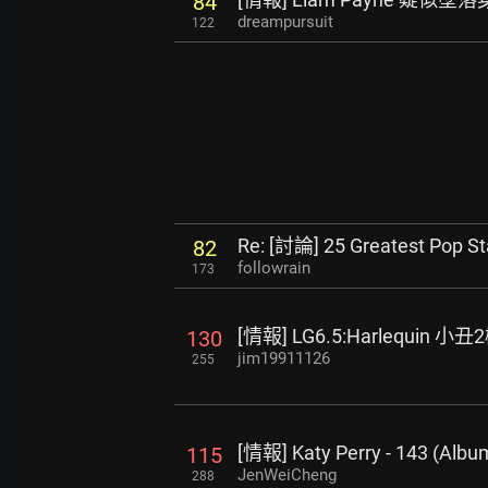
84
dreampursuit
122
Re: [討論] 25 Greatest Pop St
82
followrain
173
[情報] LG6.5:Harlequin 小
130
jim19911126
255
[情報] Katy Perry - 143 (Albu
115
JenWeiCheng
288