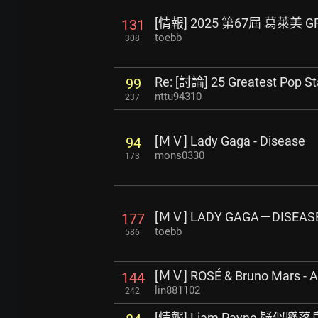
[情報] 2025 第67屆 葛萊美
131
toebb
308
Re: [討論] 25 Greatest Pop St
99
nttu94310
237
[ＭＶ] Lady Gaga - Disease
94
mons0330
173
[ＭＶ] LADY GAGA－DISEA
177
toebb
586
[ＭＶ] ROSÉ & Bruno Mars - A
144
lin881102
242
[情報] Liam Payne 疑似墜