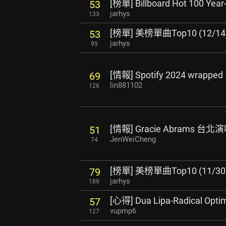
[榜單] Billboard Hot 100 Year
53
jarhys
133
[榜單] 美榜單曲Top10 (12/14
53
jarhys
95
[情報] Spotify 2024 wrapped
69
lin881102
126
[情報] Gracie Abrams 台北演
51
JenWeiCheng
74
[榜單] 美榜單曲Top10 (11/30
79
jarhys
189
[心得] Dua Lipa-Radical O
57
vupmp6
127