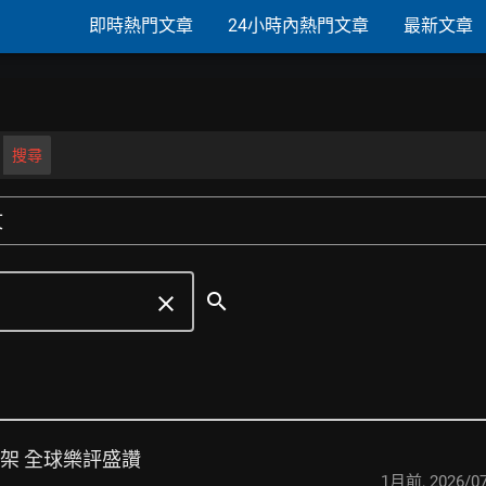
即時熱門文章
24小時內熱門文章
最新文章
搜尋
文
search
clear
上架 全球樂評盛讚
1月前
,
2026/07