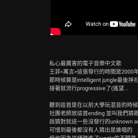
私心最厲害的電子音樂中文歌

王菲<寓言>這張發行的時間是2000年
那時候算是intelligent jungle最後
接著就流行progressive了(遙望...

聽到這首是在以前大學玩混音的時候

社團老師放這首ending 並叫我們猜歌
說猜對就送一些沒發行的unknown art
可惜到最後都沒有人猜出是誰唱的
