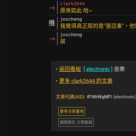
clark2644
→
原來如此 哈~
joscheng
推
我覺得真正屌的是"張亞東"，
joscheng
→
屌
‣
返回看板
[
electronic
]
音樂
‣
更多 clark2644 的文章
文章代碼(AID):
#1WrWqMf1
(electronic
更多分享選項
關閉廣告 方便截圖