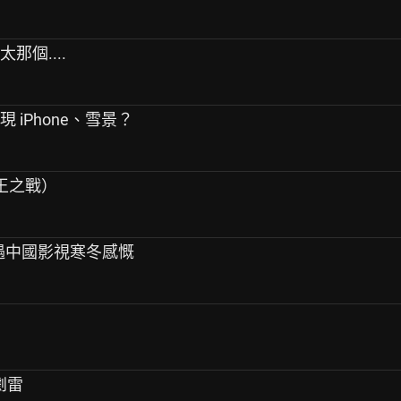
那個....
 iPhone、雪景？
（歌王之戰）
 遇中國影視寒冬感慨
劇雷