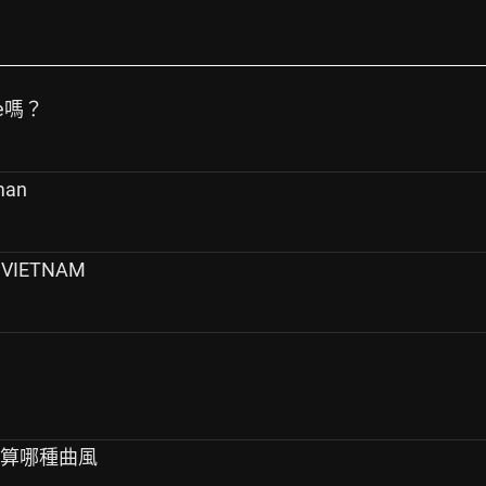
ce嗎？
man
 VIETNAM
類算哪種曲風