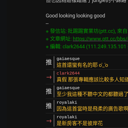
但也因為這樣踏進了jungle的不歸路

Good looking looking good

※ 發信站: 批踢踢實業坊(ptt.cc), 來自: 1
※ 文章網址: 
https://www.ptt.cc/bbs
gaiaesque
推
這首還蠻有名的耶 o'_'o
clark2644
→
真假 那張專輯應該比較多人知
gaiaesque
推
至少我這種不聽中文的都聽過了
royalaki
推
因為這首當時是飛柔的廣告歌
royalaki
→
是新房客不是彼岸花