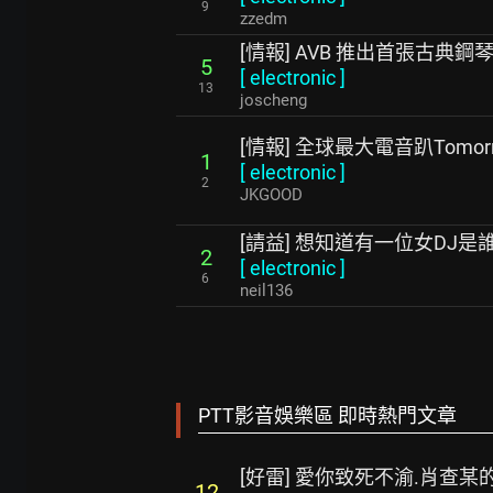
9
zzedm
[情報] AVB 推出首張古典鋼琴
5
[
electronic
]
13
joscheng
[情報] 全球最大電音趴Tomor
1
[
electronic
]
2
JKGOOD
[請益] 想知道有一位女DJ是
2
[
electronic
]
6
neil136
PTT影音娛樂區 即時熱門文章
[好雷] 愛你致死不渝.肖查某
12