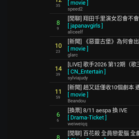
[
movie
]
35
speed2
[閒聊] 翔田千里演女忍會不會太
8
[
japanavgirls
]
9
aliceelf
[新聞] 《惡靈古堡》為何會出現
10
[
movie
]
23
glarc
[LIVE] 歌手2026 第12期
14
[
CN_Entertain
]
39
sylviajudy
[新聞] 趙又廷僅收10個劇本
11
[
movie
]
59
Beandou
[換票] 8/11 aespa 換 IVE
6
[
Drama-Ticket
]
6
weiweiqq
[閒聊] 百花殺 全員戀愛腦 全
8