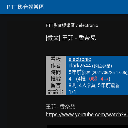
PTT
影音娛樂區
PTT影音娛樂區
/
electronic
[徵文] 王菲 - 香奈兒
看板
electronic
作者
clark2644
(釣魚專業)
時間
5年前
發表
(2021/06/25 17:06)
推噓
4
(
4
推
0
噓
4
→
)
留言
8則, 4人
, 5年前
參與
最新
討論串
1/1
https://www.youtube.com/watch?