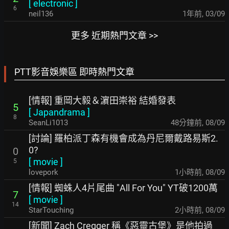
[
electronic
]
6
neil136
1年前
,
03/09
更多 近期熱門文章 >>
PTT影音娛樂區 即時熱門文章
[情報] 重岡大毅＆濵田崇裕 結婚發表
5
[
Japandrama
]
8
SeanLi1013
48分鐘前
,
08/09
[討論] 羅柏派丁森有機會成為丹尼爾戴路易斯2.
0?
0
[
movie
]
5
lovepork
1小時前
,
08/09
[情報] 蜘蛛人4片尾曲 "All For You" YT破1200萬
7
[
movie
]
14
StarTouching
2小時前
,
08/09
[新聞] Zach Cregger 稱《惡靈古堡》是他拍過