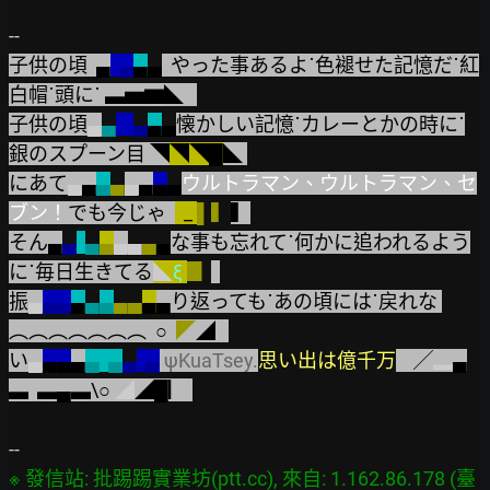
子供の頃  ▄
  ▄
▄
▄
  やった事あるよ˙色褪せた記憶だ˙紅
白帽˙頭に˙ ▃▅▆◣   
子供の頃
▄
▄
▄
▄
▄
懐かしい記憶˙カレーとかの時に˙
銀のスプーン目 ◥
◥◥█
◣ 
にあて
▄
▄
▄
▄
▄
▄
▄
▄
ウルトラマン、ウルトラマン、セ
ブン！
でも今じゃ  
  _ 
▌▍
▍
そん▄
▄
▄
▄
▄
▄
▄
▄
な事も忘れて˙何かに追われるよう
に˙毎日生きてる
◣
ξ
▊ 
振
▄
▄▄
▄
▄
▄
▄▄
▄
▄り返っても˙あの頃には˙戻れな 
︵︵︵︵︵︵︵  ○  
◤
◢   
い
▄
▄▄
▄
▄
▄
▄
  ▄
ψKuaTsey.
思い出は億千万
    ╱
▂
▄
▃  ▃▄▃\○ 
◢
◢█▏ 
※ 發信站: 批踢踢實業坊(ptt.cc), 來自: 1.162.86.178 (臺