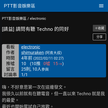
PTT
影音娛樂區
PTT影音娛樂區
/
electronic
[請益] 請問有聽 Techno 的同好
＋收藏
分享
看板
electronic
作者
shimuraken
(阿肯大叔)
時間
4年前
(2022/02/11 02:27)
推噓
10
(
10
推
0
噓
15
→
)
留言
25則, 10人
參與
討論串
1/1
嗨，不好意思第一次在這邊發文。

我很久以前就有在聽電音，但一直以來 Techno 就是我
的最愛。

最近也開始嘗試自己放歌。
