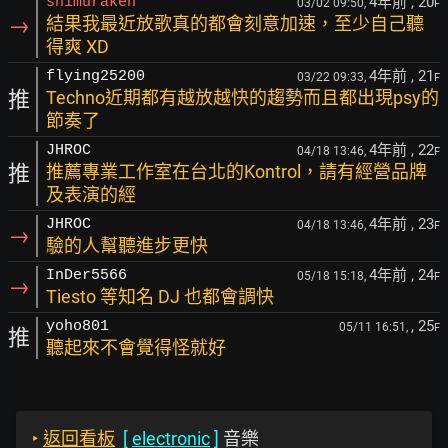
4年前
, 20
shimuraken
03/02 09:50,
F
→
結果我最近放歌真的都會刻意加速，至少自己聽
得爽 XD
4年前
, 21
flying25200
03/22 09:33,
F
推
Techno近期都有越放越快的趨勢而且都出現psy的
節奏了
4年前
, 22
JHROC
04/18 13:46,
F
推
推薦專業工作室在台北的Kontrol，請有經營品牌
及表演的經
4年前
, 23
JHROC
04/18 13:46,
F
→
驗的人幫聽進步更快
4年前
, 24
InDer5566
05/18 15:18,
F
→
Tiesto 等知名 DJ 也都會調快
, 25
yoho801
05/11 16:51,
F
推
聽起來不會覺得怪就好
‣
返回看板
[
electronic
]
音樂