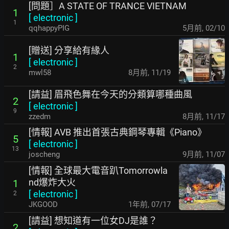
[問題］A STATE OF TRANCE VIETNAM
1
[
electronic
]
1
qqhappyPIG
5月前
,
02/10
[贈送] 分享給有緣人
1
[
electronic
]
2
mwl58
8月前
,
11/19
[請益] 眉飛色舞在今天的分類算哪種曲風
2
[
electronic
]
9
zzedm
8月前
,
11/17
[情報] AVB 推出首張古典鋼琴專輯《Piano》
5
[
electronic
]
13
joscheng
9月前
,
11/07
[情報] 全球最大電音趴Tomorrowla
nd爆炸大火
1
[
electronic
]
2
JKGOOD
1年前
,
07/17
[請益] 想知道有一位女DJ是誰？
2