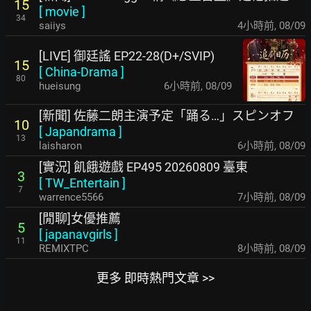
15
[
movie
]
34
saiiys
4小時前
,
08/09
[LIVE] 御廷謠 EP22-28(D+/SVIP)
15
[
China-Drama
]
80
hueisung
6小時前
,
08/09
[新聞] 佐藤二朗主演予定「踊る…」スピンオフ
10
[
Japandrama
]
13
laisharon
6小時前
,
08/09
[實況] 飢餓遊戲 EP495 20260809 臺東
3
[
TW_Entertain
]
7
warrence5566
7小時前
,
08/09
[閒聊]女優推薦
5
[
japanavgirls
]
11
REMIXTPC
8小時前
,
08/09
更多 即時熱門文章 >>