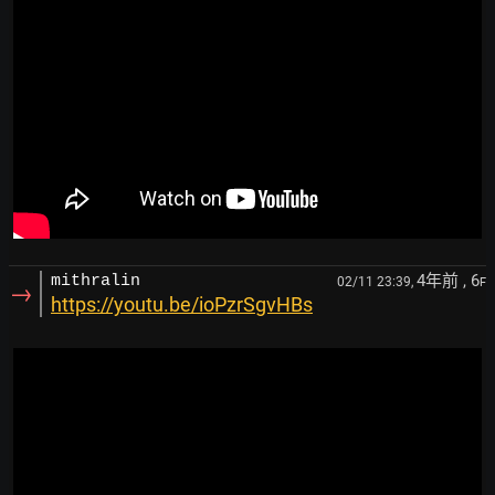
4年前
, 6
mithralin
02/11 23:39,
F
→
https://youtu.be/ioPzrSgvHBs