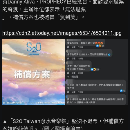
有Danny Aliva、PROPHECY已經抵台。面對要求退票
的聲浪，主辦單位卻表示「無法退票

」，補償方案也被砲轟「氣到笑」。

https://cdn2.ettoday.net/images/6534/6534011.jpg
▲「S2O Taiwan潑水音樂祭」堅決不退票，但補償方
案讓粉絲傻眼。（圖／翻攝自臉書）
