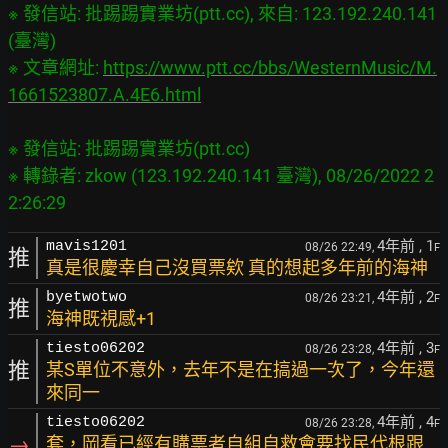
※ 發信站: 批踢踢實業坊(ptt.cc), 來自: 123.192.240.141 
(臺灣)

※ 文章網址: 
https://www.ptt.cc/bbs/WesternMusic/M.
1661523807.A.4E6.html
※ 發信站: 批踢踢實業坊(ptt.cc)

※ 轉錄者: zkow (123.192.240.141 臺灣), 08/26/2022 2
4年前
, 1
mavis1201
08/26 22:49,
F
推
真是很慶幸自己沒買票欸 真的想起多年前的海神
4年前
, 2
byetwotwo
08/26 23:21,
F
推
海神既視感+1
4年前
, 3
tiesto06202
08/26 23:28,
F
推
某S單位不意外，去年不是在搞過一次了，今年還
來同一
4年前
, 4
tiesto06202
08/26 23:28,
F
→
套，岡看已經有購票者自組自救會要找民代根跟