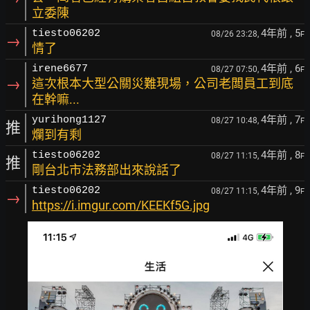
立委陳
4年前
, 5
tiesto06202
08/26 23:28,
F
→
情了
4年前
, 6
irene6677
08/27 07:50,
F
→
這次根本大型公關災難現場，公司老闆員工到底
在幹嘛...
4年前
, 7
yurihong1127
08/27 10:48,
F
推
爛到有剩
4年前
, 8
tiesto06202
08/27 11:15,
F
推
剛台北市法務部出來說話了
4年前
, 9
tiesto06202
08/27 11:15,
F
→
https://i.imgur.com/KEEKf5G.jpg