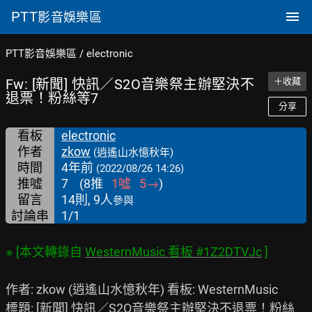
PTT
影音娛樂區
PTT影音娛樂區
/
electronic
Fw: [新聞] 快訊／S2O音樂祭主辦堅決不
＋收藏
退票！粉絲等7
分享
看板
electronic
作者
zkow
(逍遙山水憶秋年)
時間
4年前
(2022/08/26 14:26)
推噓
7
(
8
推
1
噓
5
→
)
留言
14則, 9人
參與
討論串
1/1
※ [本文轉錄自 
WesternMusic 看板 #1Z2DTVJc
作者: zkow (逍遙山水憶秋年) 看板: WesternMusic

標題: [新聞] 快訊／S2O音樂祭主辦堅決不退票！粉絲