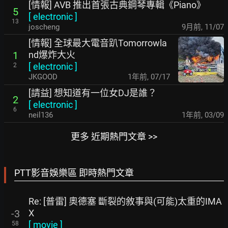
[情報] AVB 推出首張古典鋼琴專輯《Piano》
5
[
electronic
]
13
joscheng
9月前
,
11/07
[情報] 全球最大電音趴Tomorrowla
nd爆炸大火
1
[
electronic
]
2
JKGOOD
1年前
,
07/17
[請益] 想知道有一位女DJ是誰？
2
[
electronic
]
6
neil136
1年前
,
03/09
更多 近期熱門文章 >>
PTT影音娛樂區 即時熱門文章
Re: [普雷] 奧德塞 斷裂的敘事與(可能)太重的IMA
X
-3
[
movie
]
58