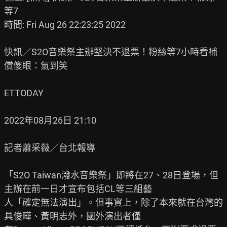
等7

時間: Fri Aug 26 22:23:25 2022

快訊／S2O音樂祭主辦堅決不退票！粉絲等7小時看補
償傻眼：氣到笑

ETTODAY

2022年08月26日 21:10

記者蕭采薇／台北報導

「S2O Taiwan潑水音樂祭」即將在27、28日登場，但
主辦在前一日才宣布包括CL等三組藝

人「確定無法演出」。但事實上，除了本來就在台灣的
具俊曄、黃明志外，國外演出者僅
