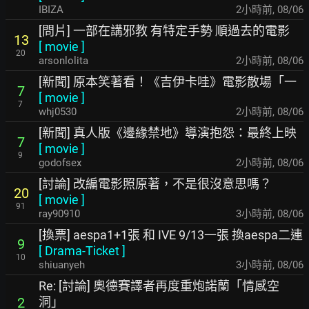
IBIZA
2小時前
,
08/06
[問片] 一部在講邪教 有特定手勢 順過去的電影
13
[
movie
]
20
arsonlolita
2小時前
,
08/06
[新聞] 原本笑著看！《吉伊卡哇》電影散場「一
7
[
movie
]
7
whj0530
2小時前
,
08/06
[新聞] 真人版《邊緣禁地》導演抱怨：最終上映
7
[
movie
]
9
godofsex
2小時前
,
08/06
[討論] 改編電影照原著，不是很沒意思嗎？
20
[
movie
]
91
ray90910
3小時前
,
08/06
[換票] aespa1+1張 和 IVE 9/13一張 換aespa二連
9
[
Drama-Ticket
]
10
shiuanyeh
3小時前
,
08/06
Re: [討論] 奧德賽譯者再度重炮諾蘭「情感空
洞」
2