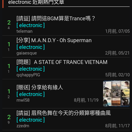
electronic 近期熱門文章
[請益] 請問這BGM算是Trance嗎？
2
[
electronic
]
4
teleman
1月前
,
07/05
[分享] M.A.N.D.Y - Oh Superman
1
[
electronic
]
1
gaiaesque
2月前
,
05/21
[問題］A STATE OF TRANCE VIETNAM
1
[
electronic
]
1
qqhappyPIG
5月前
,
02/10
[贈送] 分享給有緣人
1
[
electronic
]
2
mwl58
8月前
,
11/19
[請益] 眉飛色舞在今天的分類算哪種曲風
2
[
electronic
]
9
zzedm
8月前
,
11/17