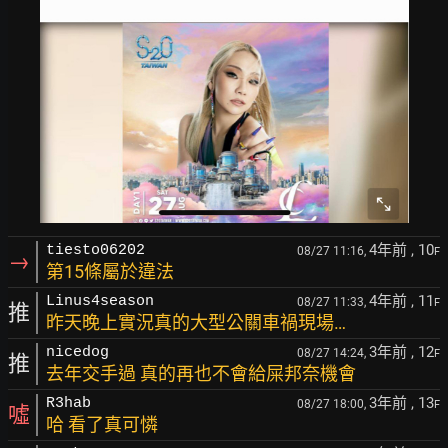
4年前
, 10
tiesto06202
08/27 11:16,
F
→
第15條屬於違法
4年前
, 11
Linus4season
08/27 11:33,
F
推
昨天晚上實況真的大型公關車禍現場…
3年前
, 12
nicedog
08/27 14:24,
F
推
去年交手過 真的再也不會給屎邦奈機會
3年前
, 13
R3hab
08/27 18:00,
F
噓
哈 看了真可憐