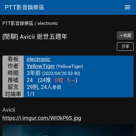
PTT
影音娛樂區
PTT影音娛樂區
/
electronic
[閒聊] Avicii 逝世五週年
＋收藏
分享
看板
electronic
作者
YellowTiger
(YellowTiger)
時間
3年前
(2023/04/20 03:40)
推噓
24
(
24
推
0
噓
5
→
)
留言
29則, 24人
參與
討論串
1/1
https://i.imgur.com/WI0kP6S.jpg