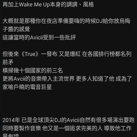
再加上Wake Me Up本身的調調、風格

大概就是那種你在夜店準備要嗨的時候DJ給你放烏梅
子醬的感覺

這讓當時的Avicii受到一些批評

但後來《True》一發布 又是爆紅 在各國排行榜都名列
前矛

橫掃幾十個國家的前三名

更將Avcii的音樂帶入主流世界 更多人知道了他 成為了
家喻戶曉的電音巨星

2014年 已是全球頂尖DJ的Avicii自然有很多場演出要跑

同時要製作音樂 他又是一個追求完美的人 導致他工作
量劇增
