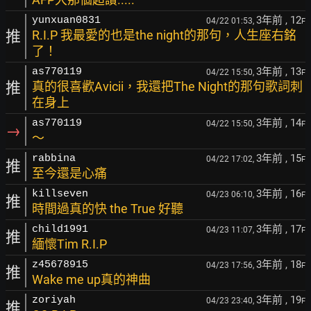
3年前
, 12
yunxuan0831
04/22 01:53,
F
推
R.I.P 我最愛的也是the night的那句，人生座右銘
了！
3年前
, 13
as770119
04/22 15:50,
F
推
真的很喜歡Avicii，我還把The Night的那句歌詞刺
在身上
3年前
, 14
as770119
04/22 15:50,
F
→
～
3年前
, 15
rabbina
04/22 17:02,
F
推
至今還是心痛
3年前
, 16
killseven
04/23 06:10,
F
推
時間過真的快 the True 好聽
3年前
, 17
child1991
04/23 11:07,
F
推
緬懷Tim R.I.P
3年前
, 18
z45678915
04/23 17:56,
F
推
Wake me up真的神曲
3年前
, 19
zoriyah
04/23 23:40,
F
推