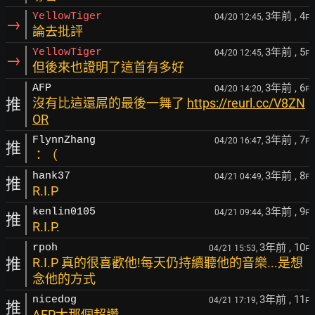
3年前
, 4
YellowTiger
04/20 12:45,
F
→
論去批評
3年前
, 5
YellowTiger
04/20 12:45,
F
→
但後來也證明了這首有多好
3年前
, 6
AFP
04/20 14:20,
F
推
沒有比這還屌的最後一舞了
https://reurl.cc/V8ZN
OR
3年前
, 7
FlynnZhang
04/20 16:47,
F
推
：（
3年前
, 8
hank37
04/21 04:49,
F
推
R.I.P
3年前
, 9
kenlin0105
04/21 09:44,
F
推
R.I.P.
3年前
, 10
rpoh
04/21 15:53,
F
推
R.I.P 真的很喜歡他!每天仍持續聽他的音樂...是想
念他的方式
3年前
, 11
nicedog
04/21 17:19,
F
推
AFP大那個超讚.....