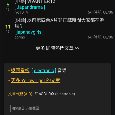
[心得] VIVANT EP.12
5
[
Japandrama
]
12
lyo1014
5小時前
,
08/06
[討論] 以前第四台A片非正戲時間大家都在幹
嘛？
11
[
japanavgirls
]
19
pprino
6小時前
,
08/06
更多 即時熱門文章 >>
‣
返回看板
[
electronic
]
音樂
‣
更多 YellowTiger 的文章
文章代碼(AID):
#1aGBH0Xr
(electronic)
關閉廣告 方便截圖