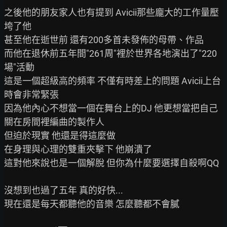
之後他的朋友家人也有提到 Avicii那些龐大的工作量壓
垮了他

甚至他在逝世前 還有200多首未發佈的母帶、作品

而他在退休前五年間"261周"裡於世界各地演出了"220
場"活動

這是一個超級高的頻率 不僅有時差上的問題 Avicii上台
時會非常緊張

因為他內心不想當一個在舞台上的DJ 他更想當把自己
關在房間裡編曲的製作人

但迫於現實 他還是得這麼做

在身理與心理的雙重夾擊下 他崩潰了

這對他來說也是一個解脫 但你為什麼要選擇自殺啊QQ

沒想到也過了五年 真的好快...

現在還是每天都聽他的音樂 怎麼聽都不會膩
