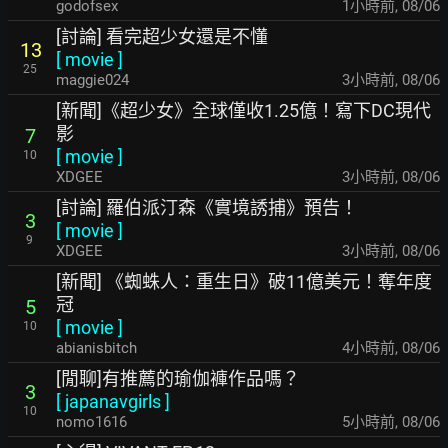
godofsex
1小時前
,
08/06
[討論] 看完超少女還是不懂
13
[
movie
]
25
maggie024
3小時前
,
08/06
[新聞]《超少女》全球僅收1.25億！寫下DC現代
影
7
[
movie
]
10
XDGEE
3小時前
,
08/06
[討論] 羅伯派汀森《實境誘捕》預告！
3
[
movie
]
9
XDGEE
3小時前
,
08/06
[新聞] 《蜘蛛人：重生日》破11億美元！奪年度
冠
5
[
movie
]
10
abianisbitch
4小時前
,
08/06
[閒聊]有推薦的瑜伽褲作品嗎？
3
[
japanavgirls
]
10
nomo1616
5小時前
,
08/06