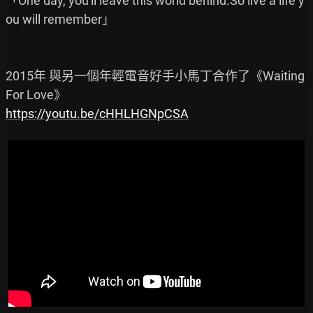
「One day, you'll leave this world behind.So live a life y
ou will remember」

2015年 與另一個年輕電音好手小馬丁合作了《Waiting 
https://youtu.be/cHHLHGNpCSA