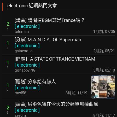
electronic 近期熱門文章
[請益] 請問這BGM算是Trance嗎？
2
[
electronic
]
4
teleman
1月前
,
07/05
[分享] M.A.N.D.Y - Oh Superman
1
[
electronic
]
1
gaiaesque
2月前
,
05/21
[問題］A STATE OF TRANCE VIETNAM
1
[
electronic
]
1
qqhappyPIG
5月前
,
02/10
[贈送] 分享給有緣人
1
[
electronic
]
2
mwl58
8月前
,
11/19
[請益] 眉飛色舞在今天的分類算哪種曲風
2
[
electronic
]
9
zzedm
8月前
,
11/17