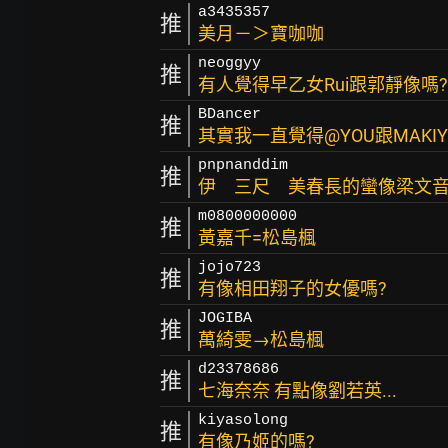
a3435357
推
美月－＞寶咖咖
neoggyy
推
有人覺得早乙女Rui跟郭靜像嗎?
BDancer
推
其實我一直覺得@YOU跟MAKIYO
pnpnanddim
推
伊 三尺 美春長的蠻像梁文音的.
m0800000000
推
黃嘉千=松島楓
jojo723
推
有像相田翔子的女優嗎?
JOGIBA
推
萬綺雯→松島楓
d23378686
推
七海奈奈 有點像劉若英...
kiyasolong
推
有像乃姬的嗎?