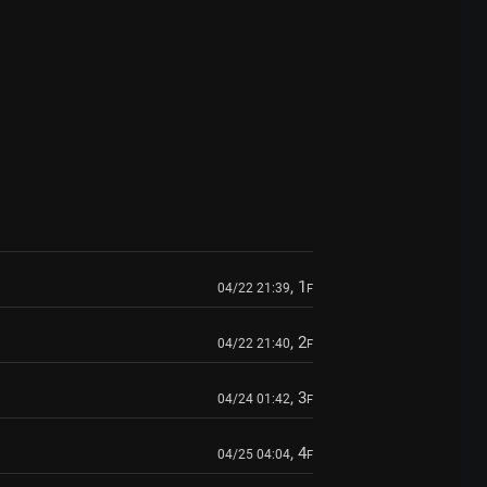
, 1
04/22 21:39
F
, 2
04/22 21:40
F
, 3
04/24 01:42
F
, 4
04/25 04:04
F