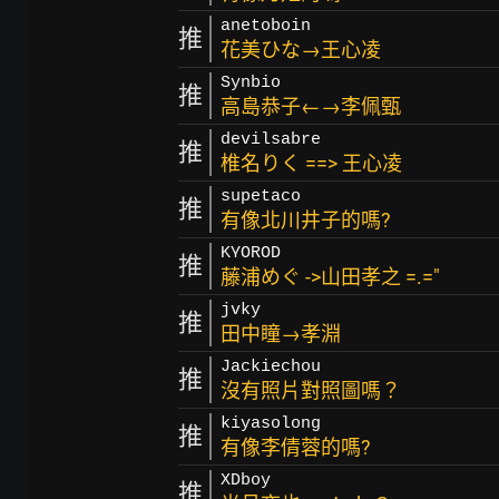
anetoboin
推
花美ひな→王心凌
Synbio
推
高島恭子←→李佩甄
devilsabre
推
椎名りく ==> 王心凌
supetaco
推
有像北川井子的嗎?
KYOROD
推
藤浦めぐ ->山田孝之 =.="
jvky
推
田中瞳→孝淵
Jackiechou
推
沒有照片對照圖嗎？
kiyasolong
推
有像李倩蓉的嗎?
XDboy
推