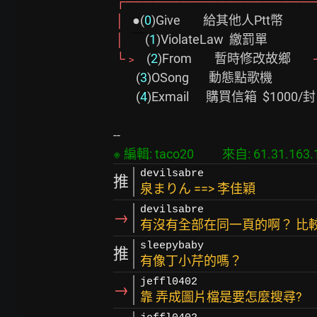
┌────────────────────
│   
●(
0
)Give        給其他人Ptt幣

│   
￣
(
1
)ViolateLaw  繳罰單

└﹥   
(
2
)From        暫時修改故鄉        
        (
3
)OSong       動態點歌機          
        (
4
)Exmail      購買信箱  $1000/封

devilsabre
推
泉まりん ==> 李佳穎
devilsabre
→
有沒有全部在同一頁的啊？ 比
sleepybaby
推
有像丁小芹的嗎？
jeffl0402
→
靠 弄成圖片檔是要怎麼搜尋?