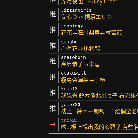
光月夜也--->Judy Greer
JizzInGirls
推
安心亞 -> 桐原エリカ
ssnpiggy
推
花花→石川梨華←林葦茹
yangbri
推
心有花=>迅猛龍
anetoboin
推
高島恭子→李嘉
otakuwill
推
霧島奈津美→小楨
koka13
推
我覺得 鈴木像北川景子 看完抹
jojo723
推
樓上...鈴木一朗嗎= =" 給個全名
taco20
→
唉...樓上說出我的心聲了 有些名