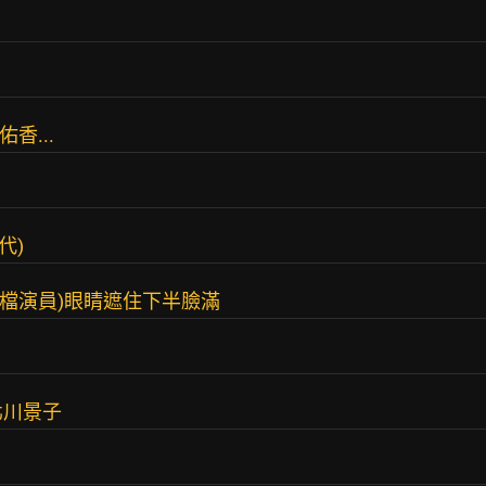
香...
代)
點檔演員)眼睛遮住下半臉滿
北川景子