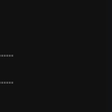
=====

=====
