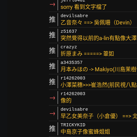
jeffl0402
→
sorry 看到文字檔了
devilsabre
推
乙音奈々 ==> 吳佩珊（Devin）
z51637
推
突然覺得以前的a-lin有點像大澤佑
crazyz
推
折原まみ =====> 葦如
a3435357
推
月本みほの -> Makiyo(川島茉樹
r14262003
推
小澤菜穗>>>崔浩然(前民視八
r14262003
→
像的
devilsabre
→
早乙女美奈子（小倉優） ==> 
TRICKYKID
推
中島京子像蜜蜂姐姐