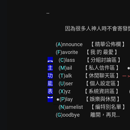
--

                因為很多人神人時不會寄發獎勵金，所以用了這張表。

        (
A
)nnounce     【 精華公佈欄 】

        (
F
)avorite     【 我 的 最愛 】

︻
     (
C
)lass        【 分組討論區 】

主
     (
M
)ail         【 私人信件區 】     ●
功
     (
T
)alk         【 休閒聊天區 】 
─
能
     (
U
)ser         【 個人設定區 】       
表
     (
X
)yz          【 系統資訊區 】       
︼
   ●(
P
)lay         【 娛樂與休閒 】                
￣
(
N
)amelist     【 編特別名單 】              
        (
G
)oodbye         離開，再見…                  