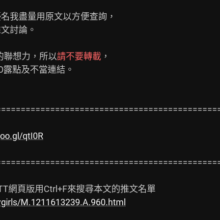
s板友們的聯想力，所以
請不要轉載
，

=============================================
goo.gl/qtI0R
=============================================
vgirls/M.1211613239.A.960.html