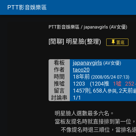
PTT
影音娛樂區
PTT影音娛樂區
/
japanavgirls (AV女優)
[閒聊] 明星臉(整理)
置底
看板
japanavgirls
(AV女優)
作者
taco20
時間
18年前
(2008/05/24 07:13)
推噓
1203
(
1204
推
1
噓
252
留言
1457則, 658人
, 2天前
參與
討論串
1/1
     明星臉人選數最多六名。

     當板友提名時就直接排到第一位，重複提名時也一樣排到第一位；

　　 不像提名時退三順位，當排名退