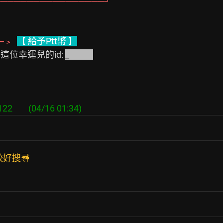
─────────────────┘
─﹥  
【 給予Ptt幣 】
      這位幸運兒的id: 
_            
較好搜尋