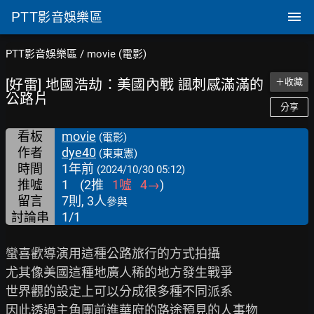
PTT
影音娛樂區
PTT影音娛樂區
/
movie (電影)
[好雷] 地國浩劫：美國內戰 諷刺感滿滿的
＋收藏
公路片
分享
看板
movie
(電影)
作者
dye40
(東東憲)
時間
1年前
(2024/10/30 05:12)
推噓
1
(
2
推
1
噓
4
→
)
留言
7則, 3人
參與
討論串
1/1
蠻喜歡導演用這種公路旅行的方式拍攝

尤其像美國這種地廣人稀的地方發生戰爭

世界觀的設定上可以分成很多種不同派系

因此透過主角團前進華府的路途預見的人事物
