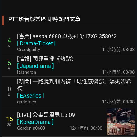
PTT影音娛樂區 即時熱門文章
[售票] aespa 6880 單張+10/17XG 3580*2
4
[
Drama-Ticket
]
5
Greedguilty
11小時前
,
08/08
[情報] 國興重播《熱點》
5
[
Japandrama
]
9
laisharon
11小時前
,
08/08
[新聞] 一路脫到剩內褲「最性感臀部」湯姆姆希
德
0
[
EAseries
]
8
godofsex
11小時前
,
08/08
[LIVE] 公寓黑風暴 Ep.09
15
[
KoreaDrama
]
20
Gardenia0603
12小時前
,
08/08