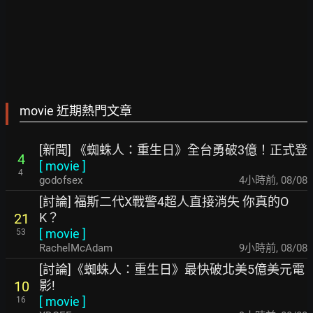
movie 近期熱門文章
[新聞] 《蜘蛛人：重生日》全台勇破3億！正式登
4
[
movie
]
4
godofsex
4小時前
,
08/08
[討論] 福斯二代X戰警4超人直接消失 你真的O
K？
21
[
movie
]
53
RachelMcAdam
9小時前
,
08/08
[討論]《蜘蛛人：重生日》最快破北美5億美元電
影!
10
[
movie
]
16