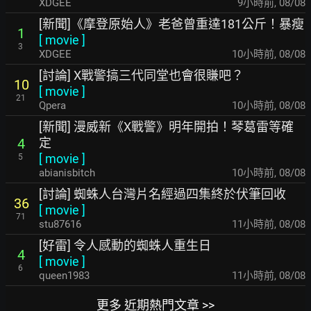
XDGEE
9小時前
,
08/08
[新聞]《摩登原始人》老爸曾重達181公斤！暴瘦
1
[
movie
]
3
XDGEE
10小時前
,
08/08
[討論] X戰警搞三代同堂也會很賺吧？
10
[
movie
]
21
Qpera
10小時前
,
08/08
[新聞] 漫威新《X戰警》明年開拍！琴葛雷等確
定
4
[
movie
]
5
abianisbitch
10小時前
,
08/08
[討論] 蜘蛛人台灣片名經過四集終於伏筆回收
36
[
movie
]
71
stu87616
11小時前
,
08/08
[好雷] 令人感動的蜘蛛人重生日
4
[
movie
]
6
queen1983
11小時前
,
08/08
更多 近期熱門文章 >>