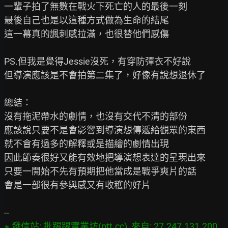
一輩子拍了無數在戰火下死亡的人的最後一刻

最後自己也是以這種方式做為生命的結尾

這一幕真的諷刺感拉滿，也很替他們感傷

PS.但我是覺得Jessie沒死，有穿防彈衣不好說

但導演應該是不會拍第二集了，好像有說想退休了

總結：

沒有拖泥帶水的劇情，也沒有交代不清的部份

應該說只要不是會影響到導演想傳遞給觀眾的東西

就不會有過多的解釋或是描繪的劇情出現

因此節奏很好又能有效地把導演想表達的呈現出來

只要一開始不先有預期把他當成是戰爭爽片的話

會是一部很有參與感又有收穫的好片

※ 發信站: 批踢踢實業坊(ptt.cc), 來自: 27.247.131.200 