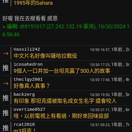
1995年的Sahara
※ 編輯: dt9151017 (27.242.132.19 臺灣), 10/30/2024 1
1年前
, 2
Vassili242
10/30 16:57,
F
→
中文片名好像叫薩哈拉戰役
1年前
, 3
icosahedron
10/30 17:25,
F
推
9個人一口井加一台坦克贏了500人的故事
1年前
, 4
theclgy2001
10/30 17:40,
F
→
好像真人真事？
1年前
, 5
backzerg
10/30 19:50,
F
推
有印象 那坦克還被取名成女生名字 還會咬人
1年前
, 6
overtime0527
10/30 21:11,
F
推
哇，以前電視上有看過，剛好來回味這部
1年前
, 7
rcat2010
10/31 09:23,
F
推
m3坦克！