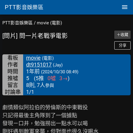
PTT
影音娛樂區
PTT影音娛樂區
/
movie (電影)
[問片] 問一片老戰爭電影
＋收藏
分享
看板
movie
(電影)
作者
dt9151017
(Jay)
時間
1年前
(2024/10/30 08:49)
推噓
5
(
5
推
0
噓
3
→
)
留言
8則, 7人
參與
討論串
1/1
劇情類似阿拉伯的勞倫斯的中東戰役

只記得最後主角隊到了一個據點

發現ㄧ口井，勉強撈出一點水可以喝

剛好遇到敵軍來襲，但對面也很久沒喝水
