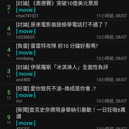
[討論] 《奧德賽》突破10億美元票房
2
[
movie
]
7
chyx741021
11小時前
,
08/07
[討論] 原來電影偷錄檢舉電話打不通了？
4
[
movie
]
10
h2030625
12小時前
,
08/07
[負雷] 雷霆特攻隊 前10 分鐘好看嗎?
4
[
movie
]
6
rronbang
12小時前
,
08/07
[討論] 伊萊羅斯「冰淇淋人」全面性負評
3
[
movie
]
11
arsl400
13小時前
,
08/07
[好雷] 愛你致死不渝--換成是你會..?
5
[
movie
]
12
ilsr
13小時前
,
08/07
[新聞]查克史奈德現身華納引暴動！一日狂吸6萬
讚
9
[
movie
]
19