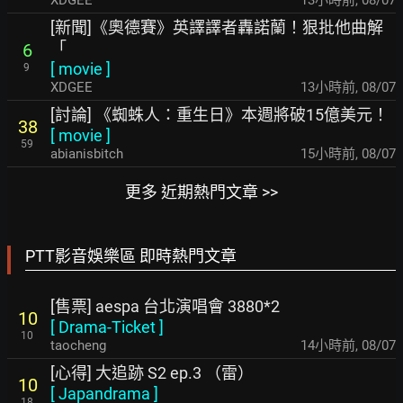
XDGEE
13小時前
,
08/07
[新聞]《奧德賽》英譯譯者轟諾蘭！狠批他曲解
「
6
[
movie
]
9
XDGEE
13小時前
,
08/07
[討論] 《蜘蛛人：重生日》本週將破15億美元！
38
[
movie
]
59
abianisbitch
15小時前
,
08/07
更多 近期熱門文章 >>
PTT影音娛樂區 即時熱門文章
[售票] aespa 台北演唱會 3880*2
10
[
Drama-Ticket
]
10
taocheng
14小時前
,
08/07
[心得] 大追跡 S2 ep.3 （雷）
10
[
Japandrama
]
18