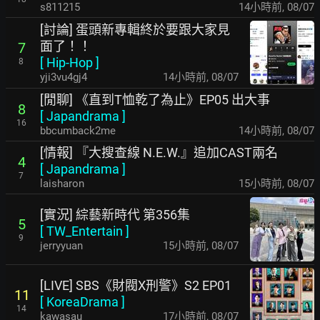
s811215
14小時前
,
08/07
[討論] 蛋頭新專輯終於要跟大家見
面了！！
7
[
Hip-Hop
]
8
yji3vu4gj4
14小時前
,
08/07
[閒聊] 《直到T恤乾了為止》EP05 出大事
8
[
Japandrama
]
16
bbcumback2me
14小時前
,
08/07
[情報] 『大搜查線 N.E.W.』追加CAST兩名
4
[
Japandrama
]
7
laisharon
15小時前
,
08/07
[實況] 綜藝新時代 第356集
5
[
TW_Entertain
]
9
jerryyuan
15小時前
,
08/07
[LIVE] SBS《財閥X刑警》S2 EP01
11
[
KoreaDrama
]
14
kawasau
17小時前
,
08/07