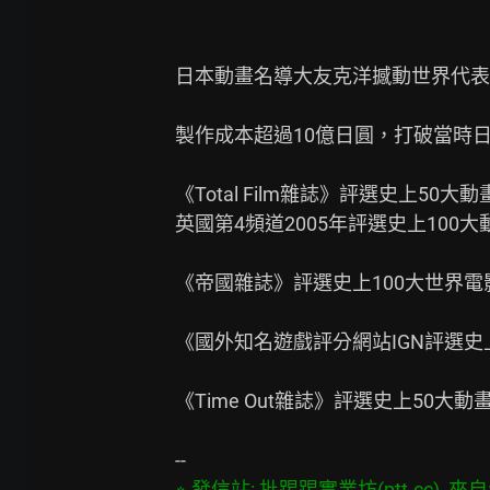
日本動畫名導大友克洋撼動世界代表
製作成本超過10億日圓，打破當時日
《Total Film雜誌》評選史上50大
英國第4頻道2005年評選史上100大動
《帝國雜誌》評選史上100大世界電影
《國外知名遊戲評分網站IGN評選史上
《Time Out雜誌》評選史上50大動畫
※ 發信站: 批踢踢實業坊(ptt.cc), 來自: 1