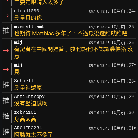
主要是眼睛大太多了
10月前
, 24
cloud1030
09/16 13:10,
F
→
髮量真的像
10月前
, 25
mysmalllamb
09/16 13:34,
F
推
也期待 Matthias 多年了，不過最後選誰就誰吧
10月前
, 26
mij
09/16 13:45,
F
→
有記者在中國問過普丁啦 他說他不認識裘德洛 沒
意
10月前
, 27
mij
09/16 13:45,
F
→
見
10月前
, 28
Schnell
09/16 13:48,
F
推
髮量神還原
10月前
, 29
AntiEntropy
09/16 14:39,
F
推
沒有壓迫感啊
10月前
, 30
zebra101
09/16 15:24,
F
推
身高太高
10月前
, 31
ARCHER2234
09/16 15:43,
F
推
阿臉就太不像了