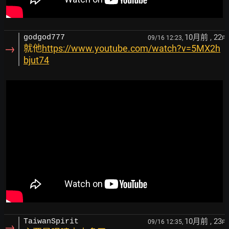
10月前
, 22
godgod777
09/16 12:23,
F
→
就他
https://www.youtube.com/watch?v=5MX2h
bjut74
10月前
, 23
TaiwanSpirit
09/16 12:35,
F
→