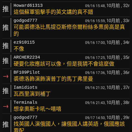
10月前
, 32
Howard61313
09/16 15:48,
F
推
這個蘇軍狙擊手的英文講的真不錯
10月前
, 33
godgod777
09/16 15:59,
F
推
可能裘德洛比馬提亞斯修奈爾粉絲多票房高是真
的
10月前
, 34
ez910115
09/16 17:00,
F
推
不像
10月前
, 35
ARCHER2234
09/16 17:25,
F
推
硬要化妝應該可以像，但是我猜不會這麼做
10月前
, 36
BF109Pilot
09/16 17:36,
F
→
裘德洛飾演飾演普丁的馬丁弗里曼
10月前
, 37
Iamidiots
09/16 21:32,
F
推
瓦西里演到補丁
10月前
, 38
Terminals
09/16 21:43,
F
→
想拿奧斯卡吼～嘻嘻
10月前
, 39
godgod777
09/17 14:50,
F
推
找英國人演俄國人，讓俄國人講英語，俄國應該
要配