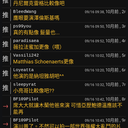
推
丹尼爾克雷格比較像吧
10月前
, 2
BleedWang
09/16 09:38,
F
推
膺眼要演澤倫斯基嗎
10月前
, 3
ps99you
09/16 09:50,
F
推
真的有點像 髮量也...
10月前
, 4
paradisaea
09/16 09:52,
F
推
薇拉法蜜加更像（喂）
10月前
, 5
Vassili242
09/16 10:02,
F
推
Matthias Schoenaerts更像
10月前
, 6
Loyeatta
09/16 10:20,
F
推
他演的是納坦雅胡吧^^
10月前
, 7
sleepyrat
09/16 10:32,
F
推
小亮哥比較像吧??
10月前
, 8
BF109Pilot
09/16 10:42,
F
→
席大大就讓木蘭他爸來演 可惜亞歷鮑德溫應該不
能再
10月前
, 9
BF109Pilot
09/16 10:43,
F
→
演川普了。不然可以拍一部世界強權大亂鬥的片