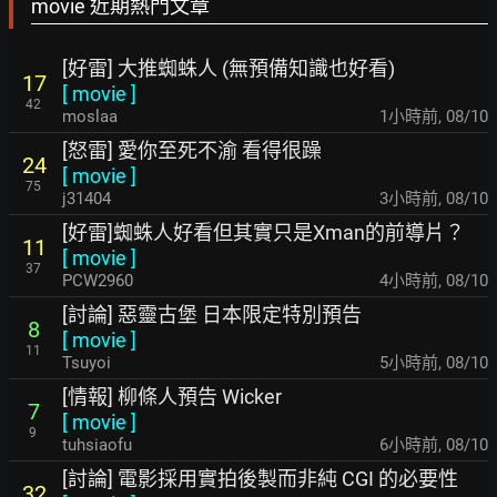
movie 近期熱門文章
[好雷] 大推蜘蛛人 (無預備知識也好看)
17
[
movie
]
42
moslaa
1小時前
,
08/10
[怒雷] 愛你至死不渝 看得很躁
24
[
movie
]
75
j31404
3小時前
,
08/10
[好雷]蜘蛛人好看但其實只是Xman的前導片？
11
[
movie
]
37
PCW2960
4小時前
,
08/10
[討論] 惡靈古堡 日本限定特別預告
8
[
movie
]
11
Tsuyoi
5小時前
,
08/10
[情報] 柳條人預告 Wicker
7
[
movie
]
9
tuhsiaofu
6小時前
,
08/10
[討論] 電影採用實拍後製而非純 CGI 的必要性
32