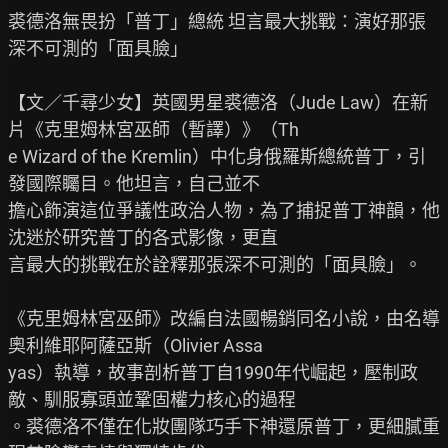
裘德洛無畏扮「普丁」總統 坦言最大挑戰：演好那張
深不可測的「面具臉」

【文／千尋少女】英國男星裘德洛（Jude Law）在新
片《克里姆林宮巫師（暫譯）》（Th

e Wizard of the Kremlin）中化身俄羅斯總統普丁，引
發國際矚目。他坦言，自己並不

擔心飾演這位爭議性政治人物，為了捕捉普丁神韻，他
沈迷於研究普丁的各式影像，更直

言最大的挑戰在於詮釋那張深不可測的「面具臉」。

《克里姆林宮巫師》改編自法國暢銷同名小說，由名導
奧利維耶阿薩亞斯（Olivier Assa

yas）執導，故事剖析普丁自1990年代崛起，壓制政
敵、馴服寡頭並鞏固權力核心的過程

。裘德洛不僅在化妝團隊巧手下神還原普丁，更細膩重