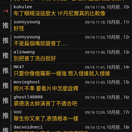
10月前
, 10
kukulee
09/16 11:06,
F
→
布丁眼睛沒這麼大 1F丹尼爾真的比較像
10月前
, 11
sunnyyoung
09/16 11:18,
F
推
好怪
10月前
, 12
sunnyyoung
09/16 11:24,
F
推
不是扁個嘴就變普丁....
10月前
, 13
alinwang
09/16 11:40,
F
推
別把普丁洗白就好
10月前
, 14
MK47
09/16 11:41,
F
推
只要你像俄羅斯一樣強 想入侵誰就入侵誰
10月前
, 15
movieghost
09/16 11:43,
F
推
照片不準 要看片中怎麼詮釋
10月前
, 16
ghostl40809
09/16 11:48,
F
推
裘德洛太帥演普丁不適合吧
10月前
, 17
VoV
09/16 12:09,
F
推
華生你又來了,表情根本一樣
10月前
, 18
dacvoidneci
09/16 12:14,
F
推