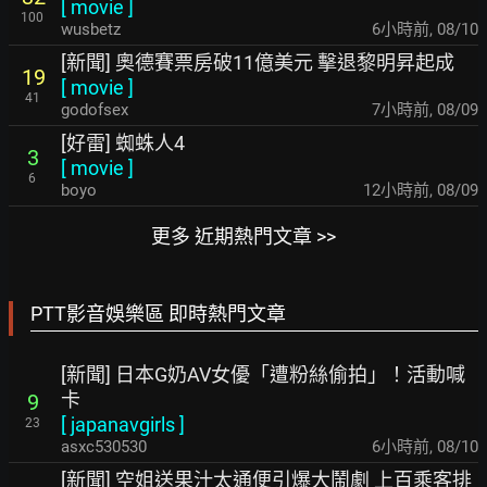
[
movie
]
100
wusbetz
6小時前
,
08/10
[新聞] 奧德賽票房破11億美元 擊退黎明昇起成
19
[
movie
]
41
godofsex
7小時前
,
08/09
[好雷] 蜘蛛人4
3
[
movie
]
6
boyo
12小時前
,
08/09
更多 近期熱門文章 >>
PTT影音娛樂區 即時熱門文章
[新聞] 日本G奶AV女優「遭粉絲偷拍」！活動喊
卡
9
[
japanavgirls
]
23
asxc530530
6小時前
,
08/10
[新聞] 空姐送果汁太通便引爆大鬧劇 上百乘客排