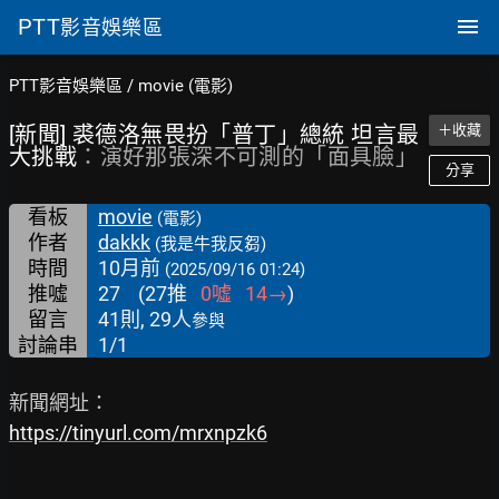
PTT
影音娛樂區
PTT影音娛樂區
/
movie (電影)
[新聞] 裘德洛無畏扮「普丁」總統 坦言最
＋收藏
大挑戰
：演好那張深不可測的「面具臉」
分享
看板
movie
(電影)
作者
dakkk
(我是牛我反芻)
時間
10月前
(2025/09/16 01:24)
推噓
27
(
27
推
0
噓
14
→
)
留言
41則, 29人
參與
討論串
1/1
https://tinyurl.com/mrxnpzk6