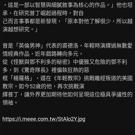
，這是一部以智慧與細膩敘事為核心的作品。」他也坦
承，在研究普丁崛起過程時，對自

己而言事事都是新發現，「原本對他了解很少，所以越
演越想研究。」

曾是「英倫男神」代表的裘德洛，年輕時演繹過無數愛
情經典作品，近年戲路轉向多元，

從《怪獸與鄧不利多的秘密》中優雅又危險的鄧不利
多，到《驚奇隊長》裡偏執狂熱的惡

棍「楊羅格」，還在《年輕教宗》挑戰離經叛道的美國
教宗。如今52歲的他，再次挑戰演

繹普丁，讓外界更加期待他如何呈現這位極具爭議性的
領袖。

https://i.meee.com.tw/StAlo2Y.jpg