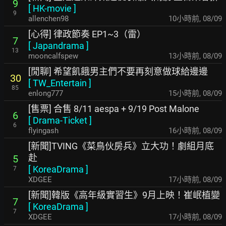
9
[
HK-movie
]
9
allenchen98
10小時前
,
08/09
[心得] 律政節奏 EP1~3（雷）
7
[
Japandrama
]
13
mooncalfspew
13小時前
,
08/09
[閒聊] 希望飢餓男主們不要再刻意做球給邊邊
30
[
TW_Entertain
]
85
enlong777
15小時前
,
08/09
[售票] 合售 8/11 aespa + 9/19 Post Malone
6
[
Drama-Ticket
]
6
flyingash
16小時前
,
08/09
[新聞]TVING《菜鳥伙房兵》立大功！劇組月底
赴
5
[
KoreaDrama
]
7
XDGEE
17小時前
,
08/09
[新聞]韓版《高年級實習生》9月上映！崔岷植變
7
[
KoreaDrama
]
7
XDGEE
17小時前
,
08/09