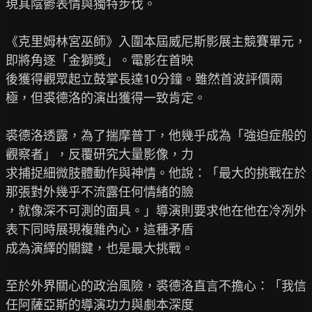
現其陰鬱表情與獨特步伐。

《克里姆林宮巫師》入圍本屆威尼斯影展主競賽單元，
即將角逐「金獅獎」。電影在首映

後獲得觀眾起立鼓掌長達10分鐘。雖然首波評價兩
極，但裘德洛的演出獲得一致肯定。

裘德洛透露，為了揣摩普丁，他幾乎成為「強迫症般的
觀察者」，反覆研究大量影像，力

求捕捉細微肢體動作與神情。他說：「最大的挑戰在於
那張對外幾乎不流露任何情緒的臉

，就像深不可測的面具。」導演則要求他在他在冷冽外
表下同時展現複雜內心，這種矛盾

成為演繹的關鍵，也是最大挑戰。

至於外界關心的政治風險，裘德洛直言不擔心：「我信
任阿薩亞斯的導演功力與劇本深度
