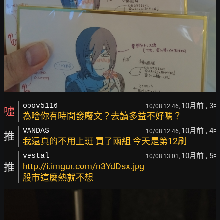
10月前
, 3
obov5116
10/08 12:46,
F
噓
為啥你有時間發廢文？去讀多益不好嗎？
10月前
, 4
VANDAS
10/08 12:46,
F
推
我還真的不用上班 買了兩組 今天是第12刷
10月前
, 5
vestal
10/08 13:01,
F
推
http://i.imgur.com/n3YdDsx.jpg
股市這麼熱就不想