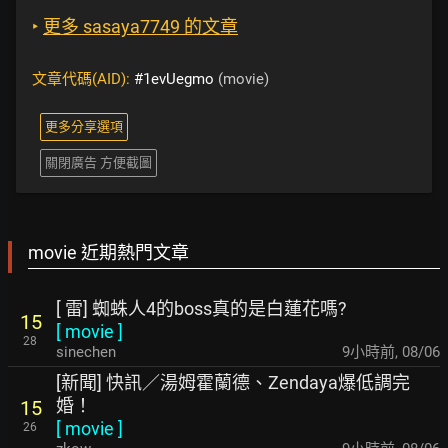
‣
更多 sasaya7749 的文章
文章代碼(AID):
#1evUegmo
(movie)
更多分享選項
關閉廣告 方便截圖
movie 近期熱門文章
[ 雷] 蜘蛛人4的boss真的是白蓮花嗎?
15
[
movie
]
28
sinechen
9小時前
,
08/06
[新聞] 快訊／湯姆霍蘭德、Zendaya爆低調完
婚！
15
[
movie
]
26