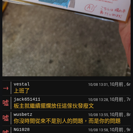
10月前
, 6
vestal
10/08 13:01,
F
→
上班了
10月前
, 7
jack651411
10/08 13:28,
F
噓
板主就繼續擺爛放任這傢伙發廢文
10月前
, 8
wusbetz
10/08 13:55,
F
噓
你沒時間從來不是別人的問題，而是你的問題
10月前
, 9
NG1028
10/08 13:58,
F