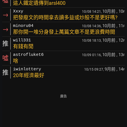
噓
這人鐵定遺傳到arsl400
10月前
, 10
Xxxy
10/08 14:21,
F
→
把發廢文的時間拿去讀多益或炒股不是更好嗎?
10月前
, 11
minoru04
10/08 14:36,
F
→
那你開一堆分身發上萬篇文章不是更浪費時間
10月前
, 12
will331
10/08 18:13,
F
推
有錢有閒
10月前
, 13
astrofluket6
10/09 01:16,
F
噓
啥
9月前
, 14
iwinlottery
10/15 09:27,
F
推
20年經濟最好
廣告