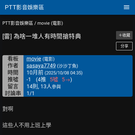
PTT
影音娛樂區
PTT影音娛樂區
/
movie (電影)
[雷] 為啥一堆人有時間搶特典
＋收藏
分享
看板
movie
(電影)
作者
sasaya7749
(沙沙丁魚)
時間
10月前
(2025/10/08 04:35)
推噓
-1
(
4
推
5
噓
5
→
)
留言
14則, 13人
參與
討論串
1/1
對啊

這些人不用上班上學
