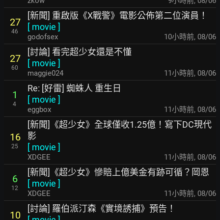
zkow
9小時前
,
08/06
[新聞] 重啟版《X戰警》電影公佈第二位演員！
27
[
movie
]
46
godofsex
10小時前
,
08/06
[討論] 看完超少女還是不懂
27
[
movie
]
60
maggie024
11小時前
,
08/06
Re: [好雷] 蜘蛛人 重生日
1
[
movie
]
4
eggbox
11小時前
,
08/06
[新聞]《超少女》全球僅收1.25億！寫下DC現代
影
16
[
movie
]
25
XDGEE
11小時前
,
08/06
[新聞]《超少女》慘賠上億美金有跡可循？岡恩
6
[
movie
]
12
XDGEE
11小時前
,
08/06
[討論] 羅伯派汀森《實境誘捕》預告！
10
[
movie
]