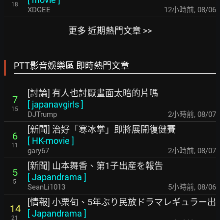
18
XDGEE
12小時前
,
08/06
更多 近期熱門文章 >>
PTT影音娛樂區 即時熱門文章
[討論] 有人也討厭畫面太暗的片嗎
7
[
japanavgirls
]
15
DJTrump
2小時前
,
08/07
[新聞] 治好「寒冰掌」即將展開復健賽
6
[
HK-movie
]
11
gary67
2小時前
,
08/07
[新聞] 山本舞香、第1子出産を報告
5
[
Japandrama
]
5
SeanLi1013
5小時前
,
08/06
[情報] 小栗旬、5年ぶり民放ドラマレギュラー出
14
[
Japandrama
]
21