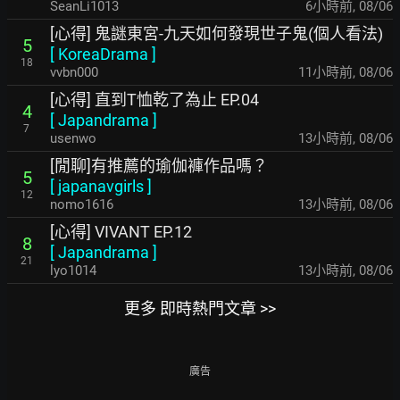
SeanLi1013
6小時前
,
08/06
[心得] 鬼謎東宮-九天如何發現世子鬼(個人看法)
5
[
KoreaDrama
]
18
vvbn000
11小時前
,
08/06
[心得] 直到T恤乾了為止 EP.04
4
[
Japandrama
]
7
usenwo
13小時前
,
08/06
[閒聊]有推薦的瑜伽褲作品嗎？
5
[
japanavgirls
]
12
nomo1616
13小時前
,
08/06
[心得] VIVANT EP.12
8
[
Japandrama
]
21
lyo1014
13小時前
,
08/06
更多 即時熱門文章 >>
廣告