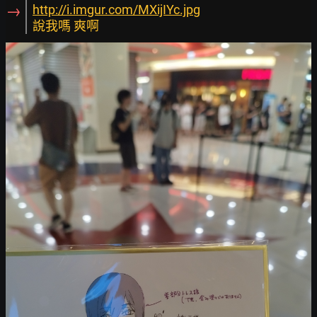
→
http://i.imgur.com/MXijIYc.jpg
說我嗎 爽啊