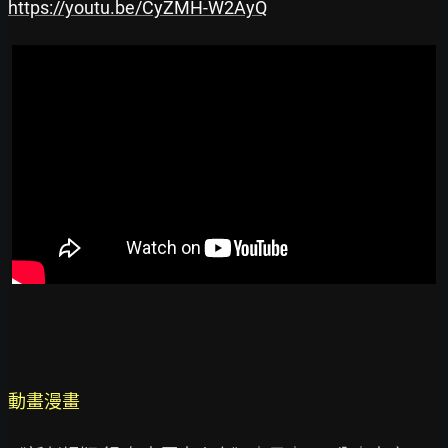
https://youtu.be/CyZMH-W2AyQ
動畫漫畫