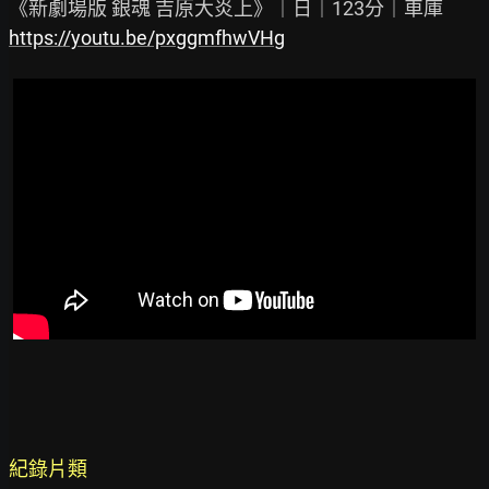
https://youtu.be/pxggmfhwVHg
紀錄片類