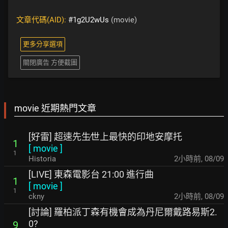
文章代碼(AID):
#1g2U2wUs
(movie)
更多分享選項
關閉廣告 方便截圖
movie 近期熱門文章
[好雷] 超速先生∕世上最快的印地安摩托
1
[
movie
]
1
Historia
2小時前
,
08/09
[LIVE] 東森電影台 21:00 進行曲
1
[
movie
]
1
ckny
2小時前
,
08/09
[討論] 羅柏派丁森有機會成為丹尼爾戴路易斯2.
0?
9