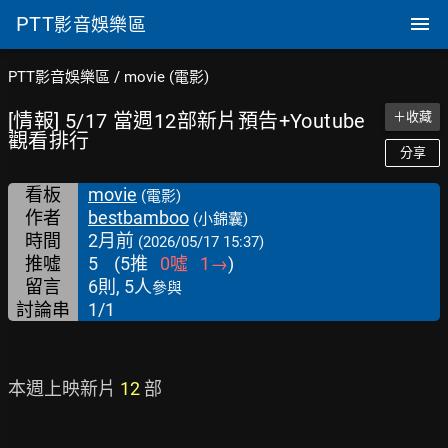
PTT
影音娛樂區
PTT影音娛樂區
/
movie (電影)
[情報] 5/17 當週12部新片預告+Youtube
＋收藏
觀看排行
分享
看板
movie
(電影)
作者
bestbamboo
(小錦囊)
時間
2月前
(2026/05/17 15:37)
推噓
5
(
5
推
0
噓
1
→
)
留言
6則, 5人
參與
討論串
1/1
本週上映新片 
12 
部
