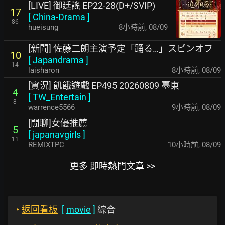
[LIVE] 御廷謠 EP22-28(D+/SVIP)
17
[
China-Drama
]
86
hueisung
8小時前
,
08/09
[新聞] 佐藤二朗主演予定「踊る…」スピンオフ
10
[
Japandrama
]
14
laisharon
8小時前
,
08/09
[實況] 飢餓遊戲 EP495 20260809 臺東
4
[
TW_Entertain
]
8
warrence5566
9小時前
,
08/09
[閒聊]女優推薦
5
[
japanavgirls
]
11
REMIXTPC
10小時前
,
08/09
更多 即時熱門文章 >>
‣
返回看板
[
movie
]
綜合