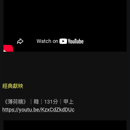
經典獻映
https://youtu.be/KzxCdZkdDUc