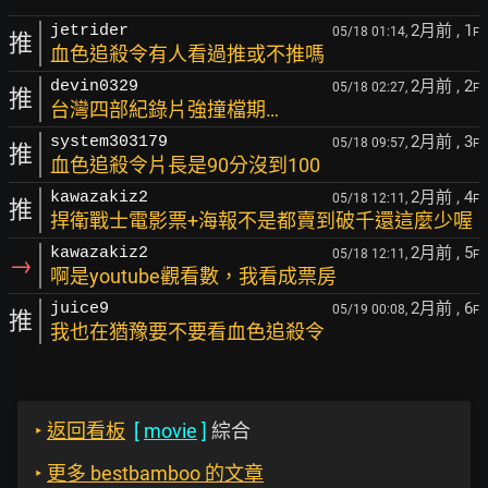
2月前
, 1
jetrider
05/18 01:14,
F
推
血色追殺令有人看過推或不推嗎
2月前
, 2
devin0329
05/18 02:27,
F
推
台灣四部紀錄片強撞檔期…
2月前
, 3
system303179
05/18 09:57,
F
推
血色追殺令片長是90分沒到100
2月前
, 4
kawazakiz2
05/18 12:11,
F
推
捍衛戰士電影票+海報不是都賣到破千還這麼少喔
2月前
, 5
kawazakiz2
05/18 12:11,
F
→
啊是youtube觀看數，我看成票房
2月前
, 6
juice9
05/19 00:08,
F
推
我也在猶豫要不要看血色追殺令
‣
返回看板
[
movie
]
綜合
‣
更多 bestbamboo 的文章