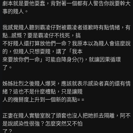
劇本就是要他耍蠢，背對著一個都有人警告你說要幹大
事的賤人。

我感覺賤人聽到霸凌仔對被霸凌者道歉時有點情緒，有
點…感慨？要是霸凌仔不找死，搞

不好賤人還打算放他們一命？我原本以為賤人會這麼說
的，但賤人只想耍賤，講了「我本

來要放你們一命」可能自降身分(?)，就讓因果循環
了。

姊姊壯烈之後賤人爆哭，應該就表示感染者真的還有情
緒？這也不是什麼槽點，只是讓賤

人的機掰度上升到一個新的高點= =

正妻在賤人實驗室脫了頭套也沒人把她抓去隔離，阿不
是說感染性很強？怎麼突然又不怕

了？
