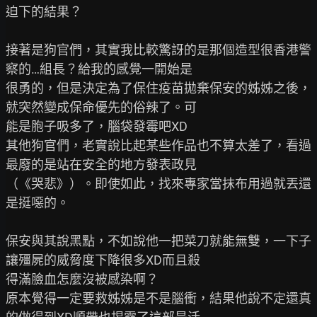
迫下的結果？

接著是狗官們，其實我比較驚訝的是那個造型很香港警
察的…組長？給我的感覺一開始是

很勇的，但是決定為了保住疫苗拋棄保安的姊姊之後，
就突然變成保命優先的俗辣了。可

能是胞子吸多了，腦袋發霉吧XD

其他狗官們，老實說比起某些作品也不算太差了，看過
最廢的是站在安全的地方發表政見

（《哭悲》）。即使如此，找來專家當抹布用過就丟還
是挺噁的。

保安與其說黑點，不如說他一把菜刀就能無雙，一下子
讓殭屍的威脅度下降很多XD而且殺

得滿臉血怎麼沒被感染啊？

原本覺得一定要救姊姊是不是腦衝，結果他說不定還真