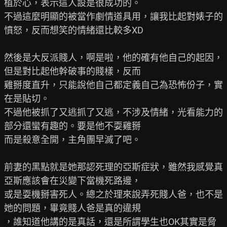
植於心，表示這人設是很成功的。

不過這麼明顯的被當作劇情道具用，讓我比起對婊子的
憤怒，反而想笑的情緒還比較多XD

然後是大反派賤人，啊是啦，他的確有他自己的起因，
但是對比起他幹破事的賤樣，反而

雞掰度直升，只能說他自己都定義自己為恐怖份子，實
在是貼切。

不過他被抓了又逃抓了又逃，不涉及情緒，光看能力的
部分還蠻有趣的。要是他不耍雞掰

而是殺意全開，主角團早滅了吧。

前妻的黑點就是她那認死理的亞斯症狀，雖然我感覺真
亞斯應該會在災變下當機死路邊，

或是耍機掰害死人。總之於理來說弄死賤人爸，也不是
她的問題，畢竟賤人爸是真的違規

，誰知道他講的是真話，還是所謂學生也OK其實是脅