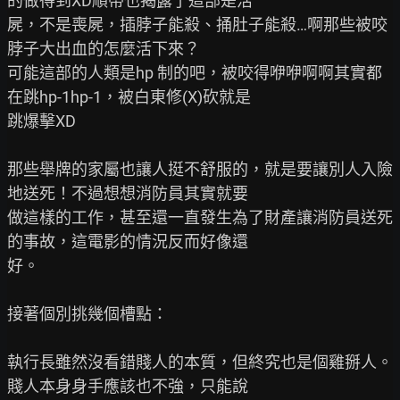
的做得到XD順帶也揭露了這部是活

屍，不是喪屍，插脖子能殺、捅肚子能殺…啊那些被咬
脖子大出血的怎麼活下來？

可能這部的人類是hp 制的吧，被咬得咿咿啊啊其實都
在跳hp-1hp-1，被白東修(X)砍就是

跳爆擊XD

那些舉牌的家屬也讓人挺不舒服的，就是要讓別人入險
地送死！不過想想消防員其實就要

做這樣的工作，甚至還一直發生為了財產讓消防員送死
的事故，這電影的情況反而好像還

好。

接著個別挑幾個槽點：

執行長雖然沒看錯賤人的本質，但終究也是個雞掰人。
賤人本身身手應該也不強，只能說
