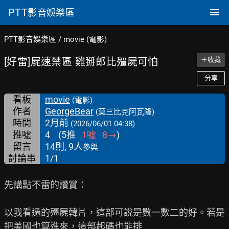
PTT
影音娛樂區
PTT影音娛樂區
/
movie (電影)
[好雷]屍速禁區 雞掰郎比殭屍可怕
＋收藏
分享
看板
movie
(電影)
作者
GeorgeBear
(莫三比克阿瓦隆)
時間
2月前
(2026/06/01 04:38)
推噓
4
(
5
推
1
噓
8
→
)
留言
14則, 9人
參與
討論串
1/1
先講點不雷的讚賞：

以我看過的殭屍韓片，這部可說是數一數二的好。若是
把美國也算進來，這部起碼也能排
