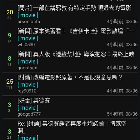
[問片] 一部在講邪教 有特定手勢 順過去的電影
20
[
movie
]
32
arsonlolita
4小時前
,
08/06
[新聞] 原本笑著看！《吉伊卡哇》電影散場「一
9
[
movie
]
14
whj0530
4小時前
,
08/06
[新聞] 真人版《邊緣禁地》導演抱怨：最終上映
8
[
movie
]
11
godofsex
4小時前
,
08/06
[討論] 改編電影照原著，不是很沒意思嗎？
25
[
movie
]
111
ray90910
4小時前
,
08/06
[好雷] 奧德賽
3
[
movie
]
3
godgod777
5小時前
,
08/06
Re: [討論] 奧德賽譯者再度重炮諾蘭「情感空
洞」
3
[
movie
]
21