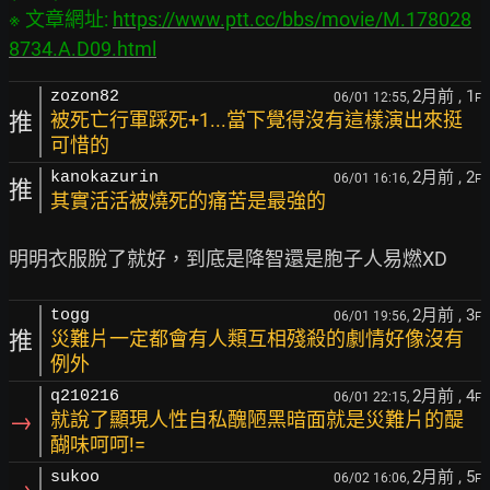
※ 文章網址: 
https://www.ptt.cc/bbs/movie/M.178028
8734.A.D09.html
2月前
, 1
zozon82
06/01 12:55,
F
推
被死亡行軍踩死+1...當下覺得沒有這樣演出來挺
可惜的
2月前
, 2
kanokazurin
06/01 16:16,
F
推
其實活活被燒死的痛苦是最強的
2月前
, 3
togg
06/01 19:56,
F
推
災難片一定都會有人類互相殘殺的劇情好像沒有
例外
2月前
, 4
q210216
06/01 22:15,
F
→
就說了顯現人性自私醜陋黑暗面就是災難片的醍
醐味呵呵!=
2月前
, 5
sukoo
06/02 16:06,
F
→