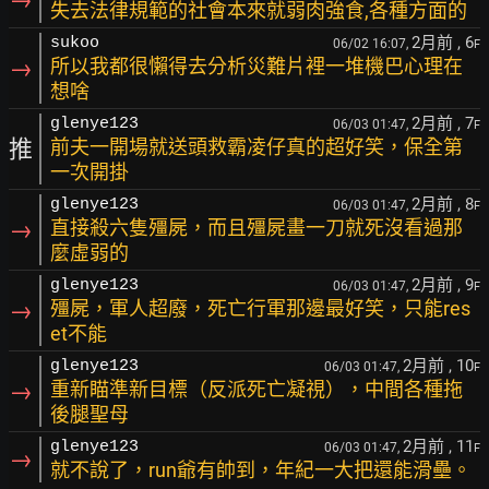
失去法律規範的社會本來就弱肉強食,各種方面的
2月前
, 6
sukoo
06/02 16:07,
F
→
所以我都很懶得去分析災難片裡一堆機巴心理在
想啥
2月前
, 7
glenye123
06/03 01:47,
F
推
前夫一開場就送頭救霸凌仔真的超好笑，保全第
一次開掛
2月前
, 8
glenye123
06/03 01:47,
F
→
直接殺六隻殭屍，而且殭屍畫一刀就死沒看過那
麼虛弱的
2月前
, 9
glenye123
06/03 01:47,
F
→
殭屍，軍人超廢，死亡行軍那邊最好笑，只能res
et不能
2月前
, 10
glenye123
06/03 01:47,
F
→
重新瞄準新目標（反派死亡凝視），中間各種拖
後腿聖母
2月前
, 11
glenye123
06/03 01:47,
F
→
就不說了，run爺有帥到，年紀一大把還能滑壘。