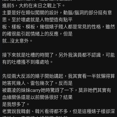
進前5，大約在末日之戰上下。

主要是好在類似闖關的設計，動腦/腦洞的部分挺有意
思。至於壞處就是人物塑造有點平

板、樣板、模板，幾個婊子賤人都是常見的性格，雖然
的確很能引起情緒上的反應，但是

就…沒太意外。

接下來就是吐槽的時間了，另外我演員都不認識，可能
有的吐槽搔不到癢處哈。

先從兩大反派的婊子開始講起，我其實看一半就懶得算
她害死幾人、雷包幾次了。反而是

被霸凌的妹妹carry她時驚訝了一下，莫非她們其實有
血緣關係還是以前關係很好？結果

是我想多了。

老實說我韓劇、韓片看得都不多，但是這種婊子樣卻深