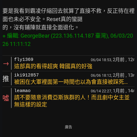
要是我看到霸凌仔縮回去就算了直接不救，反正待在裡
面也未必不安全。Reset真的蠻謎

※ 編輯: GeorgeBear (223.136.114.187 臺灣), 06/03/20
2月前
, 12
fly1369
06/04 18:53,
F
→
這部真的看得超爽 韓國真的好強
2月前
, 13
iki912857
06/06 18:12,
F
推
被困在大軍裡面第一時間也以為會直接被踩死…
1月前
, 14
leamao
06/14 22:27,
F
噓
請不要隨意消費亞斯族群的人！而且劇中女主並
無這樣的設定
廣告