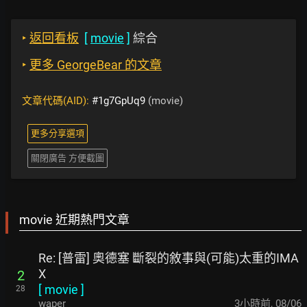
‣
返回看板
[
movie
]
綜合
‣
更多 GeorgeBear 的文章
文章代碼(AID):
#1g7GpUq9
(movie)
更多分享選項
關閉廣告 方便截圖
movie 近期熱門文章
Re: [普雷] 奧德塞 斷裂的敘事與(可能)太重的IMA
X
2
[
movie
]
28
waper
3小時前
,
08/06