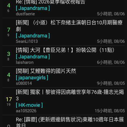
Re: [情報] 2026夏季檔收視報告
4
[
Japandrama
]
6
dustfaerie
5小時前
,
08/06
[新聞] （小道）松下奈緒主演朝日台10月期醫療
劇
7
[
Japandrama
]
9
SeanLi1013
5小時前
,
08/06
[情報] 大河【豊臣兄弟！】扮裝公開（11點）
3
[
Japandrama
]
8
laisharon
6小時前
,
08/06
[閒聊] 艾鯉難得的國片天然
4
[
japanavgirls
]
8
s080014
9小時前
,
08/05
[新聞] 獨家丨黎彼得因病離世享年76歲-鍾志光揭
3
17
[
HK-movie
]
19
aa1052026
15小時前
,
08/05
Re: [霹靂] (更新週邊銷售狀況)東離10週年日本展
首日
0