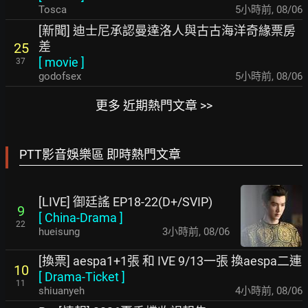
Tosca
5小時前
,
08/06
[新聞] 迪士尼承認曼達洛人與古古海洋奇緣票房
差
25
[
movie
]
37
godofsex
5小時前
,
08/06
更多 近期熱門文章 >>
PTT影音娛樂區 即時熱門文章
[LIVE] 御廷謠 EP18-22(D+/SVIP)
9
[
China-Drama
]
22
hueisung
3小時前
,
08/06
[換票] aespa1+1張 和 IVE 9/13一張 換aespa二連
10
[
Drama-Ticket
]
11
shiuanyeh
4小時前
,
08/06