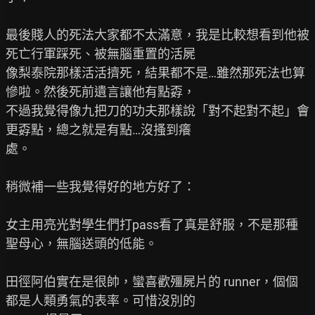
最後賤人的死法大家都不太滿意，我是比較想看到他被
死亡行軍踩死、被無腦重置的活屍

像梨泰院那樣活活擠死，結果都不是…雖然那死法也算
慘啦。然後死前遺言讓他有點孬，

不過我覺得像九把刀的功夫那樣說「對不起對不起」會
更孬點，總之就是有點…沒搔到癢

處。

稍微補一些我覺得好的地方好了：

女主用亮光對學生們打pass看了真是舒服，不是那種
聖母心，無腦送頭的低能。

田徑阿伯實在是很帥，蠻喜歡殭屍片的 runner，個個
都是人類勇氣的表率。可惜沒別的
