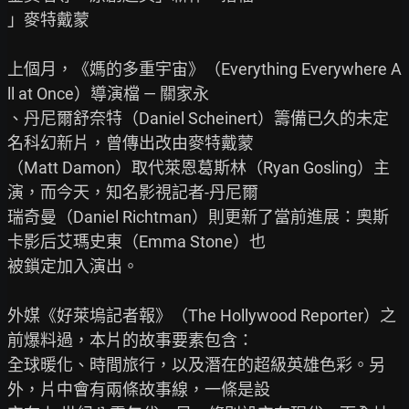
」麥特戴蒙

上個月，《媽的多重宇宙》（Everything Everywhere A
ll at Once）導演檔 — 關家永

、丹尼爾舒奈特（Daniel Scheinert）籌備已久的未定
名科幻新片，曾傳出改由麥特戴蒙

（Matt Damon）取代萊恩葛斯林（Ryan Gosling）主
演，而今天，知名影視記者-丹尼爾

瑞奇曼（Daniel Richtman）則更新了當前進展：奧斯
卡影后艾瑪史東（Emma Stone）也

被鎖定加入演出。

外媒《好萊塢記者報》（The Hollywood Reporter）之
前爆料過，本片的故事要素包含：

全球暖化、時間旅行，以及潛在的超級英雄色彩。另
外，片中會有兩條故事線，一條是設
