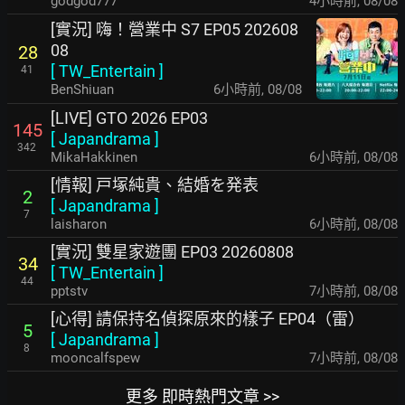
godgod777
4小時前
,
08/08
[實況] 嗨！營業中 S7 EP05 202608
08
28
[
TW_Entertain
]
41
BenShiuan
6小時前
,
08/08
[LIVE] GTO 2026 EP03
145
[
Japandrama
]
342
MikaHakkinen
6小時前
,
08/08
[情報] 戸塚純貴、結婚を発表
2
[
Japandrama
]
7
laisharon
6小時前
,
08/08
[實況] 雙星家遊團 EP03 20260808
34
[
TW_Entertain
]
44
pptstv
7小時前
,
08/08
[心得] 請保持名偵探原來的樣子 EP04（雷）
5
[
Japandrama
]
8
mooncalfspew
7小時前
,
08/08
更多 即時熱門文章 >>