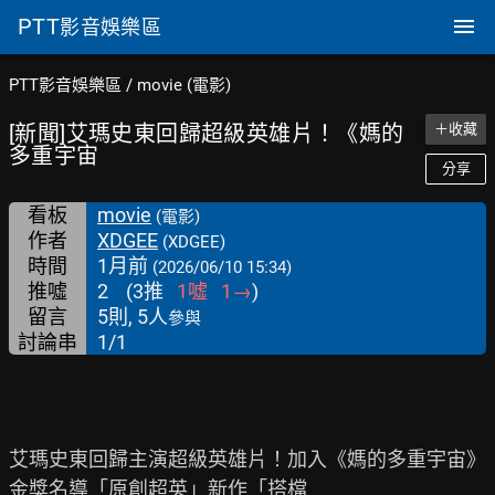
PTT
影音娛樂區
PTT影音娛樂區
/
movie (電影)
[新聞]艾瑪史東回歸超級英雄片！《媽的
＋收藏
多重宇宙
分享
看板
movie
(電影)
作者
XDGEE
(XDGEE)
時間
1月前
(2026/06/10 15:34)
推噓
2
(
3
推
1
噓
1
→
)
留言
5則, 5人
參與
討論串
1/1
艾瑪史東回歸主演超級英雄片！加入《媽的多重宇宙》
金獎名導「原創超英」新作「搭檔
