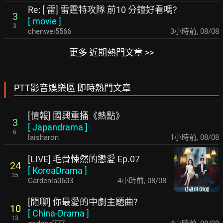
Re: [ 雷] 雷霆特攻隊 前10 分鐘好看嗎?
3
[
movie
]
3
chenwei5566
3小時前
,
08/08
更多 近期熱門文章 >>
PTT影音娛樂區 即時熱門文章
[情報] 國興重播《熱點》
3
[
Japandrama
]
6
laisharon
1小時前
,
08/08
[LIVE] 毛骨悚然的戀愛 Ep.07
24
[
KoreaDrama
]
35
Gardenia0603
4小時前
,
08/08
[閒聊] 你最愛的中劇主題曲?
10
[
China-Drama
]
13