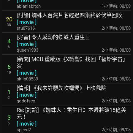
[
movie
]
abianisbitch
1小時前
,
08/08
[討論] 蜘蛛人台灣片名經過四集終於伏筆回收
20
[
movie
]
38
stu87616
2小時前
,
08/08
[好雷] 令人感動的蜘蛛人重生日
4
[
movie
]
6
queen1983
2小時前
,
08/08
[新聞] MCU 重啟版《X戰警》找回「福斯宇宙」
演
6
[
movie
]
10
akila08539
2小時前
,
08/08
[情報] 《我未許願先吹蠟燭》上映戲院
1
[
movie
]
2
godofsex
2小時前
,
08/08
Re: [討論] 《蜘蛛人：重生日》本週將破15億美
元！
3
[
movie
]
6
speed2
2小時前
,
08/08