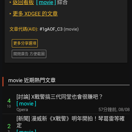
‣
返回看板
[
movie
]
綜合
‣
更多 XDGEE 的文章
文章代碼(AID):
#1gAOF_C3
(movie)
更多分享選項
關閉廣告 方便截圖
movie 近期熱門文章
[討論] X戰警搞三代同堂也會很賺吧？
4
[
movie
]
10
Qpera
57分鐘前
,
08/08
[新聞] 漫威新《X戰警》明年開拍！琴葛雷等確
定
2
3