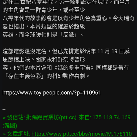
定在上 世紀八零年代，另一條則設定在現代，而全片
的主角會是一群青少年，或者至少

八零年代的故事線會是以青少年角色為重心。今天瑞奇
曼也指出，本片類型的確屬於超級

英雄，而全球暖化則是「反派」。

這部電影還沒定名，但已先排定於明年 11 月 19 日感
恩節檔上映。關家永和舒奈特曾形

容，他們的本片會和《媽的多重宇宙》同樣都是帶有
「存在主義色彩」的科幻動作喜劇。

https://www.toy-people.com/?p=110961
※ 發信站: 批踢踢實業坊(ptt.cc), 來自: 175.118.74.169 
(韓國)

※ 文章網址: 
https://www.ptt.cc/bbs/movie/M.178110