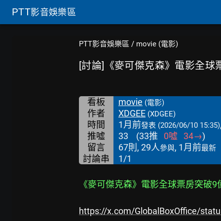
PTT
影音娛樂區
PTT影音娛樂區
/
movie (電影)
[討論]《麥可傑克森》電影全球
看板
movie
(電影)
作者
XDGEE
(XDGEE)
時間
1月前
發表
(2026/06/10 15:35)
推噓
33
(
33
推
0
噓
34
→
)
留言
67則, 29人
, 1月前
參與
最新
討論串
1/1
《麥可傑克森》電影全球票房突破9
https://x.com/GlobalBoxOffice/st