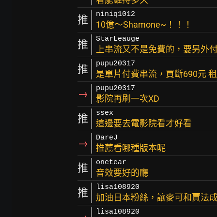
niniq1012
推
10億～Shamone~！！！
StarLeauge
推
上串流又不是免費的，要另外
pupu20317
推
是單片付費串流，買斷690元 
pupu20317
→
影院再刷一次XD
ssex
推
這邊要去電影院看才好看
DareJ
→
推薦看哪種版本呢
onetear
推
音效要好的廳
lisa108920
推
加油日本粉絲，讓麥可和賈法
lisa108920