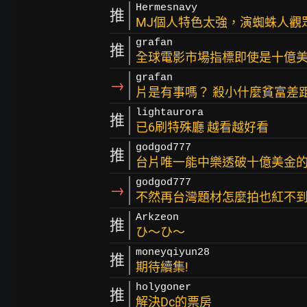
Hermesnavy
推
MJ個人特色太強，演蜘蛛人觀眾
grafan
推
全球電影市場指標即使是十億美
grafan
→
片是有事嗎？ 殺小什麼貧富差
lightaurora
推
已6刷特殊廳 越看越好看
godgod777
推
台片唯一能中樂透破十億美金
godgod777
→
不然再台灣題材怎麼拍也紅不
Arkzeon
推
ひ～ひ～
moneyqiyun28
推
期待續集!
holygoner
推
解決Dc的票房