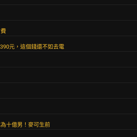
付費
租390元，這個錢還不如去電
成為十億男！麥可生前