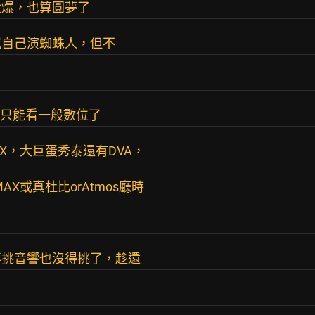
大爆，也算圓夢了
威自己演蜘蛛人，但不
沒有只能看一般數位了
X，大巨蛋秀泰還有DVA，
X或真杜比orAtmos廳時
再挑音響也沒得挑了，趁還