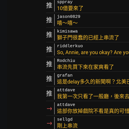
sppray
推
10億要來了
jason0829
推
嘻～嘻～
kimisawa
推
獅子門很蠢的已經上串流了
riddlerkuo
推
So, Annie, are you okay? Are yo
Rodchiu
推
串流先買下來在家爽看了
grafan
推
這是delay多久的新聞啊？北美
attdave
推
我第一次只看了一般廳，後來去
attdave
→
這部你放掉戲院不看是真的可
sellgd
→
剛上串流