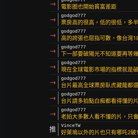
godgod777
→
電影圈也開始貧富差距
godgod777
→
票房高的很高，低的很低，多
godgod777
→
高的誇張也屈指可數，像台灣1
godgod777
→
下一部要破陽光不知道要再等
godgod777
→
現在全球電影市場的指標就是
godgod777
→
台片最高全球票房臥虎藏龍都
godgod777
→
台片請多拍點白痴都看得懂的片
godgod777
→
老拍大多數人看不懂的片，只
VinceTW
推
好萊塢以外的片也只有哪吒2破