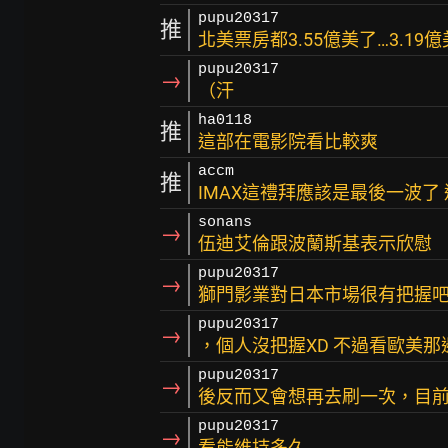
pupu20317
推
北美票房都3.55億美了…3.1
pupu20317
→
（汗
ha0118
推
這部在電影院看比較爽
accm
推
IMAX這禮拜應該是最後一波了
sonans
→
伍迪艾倫跟波蘭斯基表示欣慰
pupu20317
→
獅門影業對日本市場很有把握
pupu20317
→
，個人沒把握XD 不過看歐美
pupu20317
→
後反而又會想再去刷一次，目
pupu20317
→
看能維持多久