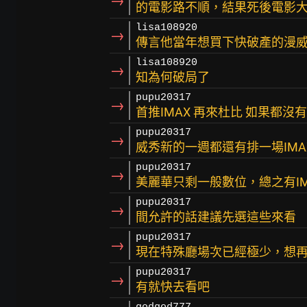
→
的電影路不順，結果死後電影
lisa108920
→
傳言他當年想買下快破產的漫
lisa108920
→
知為何破局了
pupu20317
→
首推IMAX 再來杜比 如果都
pupu20317
→
威秀新的一週都還有排一場IMA
pupu20317
→
美麗華只剩一般數位，總之有IMA
pupu20317
→
間允許的話建議先選這些來看
pupu20317
→
現在特殊廳場次已經極少，想
pupu20317
→
有就快去看吧