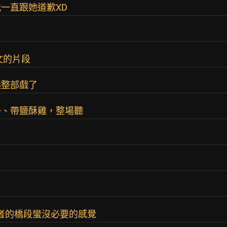
一直跟她道歉XD
文的片段
起整部戲了
子、帶鹽酥雞，整場聽
記者的橋段蠻沒必要的感覺