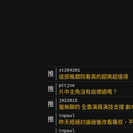
st264201
推
這部進戲院看真的超爽超值得
pttjoe
推
片中主角沒有說德語嗎？
j022015
推
蠻無聊的 全靠演員演技支撐 
tnpaul
推
昨天經過討論過後改看羅叔，
tnpaul