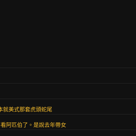
劇本就美式那套虎頭蛇尾
不看阿匹伯了。是說去年帶女