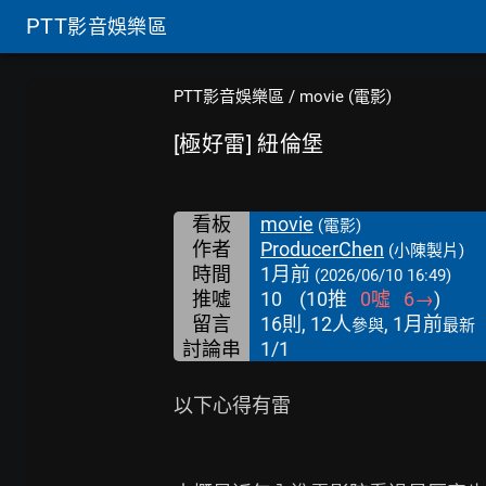
PTT
影音娛樂區
PTT影音娛樂區
/
movie (電影)
[極好雷] 紐倫堡
看板
movie
(電影)
作者
ProducerChen
(小陳製片)
時間
1月前
(2026/06/10 16:49)
推噓
10
(
10
推
0
噓
6
→
)
留言
16則, 12人
, 1月前
參與
最新
討論串
1/1
以下心得有雷
