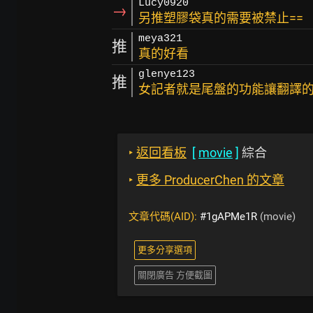
Lucy0920
→
另推塑膠袋真的需要被禁止==
meya321
推
真的好看
glenye123
推
女記者就是尾盤的功能讓翻譯
‣
返回看板
[
movie
]
綜合
‣
更多 ProducerChen 的文章
文章代碼(AID):
#1gAPMe1R
(movie)
更多分享選項
關閉廣告 方便截圖