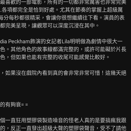
最喜歡的一部電影，所有的一切都非常厲害也非常完美

位…各項都完全是恰到好處。尤其在節奏的掌握上超級厲

，每分每秒都很精采，會讓你很想繼續往下看。演員的表

都完美呈現，讓觀眾可以深度沉浸在其中。

a Peckham飾演的女記者Lila明明做為劇情中很大一

色。其他角色的故事線都滿完整的，或許可能礙於片長

色，但如果也能有完整的收尾可能感覺比較好。

，如果沒在戲院內看到真的會非常非常可惜！這幾天絕

夠衰= =

個一直狂用塑膠袋製造噪音的怪老人真的是要搞瘋我跟

的，反正一直發出超級大聲的塑膠袋聲音，受不了請他
