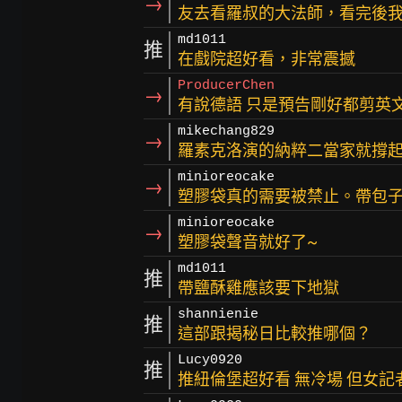
→
友去看羅叔的大法師，看完後我
md1011
推
在戲院超好看，非常震撼
ProducerChen
→
有說德語 只是預告剛好都剪英
mikechang829
→
羅素克洛演的納粹二當家就撐
minioreocake
→
塑膠袋真的需要被禁止。帶包
minioreocake
→
塑膠袋聲音就好了~
md1011
推
帶鹽酥雞應該要下地獄
shannienie
推
這部跟揭秘日比較推哪個？
Lucy0920
推
推紐倫堡超好看 無冷場 但女