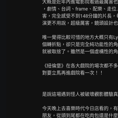
大概是近年內進電影院看過最厲害也
，劇情、台詞、frame、配樂、走
害，完全感受不到148分鐘的片長
演更不用說，超級厲害，鏡頭設計也
唯一覺得比較可惜的地方大概只有Lydi
個轉折點，卻只是完全純功能性的角
就被取捨了。雖然是一個虛構性的角
《紐倫堡》在各大戲院的場次都不多
對要立馬再進戲院看一次！！

是說這場遇到怪人被破壞觀影體驗真的有
今天晚上去喜樂時代今日店看的，有
朋友，從頭到尾都在吃肉包還是什麼