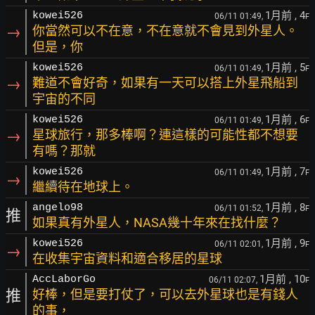
1月前
, 4
kowei526
06/11 01:49,
F
→
你當然可以不在意，不在意就不會見到外星人。
但是，你
1月前
, 5
kowei526
06/11 01:49,
F
→
難道不會好奇，如果有一天可以搭上外星飛船到
宇宙的不同
1月前
, 6
kowei526
06/11 01:49,
F
→
星球旅行，那多棒啊？連這樣的可能性都不想要
有嗎？那就
1月前
, 7
kowei526
06/11 01:49,
F
→
繼續待在地球上。
1月前
, 8
angelo98
06/11 01:52,
F
推
如果真有外星人，NASA幾十年來在找什麼？
1月前
, 9
kowei526
06/11 02:01,
F
→
在收集宇宙資料和適合移居的星球
1月前
, 10
AccLaborGo
06/11 02:07,
F
推
好棒，但是要打仗了，可以去外星球也是有錢人
的事，