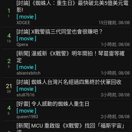
[討論]《蜘蛛人：重生日》最快破北美5億美元電
影!
1
[
movie
]
1
XDGEE
15分鐘前
,
08/08
[討論] X戰警搞三代同堂也會很賺吧？
4
[
movie
]
10
Qpera
1小時前
,
08/08
[新聞] 漫威新《X戰警》明年開拍！琴葛雷等確
定
2
[
movie
]
3
abianisbitch
1小時前
,
08/08
[討論] 蜘蛛人台灣片名經過四集終於伏筆回收
21
[
movie
]
39
stu87616
2小時前
,
08/08
[好雷] 令人感動的蜘蛛人重生日
4
[
movie
]
6
queen1983
2小時前
,
08/08
[新聞] MCU 重啟版《X戰警》找回「福斯宇宙」