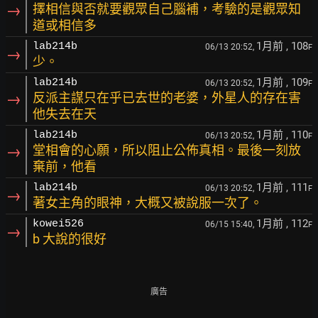
→
擇相信與否就要觀眾自己腦補，考驗的是觀眾知
道或相信多
1月前
, 108
lab214b
06/13 20:52,
F
→
少。
1月前
, 109
lab214b
06/13 20:52,
F
→
反派主謀只在乎已去世的老婆，外星人的存在害
他失去在天
1月前
, 110
lab214b
06/13 20:52,
F
→
堂相會的心願，所以阻止公佈真相。最後一刻放
棄前，他看
1月前
, 111
lab214b
06/13 20:52,
F
→
著女主角的眼神，大概又被說服一次了。
1月前
, 112
kowei526
06/15 15:40,
F
→
b 大說的很好
廣告