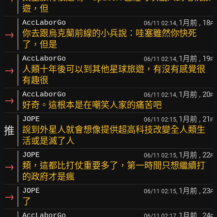
遊，但
1月前
, 18
AccLaborGo
06/11 02:14,
F
→
你去跟烏克蘭前線的小兵說：哇塞雖然你快死
了，但是
1月前
, 19
AccLaborGo
06/11 02:14,
F
→
人類十年後可以到其他星球旅遊，有沒有感覺很
有趣很
1月前
, 20
AccLaborGo
06/11 02:14,
F
→
好奇。這根本是在嘲笑人家的痛苦吧
1月前
, 21
JOPE
06/11 02:15,
F
推
說到外星人就會想像提供超高科技改變全人類生
活或是滅了人
1月前
, 22
JOPE
06/11 02:15,
F
→
類，這都比打仗重要多了，第一時間只想繼續打
的政府才是瘋
1月前
, 23
JOPE
06/11 02:15,
F
→
了
1月前
, 24
AccLaborGo
06/11 02:17,
F