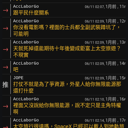
1月前
, 11
AccLaborGo
06/11 02:07,
F
→
跟平民什麼關系
1月前
, 12
AccLaborGo
06/11 02:09,
F
→
你沒看電影嗎？裡面的士兵都全副武裝蹲坑了，
可能明
1月前
, 13
AccLaborGo
06/11 02:09,
F
→
天就死掉還能期待十年後變成鉅富上太空旅遊？
不現實
1月前
, 14
AccLaborGo
06/11 02:09,
F
→
吧
1月前
, 15
JOPE
06/11 02:09,
F
推
打仗不就是為了爭資源，外星人給你無限能源那
還打什麼
1月前
, 16
AccLaborGo
06/11 02:10,
F
→
裡面又沒說給你無限能源，說不定只是主角特權
啊
1月前
, 17
AccLaborGo
06/11 02:14,
F
→
太空旅行很遠嗎，SpaceX 已經可以載人到地軌旅