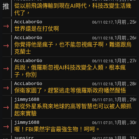
推
從以前飛鴿傳輸到現在AI時代，科技改變生活幾
代了，
1月前
, 25
AccLaborGo
06/11 02:17,
F
→
世界還是在打仗啊
1月前
, 26
AccLaborGo
06/11 02:18,
F
→
你覺得他是瘋子，也不能忽視瘋子啊，難道跟烏
克蘭士
1月前
, 27
AccLaborGo
06/11 02:18,
F
→
兵說，俄羅斯忽視AI科技改變全人類，根本瘋
子，你別
1月前
, 28
AccLaborGo
06/11 02:18,
F
→
保衛家園了，趕緊逃走等俄羅斯政府幡然醒悟
1月前
, 29
jimmy1688
06/11 07:31,
F
→
能從外星系飛來地球的高等智慧也可以被人類抓
起來實驗
1月前
, 30
jimmy1688
06/11 07:31,
F
→
喔！FBI果然宇宙最強生物！呵呵。
1月前
, 31
sunsirr
06/11 07:59,
F