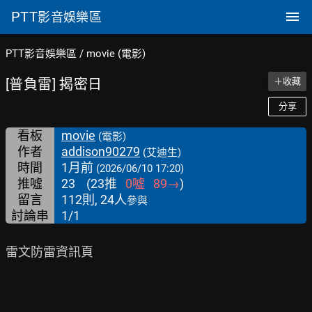
PTT
影音娛樂區
PTT影音娛樂區
/
movie (電影)
[普負雷] 揭密日
＋收藏
分享
看板
movie
(電影)
作者
addison90279
(艾迪生)
時間
1月前
(2026/06/10 17:20)
推噓
23
(
23
推
0
噓
89
→
)
留言
112則, 24人
參與
討論串
1/1
雷文防雷資訊頁
