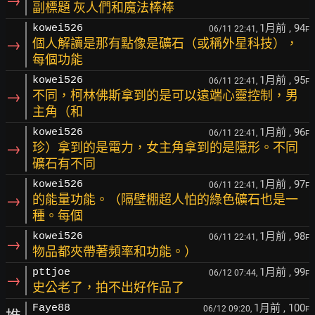
→
副標題 灰人們和魔法棒棒
1月前
, 94
kowei526
06/11 22:41,
F
→
個人解讀是那有點像是礦石（或稱外星科技），
每個功能
1月前
, 95
kowei526
06/11 22:41,
F
→
不同，柯林佛斯拿到的是可以遠端心靈控制，男
主角（和
1月前
, 96
kowei526
06/11 22:41,
F
→
珍）拿到的是電力，女主角拿到的是隱形。不同
礦石有不同
1月前
, 97
kowei526
06/11 22:41,
F
→
的能量功能。（隔壁棚超人怕的綠色礦石也是一
種。每個
1月前
, 98
kowei526
06/11 22:41,
F
→
物品都夾帶著頻率和功能。）
1月前
, 99
pttjoe
06/12 07:44,
F
→
史公老了，拍不出好作品了
1月前
, 100
Faye88
06/12 09:20,
F