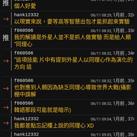
推
個人好愛
1月前
, 32
hank12332
06/11 08:29,
F
→
以現實來說，要等高等智慧出包才能抓起來實驗
1月前
, 33
f860506
06/11 08:32,
F
推
我的解讀是外星人並不是抓人做實驗 而是給人類
“同理心
1月前
, 34
f860506
06/11 08:32,
F
→
”這項技能 片中有提到外星人以同理心作為演化的
方向 這
1月前
, 35
f860506
06/11 08:32,
F
→
也對應到人類因為缺乏同理心導致世界大戰(攝影
棚中誤解
1月前
, 36
f860506
06/11 08:32,
F
→
韓語那段可能就是暗示)
1月前
, 37
hank12332
06/11 09:04,
F
→
我都差點忘記樓上說的同理心 XD
1月前
, 38
hank12332
06/11 09:05,
F