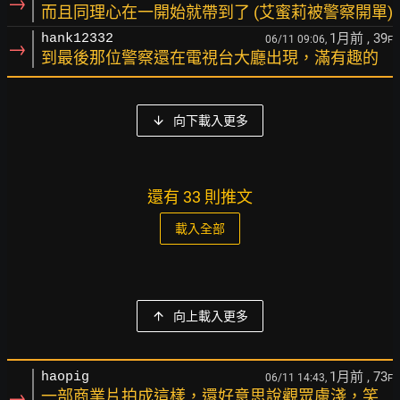
→
而且同理心在一開始就帶到了 (艾蜜莉被警察開單)
1月前
, 39
hank12332
06/11 09:06,
F
→
到最後那位警察還在電視台大廳出現，滿有趣的
向下載入更多
還有 33 則推文
載入全部
向上載入更多
1月前
, 73
haopig
06/11 14:43,
F
→
一部商業片拍成這樣，還好意思說觀眾膚淺，笑