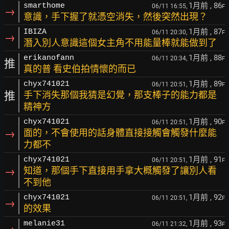
1月前
, 86
smarthome
06/11 16:55,
F
→
意識，手下握了就憑空消失，然後突然出現？
1月前
, 87
IBIZA
06/11 20:30,
F
→
潛入別人意識這個女主角不用能量棒就能做到了
1月前
, 88
erikanofann
06/11 20:34,
F
推
真的普 看史伯拍情懷的而已
1月前
, 89
chyx741021
06/11 20:51,
F
推
手下消失那個我猜是幻覺，那支棒子的能力都是
精神方
1月前
, 90
chyx741021
06/11 20:51,
F
→
面的，不會使用的話身體直接接觸會觸發什麼能
力都不
1月前
, 91
chyx741021
06/11 20:51,
F
→
知道，那個手下直接用手拿大概觸發了讓別人看
不到他
1月前
, 92
chyx741021
06/11 20:51,
F
→
的效果
1月前
, 93
melanie31
06/11 21:32,
F