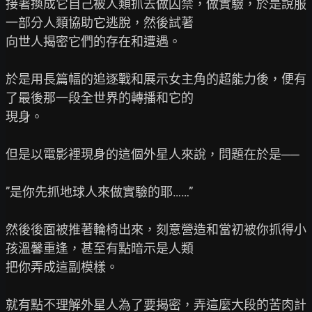
接著換成它自己被人類抓去做囚禁，做實驗，於是說服
一部分人類協助它逃脫，然後試著

向世人揭密它們的存在和遭遇。

於是用長篇幅的追逐戰和展示女主角的超能力後，便有
了最後那一段全世界的轉播和它的

現身。

但是以電影裡現身的這個外星人來說，問題在於是──

”是你先抓地球人來做實驗的耶……”

然後後面被推著輪椅出來，刻意營造和當初被你抓得小
孩溫馨重逢，甚至有點暗示是人類

把你弄成這副模樣。

就有點不理解外星人為了要揭密，弄這麼大段的苦肉計