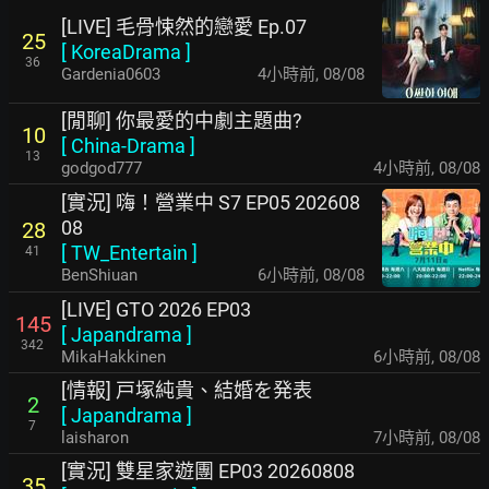
[LIVE] 毛骨悚然的戀愛 Ep.07
25
[
KoreaDrama
]
36
Gardenia0603
4小時前
,
08/08
[閒聊] 你最愛的中劇主題曲?
10
[
China-Drama
]
13
godgod777
4小時前
,
08/08
[實況] 嗨！營業中 S7 EP05 202608
08
28
[
TW_Entertain
]
41
BenShiuan
6小時前
,
08/08
[LIVE] GTO 2026 EP03
145
[
Japandrama
]
342
MikaHakkinen
6小時前
,
08/08
[情報] 戸塚純貴、結婚を発表
2
[
Japandrama
]
7
laisharon
7小時前
,
08/08
[實況] 雙星家遊團 EP03 20260808
35