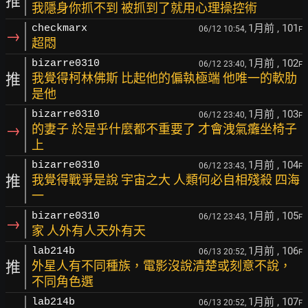
推
我隱身你抓不到 被抓到了就用心理操控術
1月前
, 101
checkmarx
06/12 10:54,
F
→
超悶
1月前
, 102
bizarre0310
06/12 23:40,
F
推
我覺得柯林佛斯 比起他的偏執極端 他唯一的軟肋
是他
1月前
, 103
bizarre0310
06/12 23:40,
F
→
的妻子 於是乎什麼都不重要了 才會洩氣癱坐椅子
上
1月前
, 104
bizarre0310
06/12 23:43,
F
推
我覺得戰爭是說 宇宙之大 人類何必自相殘殺 四海
一
1月前
, 105
bizarre0310
06/12 23:43,
F
→
家 人外有人天外有天
1月前
, 106
lab214b
06/13 20:52,
F
推
外星人有不同種族，電影沒說清楚或刻意不說，
不同角色選
1月前
, 107
lab214b
06/13 20:52,
F