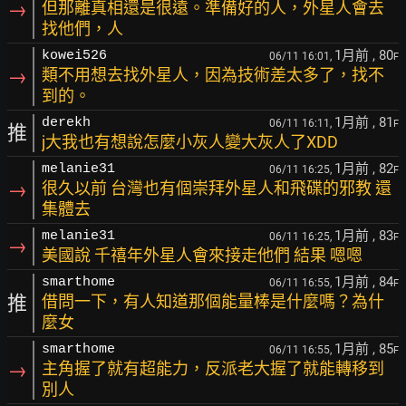
→
但那離真相還是很遠。準備好的人，外星人會去
找他們，人
1月前
, 80
kowei526
06/11 16:01,
F
→
類不用想去找外星人，因為技術差太多了，找不
到的。
1月前
, 81
derekh
06/11 16:11,
F
推
j大我也有想說怎麼小灰人變大灰人了XDD
1月前
, 82
melanie31
06/11 16:25,
F
→
很久以前 台灣也有個崇拜外星人和飛碟的邪教 還
集體去
1月前
, 83
melanie31
06/11 16:25,
F
→
美國說 千禧年外星人會來接走他們 結果 嗯嗯
1月前
, 84
smarthome
06/11 16:55,
F
推
借問一下，有人知道那個能量棒是什麼嗎？為什
麼女
1月前
, 85
smarthome
06/11 16:55,
F
→
主角握了就有超能力，反派老大握了就能轉移到
別人