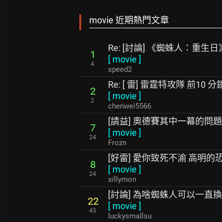
movie 近期熱門文章
Re: [討論] 《蜘蛛人：重
1
[
movie
]
4
speed2
Re: [ 雷] 雷霆特攻隊 前10 
2
[
movie
]
2
chenwei5566
[請益] 奧德賽其中一幕的問
7
[
movie
]
24
Frozn
[好雷] 愛你致死不渝 高明的
8
[
movie
]
24
sillymon
[討論] 為啥蜘蛛人可以一直
22
[
movie
]
43
luckysmallsu