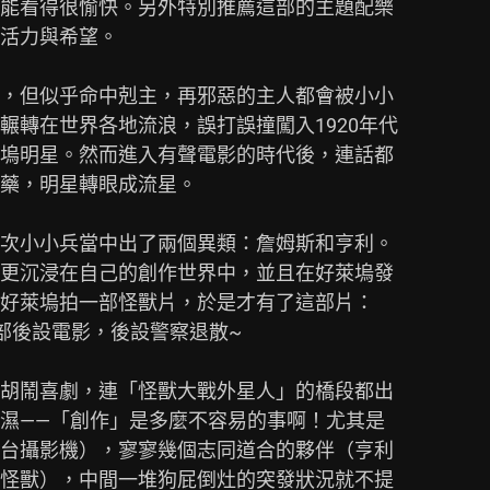
能看得很愉快。另外特別推薦這部的主題配樂

活力與希望。

，但似乎命中剋主，再邪惡的主人都會被小小

轉在世界各地流浪，誤打誤撞闖入1920年代

塢明星。然而進入有聲電影的時代後，連話都

藥，明星轉眼成流星。

次小小兵當中出了兩個異類：詹姆斯和亨利。

更沉浸在自己的創作世界中，並且在好萊塢發

好萊塢拍一部怪獸片，於是才有了這部片：

部後設電影，後設警察退散~

胡鬧喜劇，連「怪獸大戰外星人」的橋段都出

濕——「創作」是多麼不容易的事啊！尤其是

台攝影機），寥寥幾個志同道合的夥伴（亨利

怪獸），中間一堆狗屁倒灶的突發狀況就不提
