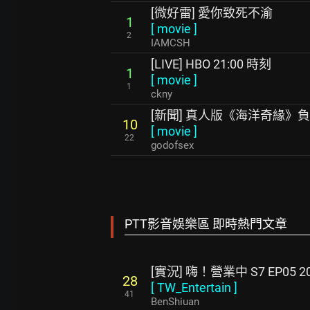
[微好雷] 愛你致死不渝
1
[
movie
]
2
IAMCSH
[LIVE] HBO 21:00 時刻
1
[
movie
]
1
ckny
[新聞] 真人版《海洋奇緣》
10
[
movie
]
22
godofsex
PTT影音娛樂區 即時熱門文章
[實況] 嗨！營業中 S7 EP05 20
28
[
TW_Entertain
]
41
BenShiuan