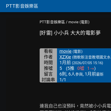
PTT
影音娛樂區
PTT影音娛樂區
/
movie (電影)
[好雷] 小小兵 大大的電影夢
看板
movie
(電影)
作者
XZXie
(微軟新注音敗壞國文水
時間
1月前
(2026/07/05 15:16)
推噓
5
(
5
推
0
噓
1
→
)
留言
6則, 6人
, 1月前
參與
最新
討論串
1/1
連我自己也沒預料，竟然被小小兵電