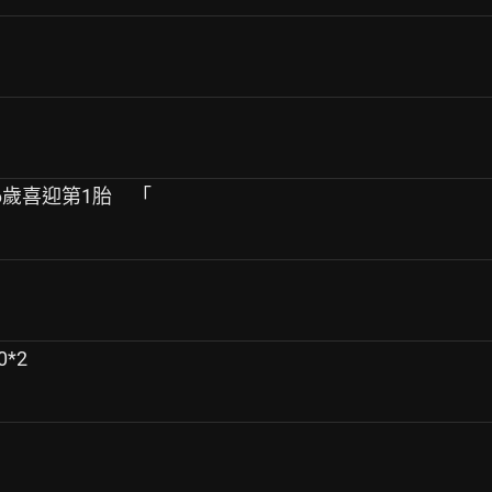
6歲喜迎第1胎 「
0*2