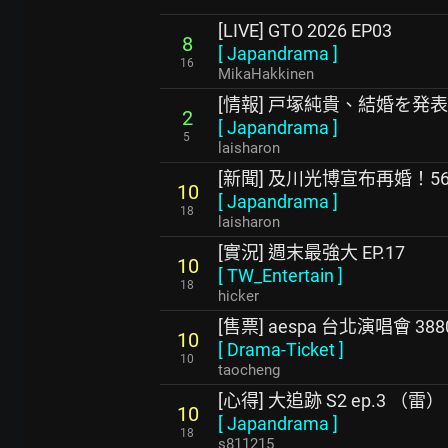
[LIVE] GTO 2026 EP03
8
[
Japandrama
]
16
MikaHakkinen
[情報] 戸塚純貴、結婚を発表
2
[
Japandrama
]
5
laisharon
[新聞] 及川光博宣布再婚！5
10
[
Japandrama
]
18
laisharon
[實況] 週末最強大 EP.17
10
[
TW_Entertain
]
18
hicker
[售票] aespa 台北演唱會 388
10
[
Drama-Ticket
]
10
taocheng
[心得] 大追跡 S2 ep.3 （雷）
10
[
Japandrama
]
18
s811215