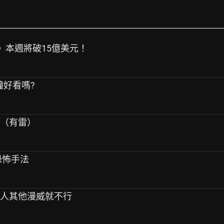
生日》本週將破15億美元！
分鐘好看嗎?
題（有雷）
恐怖手法
換人其他漫威就不行