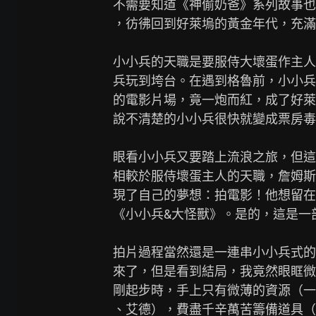
不需要知道《神偷奶爸》系列故事也
，彷彿回到好萊塢的黃金年代，充滿
小小兵的天職是要服侍大壞蛋作主人
兵玩到垮台。在遇到格魯前，小小兵輾
的電影片場，竟一炮而紅，成了好萊
說不清楚的小小兵很快就變成票房毒
眼看小小兵又要踏上流浪之旅，但這
相較於服侍壞蛋主人的天職，詹姆斯
現了自己的夢想：拍電影！他想留在
《小小兵&大怪獸》。是的，這是一
拍片過程當然還是一連串小小兵式的
來了，但是看到結局，我竟然眼眶微
剛起步時，手上只有微薄的資源（一
、艾德），費盡千辛萬苦籌備道具（