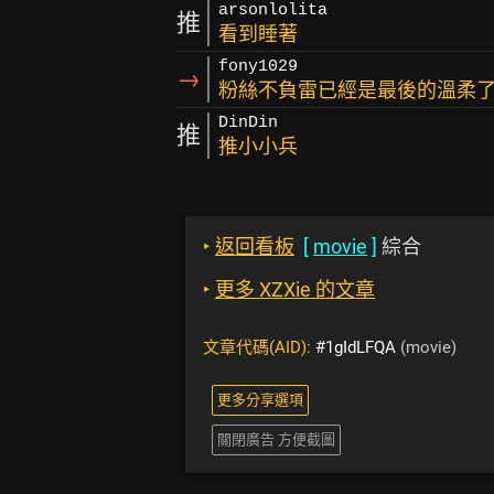
arsonlolita
推
看到睡著
fony1029
→
粉絲不負雷已經是最後的溫柔了
DinDin
推
推小小兵
‣
返回看板
[
movie
]
綜合
‣
更多 XZXie 的文章
文章代碼(AID):
#1gIdLFQA
(movie)
更多分享選項
關閉廣告 方便截圖