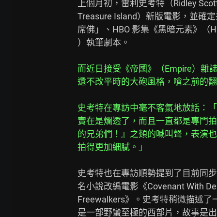
上個月初，雷利史考特（Ridley S
Treasure Island）新版電影，
席佛」、HBO 影集《黑暗元素》（His Da
）執筆劇本。

而近日接受《帝國》（Empire）
還不改平時的大砲風格，嗆之前的翻
史考特在專訪中毫不客氣地放話：「以前
實在是爛透了，而且一直都是專門拍
的兄弟們！』之類的喊叫聲，表演也
拍得更加細膩。」
史考特也在專訪順勢提到了目前同步
名小說改編電影《Covenant Wit
Freewalkers》。史考特稍微描述了一點
是一部野蠻至極的西部片，故事是出