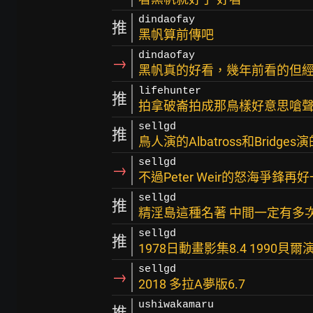
dindaofay
推
黑帆算前傳吧
dindaofay
→
黑帆真的好看，幾年前看的但
lifehunter
推
拍拿破崙拍成那鳥樣好意思嗆聲
sellgd
推
鳥人演的Albatross和Bridges演的
sellgd
→
不過Peter Weir的怒海爭鋒再
sellgd
推
精淫島這種名著 中間一定有多
sellgd
推
1978日動畫影集8.4 1990貝爾演
sellgd
→
2018 多拉A夢版6.7
ushiwakamaru
推