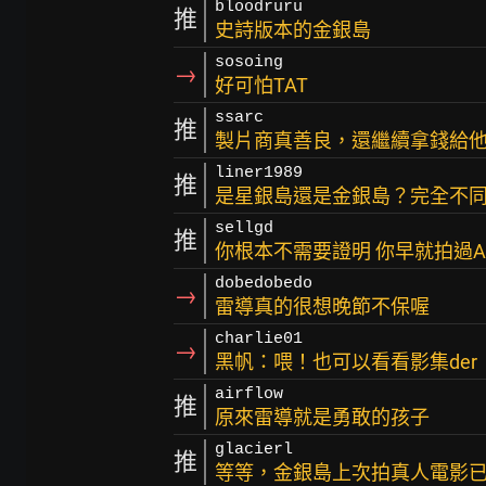
bloodruru
推
史詩版本的金銀島
sosoing
→
好可怕TAT
ssarc
推
製片商真善良，還繼續拿錢給
liner1989
推
是星銀島還是金銀島？完全不
sellgd
推
你根本不需要證明 你早就拍過Alba
dobedobedo
→
雷導真的很想晚節不保喔
charlie01
→
黑帆：喂！也可以看看影集der
airflow
推
原來雷導就是勇敢的孩子
glacierl
推
等等，金銀島上次拍真人電影已經