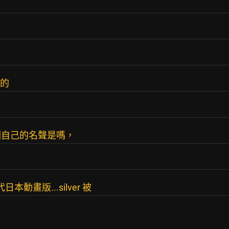
導的
爛自己的名聲是嗎，
動畫版...silver 被