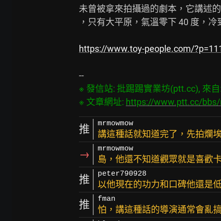
未曾被拿來拍攝過的劇本，它講述的
，只有大平原，氣溫零下 40 度，
https://www.toy-people.com/?p=11
※ 發信站: 批踢踢實業坊(ptt.cc), 來自: 1
※ 文章網址: 
https://www.ptt.cc/bb
mrmowmow
推
講這種話就知道完了，先拍爛
mrmowmow
→
島，他還不知道觀眾就是喜歡
peter790928
推
以他現在的功力和口碑他還是低調
fman
推
怕，講這種話的導演通常會亂