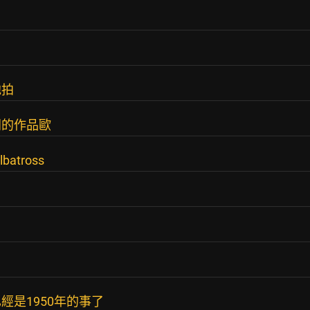
他拍
同的作品歐
tross
是1950年的事了