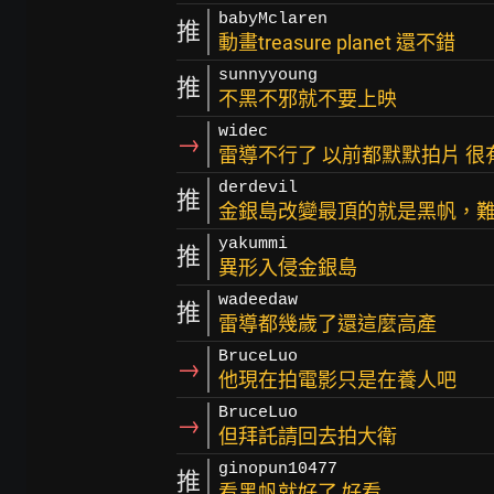
babyMclaren
推
動畫treasure planet 還不錯
sunnyyoung
推
不黑不邪就不要上映
widec
→
雷導不行了 以前都默默拍片 很
derdevil
推
金銀島改變最頂的就是黑帆，
yakummi
推
異形入侵金銀島
wadeedaw
推
雷導都幾歲了還這麼高產
BruceLuo
→
他現在拍電影只是在養人吧
BruceLuo
→
但拜託請回去拍大衛
ginopun10477
推
看黑帆就好了 好看