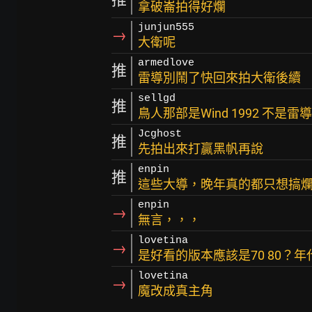
拿破崙拍得好爛
junjun555
→
大衛呢
armedlove
推
雷導別鬧了快回來拍大衛後續
sellgd
推
鳥人那部是Wind 1992 不是雷
Jcghost
推
先拍出來打贏黑帆再說
enpin
推
這些大導，晚年真的都只想搞
enpin
→
無言，，，
lovetina
→
是好看的版本應該是70 80？年代日本
lovetina
→
魔改成真主角