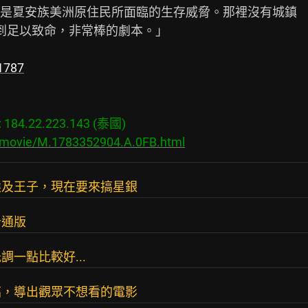
是夏安族美洲原住民所面臨的生存威脅。那裡沒有城鎮

冷到足以致命，非常棒的劇本。」

1787
84.22.223.143 (泰國)

s/movie/M.1783352904.A.0FB.html
埃及王子，現在要來搞星銀
卡通版
一點比較好...
搞，導出觀眾不想看的電影