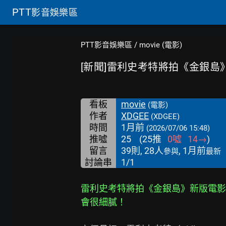
PTT
影音娛樂區
PTT影音娛樂區
/
movie (電影)
[新聞]雷利史考特將拍《金銀島
看板
movie
(電影)
作者
XDGEE
(XDGEE)
時間
1月前
(2026/07/06 15:48)
推噓
25
(
25
推
0
噓
14
→
)
留言
39則, 28人
, 1月前
參與
最新
討論串
1/1
雷利史考特將拍《金銀島》新版電影
會很細膩！