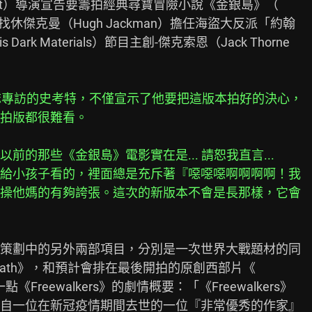
cott）導演宣告要籌拍經典尋寶冒險小說《金銀島》（

並確定找休傑克曼（Hugh Jackman）擔任海盜大反派「約翰

rk Materials）節目主創-傑克索恩（Jack Thorne

雜誌專訪的史考特，不僅宣示了他要把這版本拍好的決心，
拍版都很難看。
的那些《金銀島》電影實在是... 請恕我直言...
給小孩子看的，裡面總是充斥著『噁噁噁啊啊啊啊！我
操他媽的有夠誇張。這次的新版本不會是長那樣，它會
策劃中的另外兩部項目，分別是一次世界大戰題材的同

h Death》，和預計會排在最後開拍的原創西部片《

《Freewalkers》的劇情概要：「《Freewalkers》

自一位在新冠疫情期間去世的一位『非常優秀的作家』
