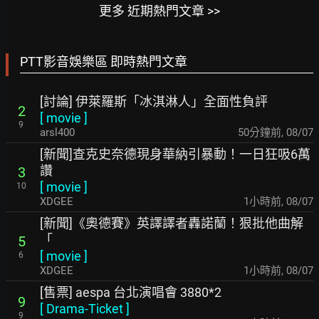
更多 近期熱門文章 >>
PTT影音娛樂區 即時熱門文章
[討論] 伊萊羅斯「冰淇淋人」全面性負評
2
[
movie
]
9
arsl400
50分鐘前
,
08/07
[新聞]查克史奈德現身華納引暴動！一日狂吸6萬
讚
3
[
movie
]
10
XDGEE
1小時前
,
08/07
[新聞]《奧德賽》英譯譯者轟諾蘭！狠批他曲解
「
5
[
movie
]
6
XDGEE
1小時前
,
08/07
[售票] aespa 台北演唱會 3880*2
9
[
Drama-Ticket
]
9