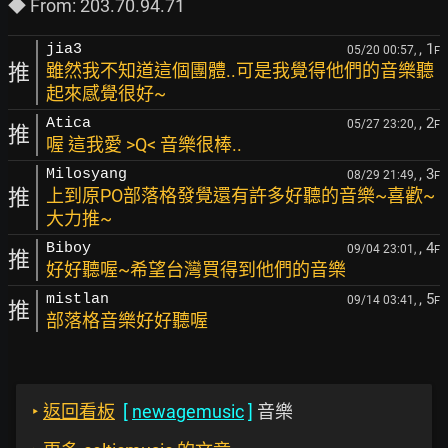
, 1
jia3
05/20 00:57,
F
推
雖然我不知道這個團體..可是我覺得他們的音樂聽
起來感覺很好~
, 2
Atica
05/27 23:20,
F
推
喔 這我愛 >Q< 音樂很棒..
, 3
Milosyang
08/29 21:49,
F
推
上到原PO部落格發覺還有許多好聽的音樂~喜歡~
大力推~
, 4
Biboy
09/04 23:01,
F
推
好好聽喔~希望台灣買得到他們的音樂
, 5
mistlan
09/14 03:41,
F
推
部落格音樂好好聽喔
‣
返回看板
[
newagemusic
]
音樂