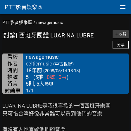
PTT
影音娛樂區
PTT影音娛樂區
/
newagemusic
[討論] 西班牙團體 LUAR NA LUBRE
＋收藏
分享
看板
newagemusic
作者
celticmusic
(中古世紀)
時間
18年前
(2008/05/14 18:18)
推噓
5
(
5
推
0
噓
0
→
)
留言
5則, 5人
參與
討論串
1/1
LUAR  NA LUBRE是我很喜歡的一個西班牙樂團

只可惜台灣好像非常難可以買到他們的音樂

有沒有人也喜歡他們的音樂
