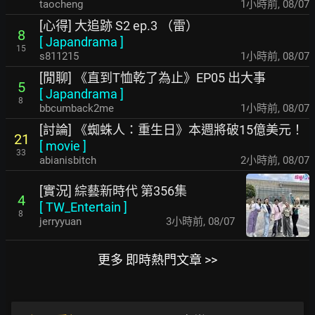
taocheng
1小時前
,
08/07
[心得] 大追跡 S2 ep.3 （雷）
8
[
Japandrama
]
15
s811215
1小時前
,
08/07
[閒聊] 《直到T恤乾了為止》EP05 出大事
5
[
Japandrama
]
8
bbcumback2me
1小時前
,
08/07
[討論] 《蜘蛛人：重生日》本週將破15億美元！
21
[
movie
]
33
abianisbitch
2小時前
,
08/07
[實況] 綜藝新時代 第356集
4
[
TW_Entertain
]
8
jerryyuan
3小時前
,
08/07
更多 即時熱門文章 >>