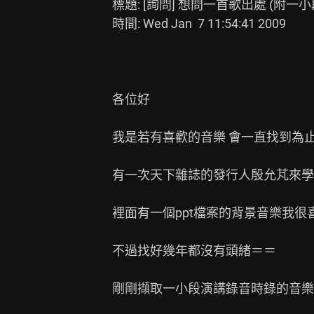
標題: [詢問] 想問一首歌出處 (附一小段
時間: Wed Jan  7 11:54:41 2009

各位好

我是若有喜歡的音樂 會一直找到為止的
有一次天下雜誌的發行人殷允芃來學
裡面有一個ppt檔案的背景音樂我很喜
不過找好幾年都沒有頭緒＝＝

剛剛擷取一小段演講錄音時錄的音樂
