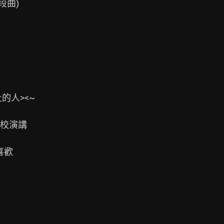
曲)

人><~

校演講

歡
