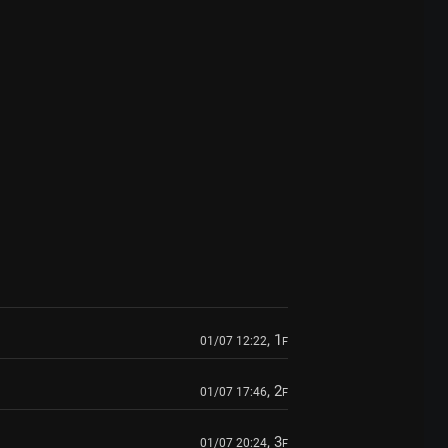
, 1
01/07 12:22
F
, 2
01/07 17:46
F
, 3
01/07 20:24
F