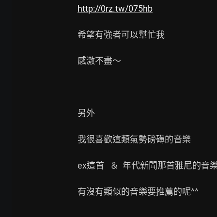
http://0rz.tw/075hb
希望有強者可以幫忙我

感激不盡～

另外

我很喜歡這類氣勢磅礡的音樂

ex這首   ＆  年代新聞那首雅尼的音樂
有沒有類似的音樂要推薦的呢^^
