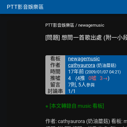
PTT
影音娛樂區
PTT影音娛樂區
/
newagemusic
[問題] 想問一首歌出處 (附一小
看板
newagemusic
作者
cathyaurora
(奶油蘑菇)
時間
17年前
(2009/01/07 04:21)
推噓
4
(
4
推
0
噓
3
→
)
留言
7則, 5人
參與
討論串
1/1
作者: cathyaurora (奶油蘑菇) 看板: mu