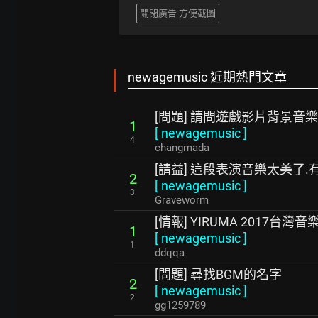
關閉廣告 方便截圖
newagemusic 近期熱門文章
[問題] 請問遊戲影片背景音樂
1
[
newagemusic
]
4
changmada
[請益] 這段表演音樂太美了.
2
[
newagemusic
]
3
Graveworm
[情報] YIRUMA 2017台灣音
1
[
newagemusic
]
1
ddqqa
[問題] 尋找BGM的名字
2
[
newagemusic
]
2
gg1259789