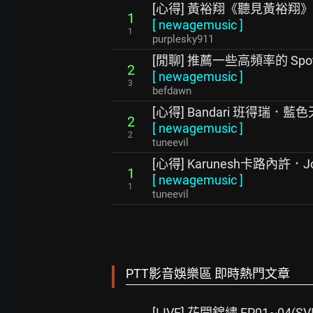
[心得] 黃裕翔《聽見黃裕翔
1
[
newagemusic
]
1
purplesky911
[閒聊] 推薦一些高頻率的 Spot
2
[
newagemusic
]
3
befdawn
[心得] Bandari 班得瑞．藍
2
[
newagemusic
]
2
tuneevil
[心得] Karunesh卡路內許．Jour
1
[
newagemusic
]
1
tuneevil
PTT影音娛樂區 即時熱門文章
[LIVE] 花開錦繡 EP01~04(SVI