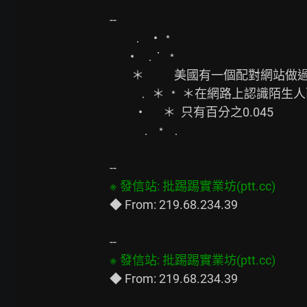
--

        ﹒  ‧﹡

      ‧  ﹒˙  ﹡

        ＊           美國有一個配對網站做過統計

          ﹒ ＊ ﹡ ＊在網路上認識陌生人而後結婚的機率

         ‧      ＊  只有百分之0.045

           ﹒ ﹡ ﹒

◆ From: 219.68.234.39
