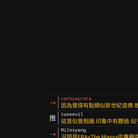
cathyaurora
→
因為覺得有點類似新世紀音樂 
tuneevil
推
這首似曾相識.印象中有聽過.似乎
Milosyang
→
沒錯是ERA<The Mass>這專輯中"T