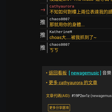
cathyaurora
→
不知如何對樓上兩位表達我的感謝 
chaos0807
推
那就用你的身體...
KatherineM
推
choas大....被我抓到了~
chaos0807
推
ㄎㄎ
‣
返回看板
[
newagemusic
]
音樂
‣
更多 cathyaurora 的文章
文章代碼(AID):
#19P2sv1z
(newagemusi
更多分享選項