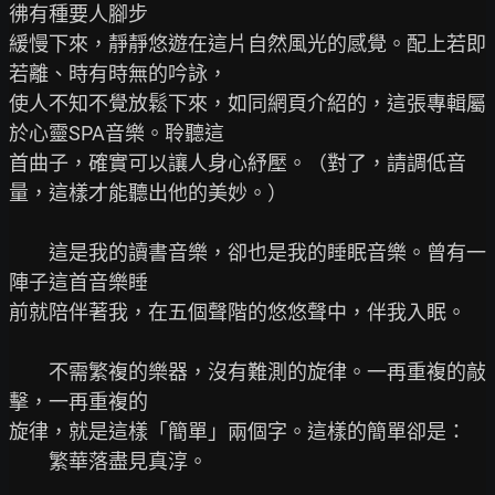
彿有種要人腳步

緩慢下來，靜靜悠遊在這片自然風光的感覺。配上若即
若離、時有時無的吟詠，

使人不知不覺放鬆下來，如同網頁介紹的，這張專輯屬
於心靈SPA音樂。聆聽這

首曲子，確實可以讓人身心紓壓。（對了，請調低音
量，這樣才能聽出他的美妙。）

　　這是我的讀書音樂，卻也是我的睡眠音樂。曾有一
陣子這首音樂睡

前就陪伴著我，在五個聲階的悠悠聲中，伴我入眠。

　　不需繁複的樂器，沒有難測的旋律。一再重複的敲
擊，一再重複的

旋律，就是這樣「簡單」兩個字。這樣的簡單卻是：

　　繁華落盡見真淳。　
