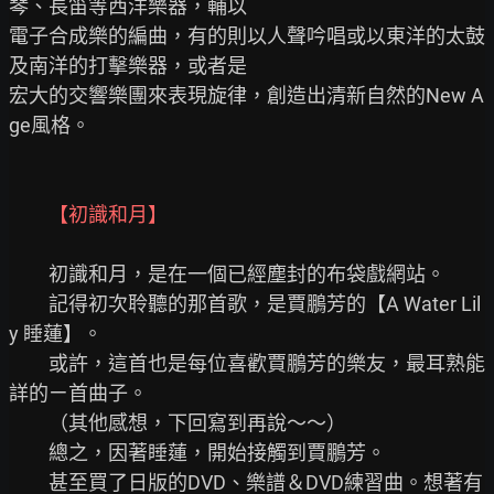
琴、長笛等西洋樂器，輔以

電子合成樂的編曲，有的則以人聲吟唱或以東洋的太鼓
及南洋的打擊樂器，或者是

宏大的交響樂團來表現旋律，創造出清新自然的New A
ge風格。

　　初識和月，是在一個已經塵封的布袋戲網站。

　　記得初次聆聽的那首歌，是賈鵬芳的【A Water Lil
y 睡蓮】。

　　或許，這首也是每位喜歡賈鵬芳的樂友，最耳熟能
詳的ㄧ首曲子。

　　（其他感想，下回寫到再說～～）

　　總之，因著睡蓮，開始接觸到賈鵬芳。

　　甚至買了日版的DVD、樂譜＆DVD練習曲。想著有