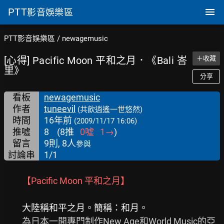
PTT
影音娛樂區
PTT影音娛樂區
/
newagemusic
[心得] Pacific Moon 平和之月．《Bali 峇
＋收藏
里》
分享
看板
newagemusic
作者
tuneevil
(共飲逍遙一世悠然)
時間
16年前
(2009/11/17 16:06)
推噓
8
(
8
推
0
噓
1
→
)
留言
9則, 8人
參與
討論串
1/1
　　為日本一間專門制作New Age和World Music的亞