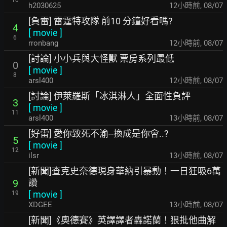
h2030625
12小時前
,
08/07
[負雷] 雷霆特攻隊 前10 分鐘好看嗎?
4
[
movie
]
6
rronbang
12小時前
,
08/07
[討論] 小小兵與大怪獸 票房系列最低
0
[
movie
]
8
arsl400
12小時前
,
08/07
[討論] 伊萊羅斯「冰淇淋人」全面性負評
3
[
movie
]
11
arsl400
13小時前
,
08/07
[好雷] 愛你致死不渝--換成是你會..?
5
[
movie
]
12
ilsr
13小時前
,
08/07
[新聞]查克史奈德現身華納引暴動！一日狂吸6萬
讚
9
[
movie
]
19
XDGEE
13小時前
,
08/07
[新聞]《奧德賽》英譯譯者轟諾蘭！狠批他曲解