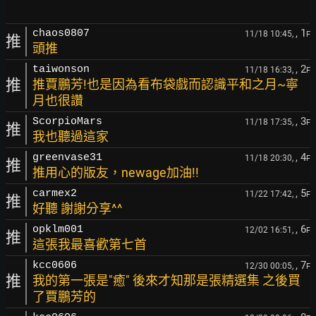
, 1
chaos0807
11/18 10:45,
F
推
頭推
, 2
taiwonson
11/18 16:33,
F
推
推賈鵬芳!也是因為看布袋戲而認識平和之月~寧
月也很讚
, 3
ScorpioMars
11/18 17:35,
F
推
我也聽過這家
, 4
greenvase31
11/18 20:30,
F
推
推用心的版友，newage加油!!
, 5
carmex2
11/22 17:42,
F
推
好聽 謝謝分享^^
, 6
opklm001
12/02 16:51,
F
推
這張我最喜歡第七首
, 7
kcc0606
12/30 00:05,
F
推
我的第一張是"癒" 後來才知那是張精選集 之後買
了賈鵬芳的