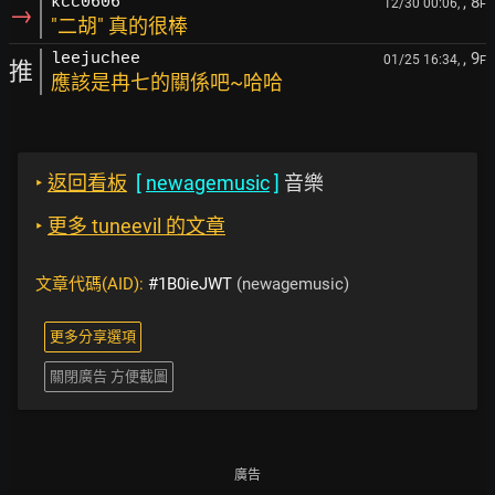
, 8
kcc0606
12/30 00:06,
F
→
"二胡" 真的很棒
, 9
leejuchee
01/25 16:34,
F
推
應該是冉七的關係吧~哈哈
‣
返回看板
[
newagemusic
]
音樂
‣
更多 tuneevil 的文章
文章代碼(AID):
#1B0ieJWT
(newagemusic)
更多分享選項
關閉廣告 方便截圖
廣告