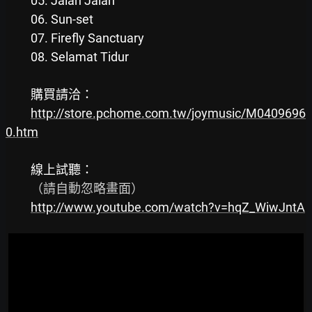
　　05. Jalan Jalan

　　06. Sun-set

　　07. Firefly Sanctuary

http://store.pchome.com.tw/joymusic/M0409696
0.htm
　　（請自動忽略畫面）

http://www.youtube.com/watch?v=hqZ_WiwJntA