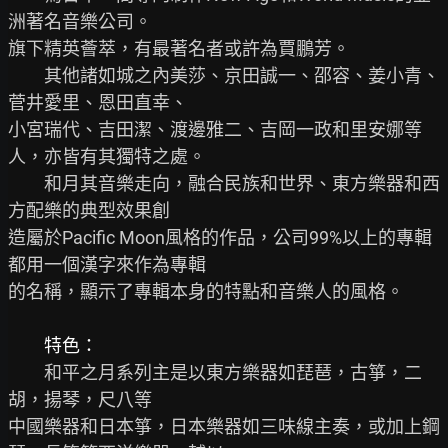
洲著名音樂公司。

旗下精英薈萃，有最著名者或許為賈鵬芳。

　　其他諸如城之內美莎、京田誠一、邵容、姜小青、
菅井愛里、恩田直幸、

小宮瑞代、吉田潔、渡邊雅二、吉岡一政和里安娜等
人，亦皆有其獨特之處。

　　和月其音樂走向，融合民族和世界、東方樂器和西
方配樂的典型效果創

造屬於Pacific Moon風格的作品，公司99%以上的專輯
都用一個漢字來作為專輯

的名稱，顯示了專輯本身的特點和音樂人的風格。

特色：
　　和平之月系列主是以東方樂器如琵琶，古箏，二
胡，揚琴，尺八等

中國樂器和日本箏，日本樂器如三味線主奏，或加上鋼