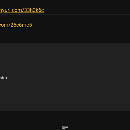
tinyurl.com/33h3k6c
rl.com/25c6mc5
ic)
廣告