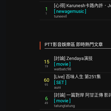
[心得] Karunesh卡路內許．Jour
1
[
newagemusic
]
1
tuneevil
PTT影音娛樂區 即時熱門文章
[討論] Zendaya演技
15
[
movie
]
19
watbatc98
[Live] 百味人生 第251集
60
[
SET
]
95
auni
[討論] 一篇對岸 阿甘正傳 影
6
[
movie
]
49
tatungtatung