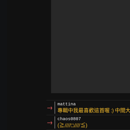
mattina
→
專輯中我最喜歡這首喔 :) 中
chaos0807
→
(≧////□////≦)