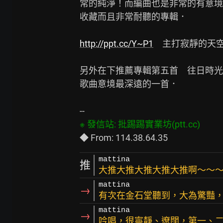
常的純淨！而編曲也是非常的有意境
收藏而且非常耐聽的專輯．

http://ppt.cc/Y~P1
　主打寂靜的天空
另外在下推薦專輯第五首　往日時光
歌曲意境最深遠的一首．

mattina
推
大推大推大推大推大推啊～～～
mattina
→
有次在金石堂聽到，大為驚豔
mattina
→
吟唱，很寧靜、遼闊，第一、