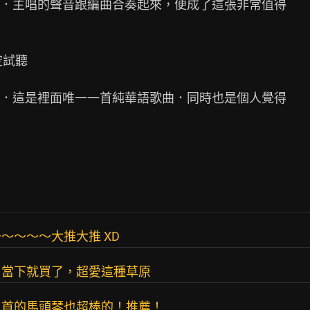
．主唱的聲音跟編曲合奏起來，便成了這張非常值得

試聽

．這是裡面唯一一首純華語歌曲．同時也是個人覺得

～～～～大推大推 XD
，當下就買了，超愛這種草原
二首的馬頭琴也超棒的！推薦！