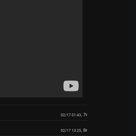
, 7
02/17 01:43
F
, 8
02/17 13:25
F