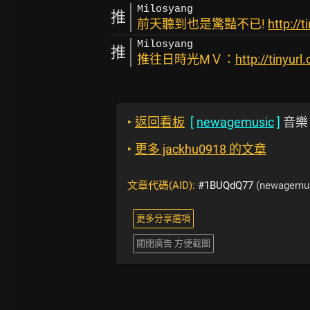
Milosyang
推
前天聽到也是驚豔不已!
http://
Milosyang
推
推往日時光MＶ：
http://tinyu
‣
返回看板
[
newagemusic
]
音樂
‣
更多 jackhu0918 的文章
文章代碼(AID):
#1BUQdQ77
(newagemus
更多分享選項
關閉廣告 方便截圖