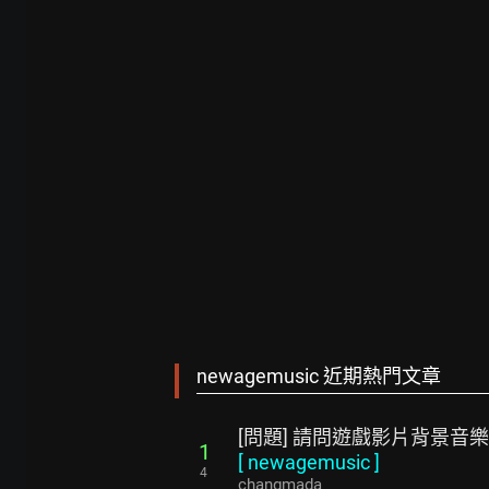
newagemusic 近期熱門文章
[問題] 請問遊戲影片背景音樂
1
[
newagemusic
]
4
changmada