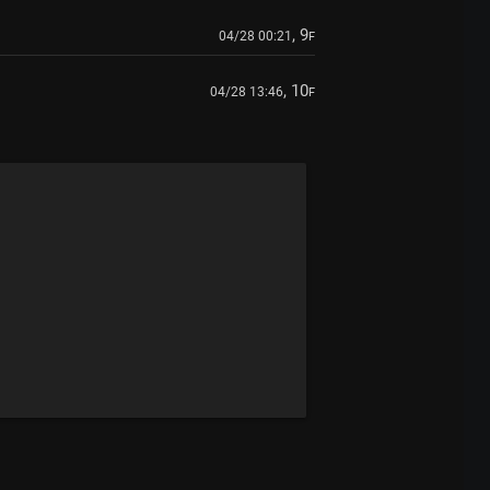
, 9
04/28 00:21
F
, 10
04/28 13:46
F