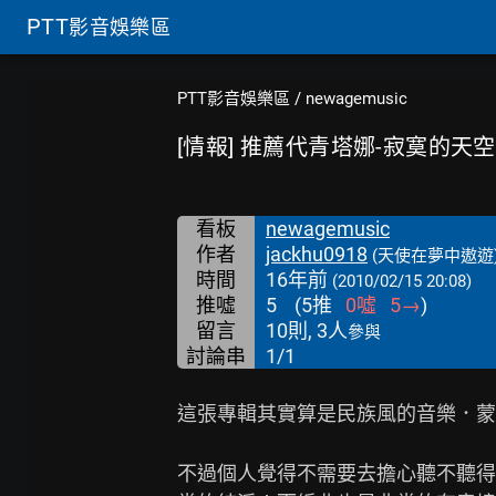
PTT
影音娛樂區
PTT影音娛樂區
/
newagemusic
[情報] 推薦代青塔娜-寂寞的天
看板
newagemusic
作者
jackhu0918
(天使在夢中遨遊
時間
16年前
(2010/02/15 20:08)
推噓
5
(
5
推
0
噓
5
→
)
留言
10則, 3人
參與
討論串
1/1
這張專輯其實算是民族風的音樂．蒙
不過個人覺得不需要去擔心聽不聽得