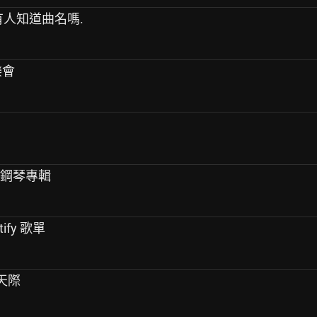
有人知道曲名嗎.
樂會
》鋼琴專輯
ify 歌單
色天際