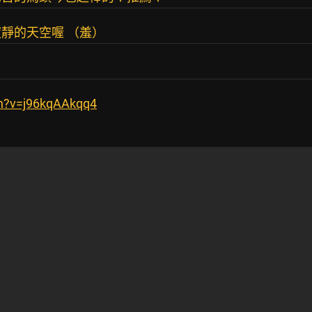
靜的天空喔 （羞）
ch?v=j96kqAAkqq4