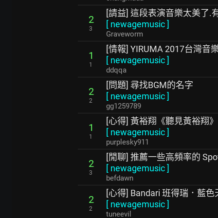
[請益] 這段表演音樂太美了.
2
[
newagemusic
]
3
Graveworm
[情報] YIRUMA 2017台灣音
1
[
newagemusic
]
1
ddqqa
[問題] 尋找BGM的名字
2
[
newagemusic
]
2
gg1259789
[心得] 黃裕翔《聽見黃裕翔
1
[
newagemusic
]
1
purplesky911
[閒聊] 推薦一些高頻率的 Spot
2
[
newagemusic
]
3
befdawn
[心得] Bandari 班得瑞．藍
2
[
newagemusic
]
2
tuneevil