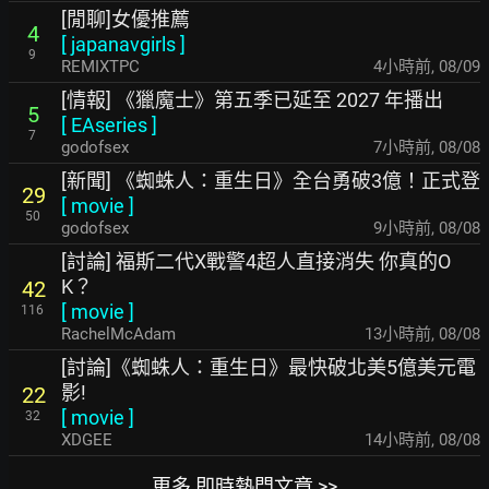
[閒聊]女優推薦
4
[
japanavgirls
]
9
REMIXTPC
4小時前
,
08/09
[情報] 《獵魔士》第五季已延至 2027 年播出
5
[
EAseries
]
7
godofsex
7小時前
,
08/08
[新聞] 《蜘蛛人：重生日》全台勇破3億！正式登
29
[
movie
]
50
godofsex
9小時前
,
08/08
[討論] 福斯二代X戰警4超人直接消失 你真的O
K？
42
[
movie
]
116
RachelMcAdam
13小時前
,
08/08
[討論]《蜘蛛人：重生日》最快破北美5億美元電
影!
22
[
movie
]
32
XDGEE
14小時前
,
08/08
更多 即時熱門文章 >>