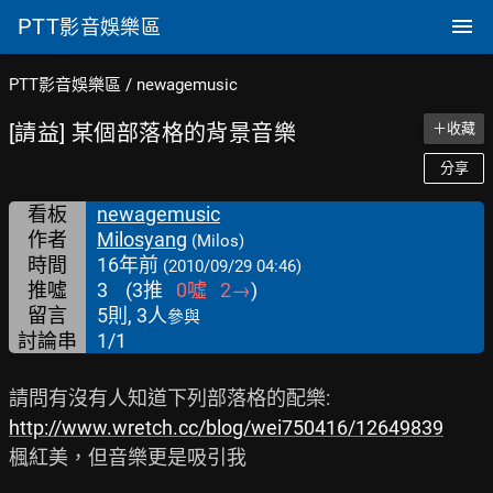
PTT
影音娛樂區
PTT影音娛樂區
/
newagemusic
[請益] 某個部落格的背景音樂
＋收藏
分享
看板
newagemusic
作者
Milosyang
(Milos)
時間
16年前
(2010/09/29 04:46)
推噓
3
(
3
推
0
噓
2
→
)
留言
5則, 3人
參與
討論串
1/1
http://www.wretch.cc/blog/wei750416/12649839
楓紅美，但音樂更是吸引我
