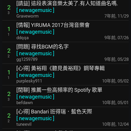
[請益] 這段表演音樂太美了.有人知道曲名嗎.
2
[
newagemusic
]
3
Graveworm
7年前
,
11/29
[情報] YIRUMA 2017台灣音樂會
1
[
newagemusic
]
1
ddqqa
9年前
,
07/26
[問題] 尋找BGM的名字
2
[
newagemusic
]
2
gg1259789
9年前
,
05/28
[心得] 黃裕翔《聽見黃裕翔》鋼琴專輯
1
[
newagemusic
]
1
purplesky911
10年前
,
05/02
[閒聊] 推薦一些高頻率的 Spotify 歌單
2
[
newagemusic
]
3
befdawn
10年前
,
05/01
[心得] Bandari 班得瑞．藍色天際
2
[
newagemusic
]
2
tuneevil
10年前
,
12/04