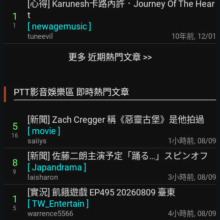
[心得] Karunesh卡路內許．Journey Of The Hear
t
1
[
newagemusic
]
1
tuneevil
10年前
,
12/01
更多 近期熱門文章 >>
PTT影音娛樂區 即時熱門文章
[新聞] Zach Cregger 稱《惡靈古堡》是他拍過
5
[
movie
]
16
saiiys
1小時前
,
08/09
[新聞] 佐藤二朗主演予定「踊る…」スピンオフ
8
[
Japandrama
]
9
laisharon
3小時前
,
08/09
[實況] 飢餓遊戲 EP495 20260809 臺東
1
[
TW_Entertain
]
5
warrence5566
4小時前
,
08/09