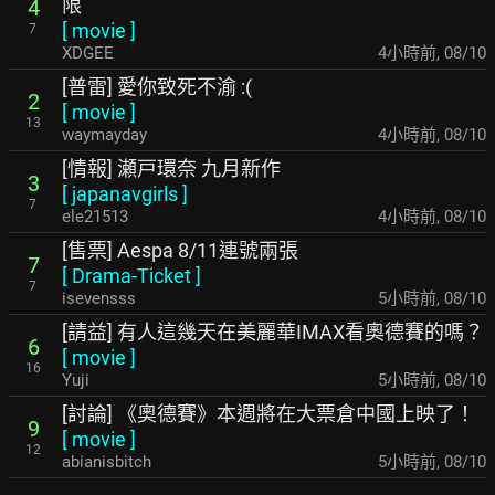
限
4
[
movie
]
7
XDGEE
4小時前
,
08/10
[普雷] 愛你致死不渝 :(
2
[
movie
]
13
waymayday
4小時前
,
08/10
[情報] 瀬戸環奈 九月新作
3
[
japanavgirls
]
7
ele21513
4小時前
,
08/10
[售票] Aespa 8/11連號兩張
7
[
Drama-Ticket
]
7
isevensss
5小時前
,
08/10
[請益] 有人這幾天在美麗華IMAX看奧德賽的嗎？
6
[
movie
]
16
Yuji
5小時前
,
08/10
[討論] 《奧德賽》本週將在大票倉中國上映了！
9
[
movie
]
12
abianisbitch
5小時前
,
08/10