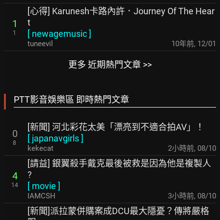
[心得] Karunesh卡路內許．Journey Of The Hear
t
1
[
newagemusic
]
1
tuneevil
10年前
,
12/01
更多 近期熱門文章 >>
PTT影音娛樂區 即時熱門文章
[新聞] 河北彩花太美「漂亮到不適合拍AV」！
0
[
japanavgirls
]
8
kekecat
2小時前
,
08/10
[請益] 銀翼殺手戴克最後被救是因為他是複製人
?
4
[
movie
]
14
IAMCSH
3小時前
,
08/10
[新聞]派拉蒙併購案成DCU最大隱憂？傳將嚴格