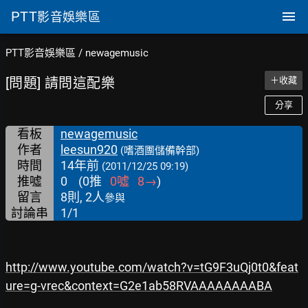
PTT
影音娛樂區
PTT影音娛樂區
/
newagemusic
[問題] 請問這配樂
＋收藏
分享
看板
newagemusic
作者
leesun920
(嗜酒團儲備幹部)
時間
14年前
(2011/12/25 09:19)
推噓
0
(
0
推
0
噓
8
→
)
留言
8則, 2人
參與
討論串
1/1
http://www.youtube.com/watch?v=tG9F3uQj0t0&feat
ure=g-vrec&context=G2e1ab58RVAAAAAAAABA