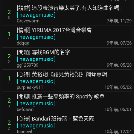
[請益] 這段表演音樂太美了.有人知道曲名嗎.
2
[
newagemusic
]
3
Graveworm
7年前
,
11/29
[情報] YIRUMA 2017台灣音樂會
1
[
newagemusic
]
1
ddqqa
9年前
,
07/26
[問題] 尋找BGM的名字
2
[
newagemusic
]
2
gg1259789
9年前
,
05/28
[心得] 黃裕翔《聽見黃裕翔》鋼琴專輯
1
[
newagemusic
]
1
purplesky911
10年前
,
05/02
[閒聊] 推薦一些高頻率的 Spotify 歌單
2
[
newagemusic
]
3
befdawn
10年前
,
05/01
[心得] Bandari 班得瑞．藍色天際
2
[
newagemusic
]
2
tuneevil
10年前
,
12/04