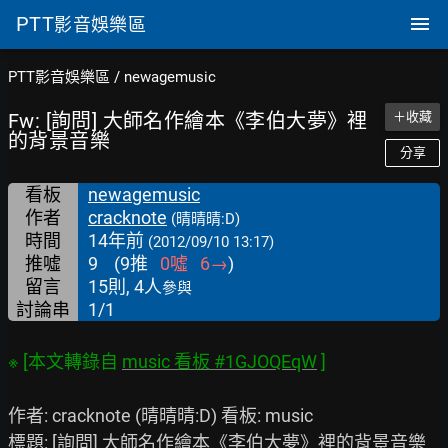
PTT
影音娛樂區
PTT影音娛樂區
/
newagemusic
Fw: [詢問] 大師名作繪本《李伯大夢》裡
＋收藏
的背景音樂
分享
看板
newagemusic
作者
cracknote
(晴晴晴:D)
時間
14年前
(2012/09/10 13:17)
推噓
9
(
9
推
0
噓
6
→
)
留言
15則, 4人
參與
討論串
1/1
※ [本文轉錄自 
music 看板 #1GJOQEqW
作者: cracknote (晴晴晴:D) 看板: music

標題: [詢問] 大師名作繪本《李伯大夢》裡的背景音樂
