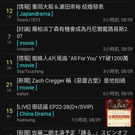
[情報] 重岡大毅＆濵田崇裕 結婚發表
12
[
Japandrama
]
16
SeanLi1013
2小時前
,
08/09
[討論] 羅柏派丁森有機會成為丹尼爾戴路易斯2.
0?
7
[
movie
]
15
lovepork
2小時前
,
08/09
[情報] 蜘蛛人4片尾曲 "All For You" YT破1200萬
11
[
movie
]
26
StarTouching
3小時前
,
08/09
[新聞] Zach Cregger 稱《惡靈古堡》是他拍過
21
[
movie
]
54
saiiys
6小時前
,
08/09
[LIVE] 御廷謠 EP22-28(D+/SVIP)
15
[
China-Drama
]
81
hueisung
7小時前
,
08/09
[新聞] 佐藤二朗主演予定「踊る…」スピンオフ