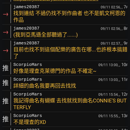
, 7
james20387
09/11 02:56,
F
→
找到連結 不過仍找不到作曲者 也不是凱文柯恩的
作品
, 8
james20387
09/11 02:56,
F
→
(我到亞馬遜全部聽過了......)
, 9
james20387
09/11 02:57,
F
→
目前也找不到這個配樂的廣告在哪...也許根本搞錯
了
, 10
ScorpioMars
09/11 13:00,
F
推
好像是理查克萊德門的作品 不確定~
, 11
ScorpioMars
09/11 13:03,
F
推
詳細的曲名我要再回去找找
, 12
ScorpioMars
09/11 15:54,
F
推
我記得曲名有蝴蝶 去找就找到曲名CONNIE'S BUT
TERFLY
, 13
ScorpioMars
09/11 15:55,
F
推
不是理查的XD