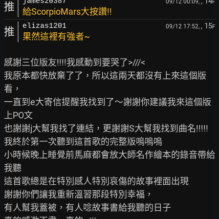
, 14
james20387
09/12 00:09,
F
推
給ScorpioMars大按讚!!
, 15
elizas1201
09/12 17:52,
F
推
果然這裡有強者~
感謝三位版友!!!!我感動到要哭了>///<

我原本都快放棄了了，所以這兩天都沒有上來這個版
看，

一直到e大寄信提醒我找到了～謝謝你建議我來這個版
上PO文

也謝謝j大幫我找了連結，更謝謝S大幫我找到曲名!!!!!

我終於第一次聽到這首歌的完整版嗚嗚嗚

小時候晚上睡覺前馬麻都會放大師名作繪本的錄音帶給
我聽

這首歌總是在特別感人特別哀傷的故事裡面出現

謝謝你們讓我重新溫習那段特別幸福，

有人幫我蓋被，有人唸故事書給我聽的日子
