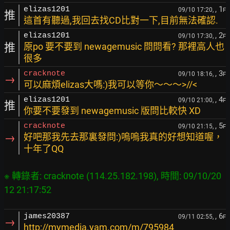
, 1
elizas1201
09/10 17:20,
F
推
這首有聽過,我回去找CD比對一下,目前無法確認.
, 2
elizas1201
09/10 17:30,
F
推
原po 要不要到 newagemusic 問問看? 那裡高人也
很多
, 3
cracknote
09/10 18:16,
F
→
可以麻煩elizas大嗎:)我可以等你～～～>//<
, 4
elizas1201
09/10 21:00,
F
推
你要不要發到 newagemusic 版問比較快 XD
, 5
cracknote
09/10 21:15,
F
→
好吧那我先去那裏發問:)嗚嗚我真的好想知道喔，
十年了QQ
※ 轉錄者: cracknote (114.25.182.198), 時間: 09/10/20
, 6
james20387
09/11 02:55,
F
→
http://mymedia.yam.com/m/795984