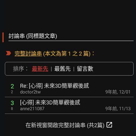
討論串 (同標題文章)
完整討論串
(本文為第 1 之 2 篇)：
排序：
最新先
|
最舊先
|
留言數
Re: [心得] 未來3D簡單觀後感
2
doctor2tw
9年前
,
12/01
2
[心得] 未來3D簡單觀後感
3
anne211087
9年前
,
11/13
8
open_in_new
在新視窗開啟完整討論串 (共2篇)