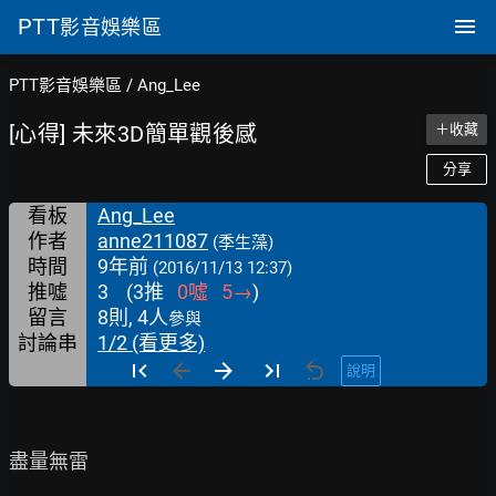
PTT
影音娛樂區
PTT影音娛樂區
/
Ang_Lee
[心得] 未來3D簡單觀後感
＋收藏
分享
看板
Ang_Lee
作者
anne211087
(季生藻)
時間
9年前
(2016/11/13 12:37)
推噓
3
(
3
推
0
噓
5
→
)
留言
8則, 4人
參與
討論串
1/2 (看更多)
說明
盡量無雷
