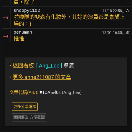
員，除了
, 7
snoopy1102
11/18 22:58,
F
→
啦啦隊的斐森有化妝外，其餘的演員都是素顏上
場的：)
, 8
peruman
12/01 16:35,
F
→
推推
‣
返回看板
[
Ang_Lee
]
導演
‣
更多 anne211087 的文章
文章代碼(AID):
#1OA5vl0s
(Ang_Lee)
更多分享選項
關閉廣告 方便截圖