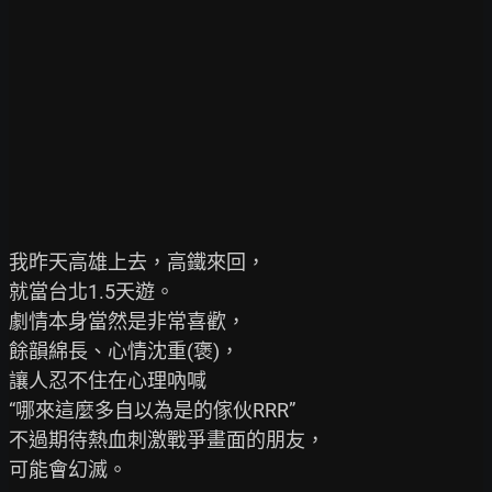
我昨天高雄上去，高鐵來回，

就當台北1.5天遊。

劇情本身當然是非常喜歡，

餘韻綿長、心情沈重(褒)，

讓人忍不住在心理吶喊

“哪來這麼多自以為是的傢伙RRR”

不過期待熱血刺激戰爭畫面的朋友，

可能會幻滅。
