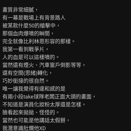
畫質非常細膩，

有一幕是戰場上有背景路人

被某款什麼50的槍擊中，

那個血肉爆噴的瞬間，

完全就像比利林恩形容的那樣。

我第一看到戰爭片，

人的血是可以這樣噴的。

當然還有煙火、汽車窗戶倒影等等，

還有空間(思緒)轉化，

巧妙銜接的很自然。

唯一讓我覺得有違和感的是

有兩小段take球隊老闆正面大頭的畫面，

不知道是演員化妝粉太厚還是怎樣，

臉看起來拋拋、怪怪的。

當然也可能是他講話太假掰，

我潛意識肚爛他XD
