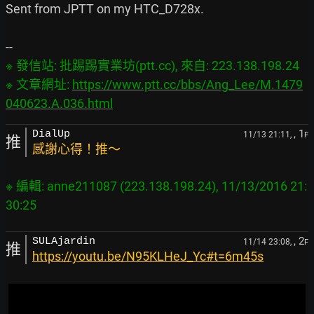
Sent from JPTT on my HTC_D728x.

※ 發信站: 批踢踢實業坊(ptt.cc), 來自: 223.138.198.24

※ 文章網址: 
https://www.ptt.cc/bbs/Ang_Lee/M.1479
040623.A.036.html
, 1
DialUp
11/13 21:11,
F
推
感謝心得！推～
※ 編輯: anne211087 (223.138.198.24), 11/13/2016 21:
, 2
SULAjardin
11/14 23:08,
F
推
https://youtu.be/N95KLHeJ_Yc#t=6m45s