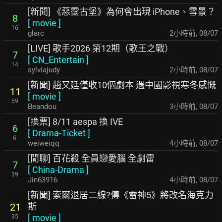
[新聞] 《惡靈古堡》為何會出現 iPhone、雪景？
8
[
movie
]
16
glarc
2小時前
,
08/07
[LIVE] 歌手2026 第12期（歌王之戰）
7
[
CN_Entertain
]
14
sylviajudy
2小時前
,
08/07
[新聞] 趙又廷僅收10個劇本 遇中國影視寒冬感慨
11
[
movie
]
59
Beandou
3小時前
,
08/07
[換票] 8/11 aespa 換 IVE
6
[
Drama-Ticket
]
6
weiweiqq
4小時前
,
08/07
[閒聊] 百花殺 全員戀愛腦 全劇雷
7
[
China-Drama
]
39
Jin63916
4小時前
,
08/07
[新聞] 索爾退居二線?傳《雷神5》將改名海克力
斯
21
[
movie
]
35