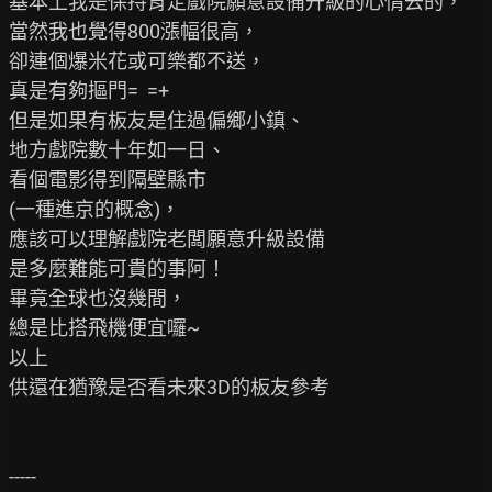
基本上我是保持肯定戲院願意設備升級的心情去的，

當然我也覺得800漲幅很高，

卻連個爆米花或可樂都不送，

真是有夠摳門=  =+

但是如果有板友是住過偏鄉小鎮、

地方戲院數十年如一日、

看個電影得到隔壁縣市

(一種進京的概念)，

應該可以理解戲院老闆願意升級設備

是多麼難能可貴的事阿！

畢竟全球也沒幾間，

總是比搭飛機便宜囉~

以上

供還在猶豫是否看未來3D的板友參考

-----
