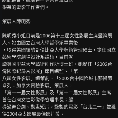
藉此機會，感謝這些豐富台灣電影

銀幕的電影工作者們。

策展人陳明秀

陳明秀小姐目前是2006第十三屆女性影展主席暨策展
人。她由國立台灣大學哲學系畢業後

，取得美國紐約哥倫比亞大學藝術管理碩士，擔任國立
藝術學院劇場設計系講師，目前就

讀英國里茲大學藝術創作所博士班。她歷任「2002台
灣國際紀錄片影展」節目總監、「第

八屆女性影展」總策劃、「2002台中國際城市藝術節
系列：加拿大實驗影展」策展人，

「第十一屆女性影展」及「第十二屆女性影展」主席。
曾任台灣女性影像學會理事長；編

導過舞台劇、動畫短片，監製的電影「台北二一」並獲
得2004亞太影展最佳影片獎。
