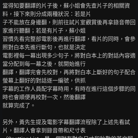
當得知要翻譯的片子後，蘇小姐會先查片子的相關資
料，接下來則分成兩種狀況：若是片

子不能放在身邊翻，則前往試片室觀賞後再拿錄音帶回
家進行聽翻；若是有片子，蘇小姐

習慣先看完整部電影後再進行翻譯，看片的同時，會參
照對白本先進行斷句，也就是決定

電影裡每一幕出現多少句子，將對白本上的對話內容適
當分配到每一幕之後，就開始進行

翻譯，翻譯完會先校對，再將對白本上斷好的句子配合
螢幕上翻好的對話逐一編號，供抓

字幕的工作人員配字幕時用，有時在進行這個步驟的同
時也會順便再校對一次，然後翻譯

就算完成了。

另外，黃先生提及電影字幕翻譯流程除了上述先看試
片，翻譯人會拿到錄音帶和尺寸表
