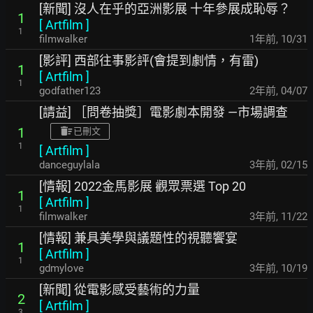
[新聞] 沒人在乎的亞洲影展 十年參展成恥辱？
1
[
Artfilm
]
1
filmwalker
1年前
,
10/31
[影評] 西部往事影評(會提到劇情，有雷)
1
[
Artfilm
]
1
godfather123
2年前
,
04/07
[請益] ［問卷抽獎］電影劇本開發 —市場調查
1
已刪文
1
[
Artfilm
]
danceguylala
3年前
,
02/15
[情報] 2022金馬影展 觀眾票選 Top 20
1
[
Artfilm
]
1
filmwalker
3年前
,
11/22
[情報] 兼具美學與議題性的視聽饗宴
1
[
Artfilm
]
1
gdmylove
3年前
,
10/19
[新聞] 從電影感受藝術的力量
2
[
Artfilm
]
3