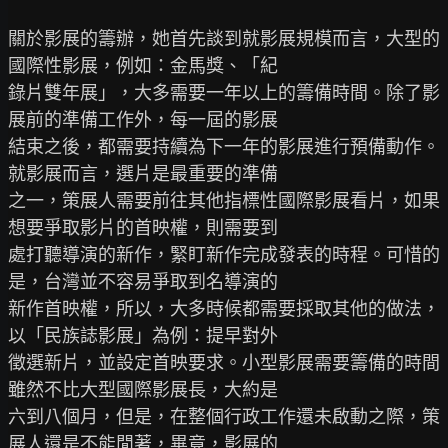
關於影展的籌辦，她首先談到就影展規模而言，大型的
國際性影展，例如：金馬獎、「紀

錄片雙年展」，大多需要一年以上的籌備時間。除了影
展前的準備工作外，每一屆的影展

結束之後，都需要持續為下一年的影展進行預備動作。
就影展而言，選片是最重要的準備

之一，策展人需要前往其他指標性國際影展看片，如果
想要爭取影片的首映權，則需要到

處打聽導演的新作，緊盯新作完成發表的時程。可惜的
是，台灣並不容易爭取到名導演的

新作首映權，所以，大多時候都需要採取其他的做法，
以「民族誌影展」為例：提早對外

徵選新片，並設定首映要求。小型影展需要籌備的時間
雖然不比大型國際影展長，大約是

六到八個月，但是，在整個行政工作還未啟動之際，策
展人還是不能閒著，畢竟，影展的
