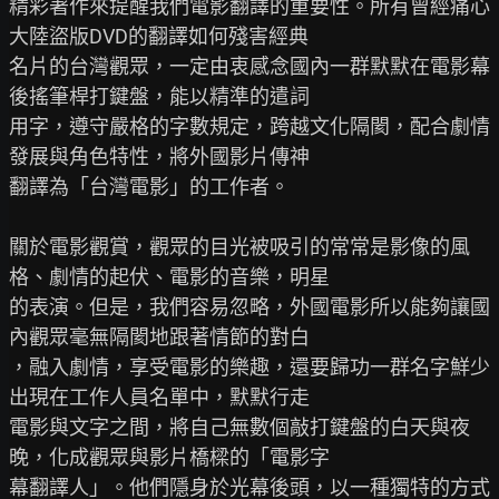
精彩著作來提醒我們電影翻譯的重要性。所有曾經痛心
大陸盜版DVD的翻譯如何殘害經典

名片的台灣觀眾，一定由衷感念國內一群默默在電影幕
後搖筆桿打鍵盤，能以精準的遣詞

用字，遵守嚴格的字數規定，跨越文化隔閡，配合劇情
發展與角色特性，將外國影片傳神

翻譯為「台灣電影」的工作者。

關於電影觀賞，觀眾的目光被吸引的常常是影像的風
格、劇情的起伏、電影的音樂，明星

的表演。但是，我們容易忽略，外國電影所以能夠讓國
內觀眾毫無隔閡地跟著情節的對白

，融入劇情，享受電影的樂趣，還要歸功一群名字鮮少
出現在工作人員名單中，默默行走

電影與文字之間，將自己無數個敲打鍵盤的白天與夜
晚，化成觀眾與影片橋樑的「電影字

幕翻譯人」。他們隱身於光幕後頭，以一種獨特的方式