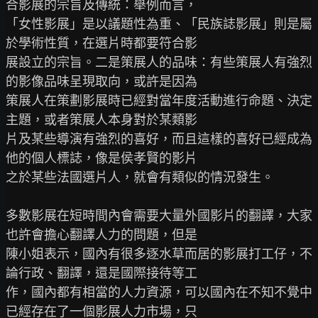
合影展的宗旨及傳統：舉例而言，

「女性影展」是以議題性為重、「民族誌影展」則是屬
於學術性質，在選片時都要符合影

展設立的宗旨。二是策展人的品味：有些策展人有強烈
的影像品味呈現取向，或許是因為

策展人在策劃影展時已經對當年度活動進行命題、決定
主題，或者策展人本身對於某類影

片及某些導演有強烈的喜好，而且這樣的喜好已經成為
他的個人標誌，像是侯孝賢的影片

之於某些法國選片人，就會有類似的情況發生。

多數影展在短時間內會需要大量外國影片的翻譯，大家
也許會擔心翻譯人力的問題，但是

陳小姐表示，國內有很多逐水草而居的影展打工仔，不
論行政、翻譯，還是國際接待等工

作，國內都有相當的人力資源，可以國內在不知不覺中
已經存在了一個影展人力市場，只
