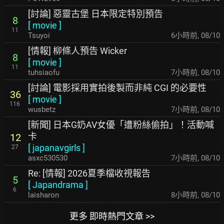
[討論] 惡靈古堡 日本限定特別預告
8
[
movie
]
11
Tsuyoi
6小時前
,
08/10
[情報] 柳條人預告 Wicker
8
[
movie
]
11
tuhsiaofu
7小時前
,
08/10
[討論] 電影採用實拍後製而非純 CGI 的必要性
36
[
movie
]
116
wusbetz
7小時前
,
08/10
[新聞] 日本G奶AV女優「遭粉絲偷拍」！活動喊
卡
12
[
japanavgirls
]
27
asxc530530
7小時前
,
08/10
Re: [情報] 2026夏季檔收視報告
5
[
Japandrama
]
6
laisharon
8小時前
,
08/10
更多 即時熱門文章 >>