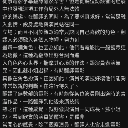
從事電影字幕翻譯雖然辛苦，但是從幾位訪談者的經驗
中也發現這項工作有局外人無法體

會的樂趣。在翻譯的同時，為了要求真求好，常常是融
入劇情、設身處地與演員站在同一

立場；而且不同於觀眾通常只認同自己喜歡的角色，翻
譯人必須融入各個人物裡，努力刻

畫每一個角色，也因為如此，他們看電影比一般觀眾更
為透徹。這種為翻譯出好台詞而進

入角色內心世界，揣摩其心境的作法，跟演員表演無
異。因此蘇小姐戲稱，有時翻譯電影

真像在角色扮演。正因如此，演員的演技好壞他們能夠
非常敏銳的判斷。在這行待久了、

翻譯了無數部的電影，有時能從某位演員剛出道時的青
澀作品，一路翻譯到他後來演技純

熟之作，這種感覺，就好像與演員一同成長。蘇小姐
說，看到欣賞的演員變厲害，是種非

常開心的感覺。除了觀察演員，翻譯人也會走進電影