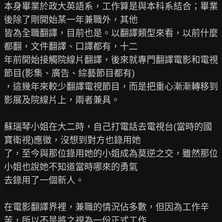
本身畢業於政大英語系，工作算是與本科系結合；畢業
後除了剛開始某一年兼職外，其他

皆為全職翻譯，目前也是。以翻譯類型來看，以前什麼
都翻，文件翻譯、口譯都有，十二

年前開始接觸院線片翻譯，後來就專門翻譯電影和電視
節目(影集、廣告、綜藝節目都有)

，這幾年來較少翻譯電視節目，而是把重心漸漸轉移到
影展及院線片上，兩者兼具。

蘇瑞琴小姐在大二時，自己打電話去電視台(當時的國
寶衛視)應徵，沒想到對方也錄用她

了，至今與那位錄用她的小姐成為莫逆之交，雖然那位
小姐也說她不知道當時哪來的勇氣

去錄用了一個新人。

在電影翻譯界裡，兼職的情況佔多數，但因為工作辛
苦，所以不是將之視為一份正式工作
