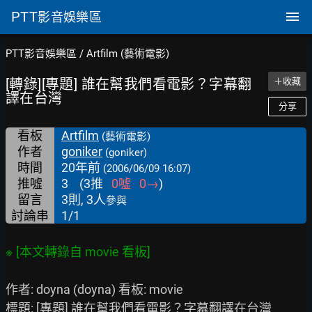
PTT
影音娛樂區
PTT影音娛樂區
/
Artfilm (藝術電影)
[轉錄][專題] 誰在幫我們看電影？字幕翻
＋收藏
譯在台灣
分享
看板
Artfilm
(藝術電影)
作者
goniker
(goniker)
時間
20年前
(2006/06/09 16:07)
推噓
3
(
3
推
0
噓
0
→
)
留言
3則, 3人
參與
討論串
1/1
作者: doyna (doyna) 看板: movie

標題: [專題] 誰在幫我們看電影？字幕翻譯在台灣
