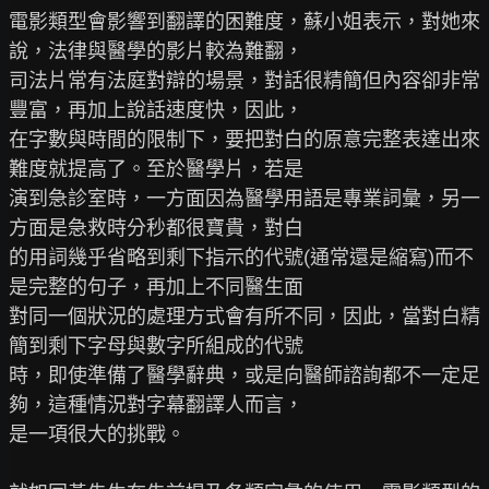
電影類型會影響到翻譯的困難度，蘇小姐表示，對她來
說，法律與醫學的影片較為難翻，

司法片常有法庭對辯的場景，對話很精簡但內容卻非常
豐富，再加上說話速度快，因此，

在字數與時間的限制下，要把對白的原意完整表達出來
難度就提高了。至於醫學片，若是

演到急診室時，一方面因為醫學用語是專業詞彙，另一
方面是急救時分秒都很寶貴，對白

的用詞幾乎省略到剩下指示的代號(通常還是縮寫)而不
是完整的句子，再加上不同醫生面

對同一個狀況的處理方式會有所不同，因此，當對白精
簡到剩下字母與數字所組成的代號

時，即使準備了醫學辭典，或是向醫師諮詢都不一定足
夠，這種情況對字幕翻譯人而言，

是一項很大的挑戰。
