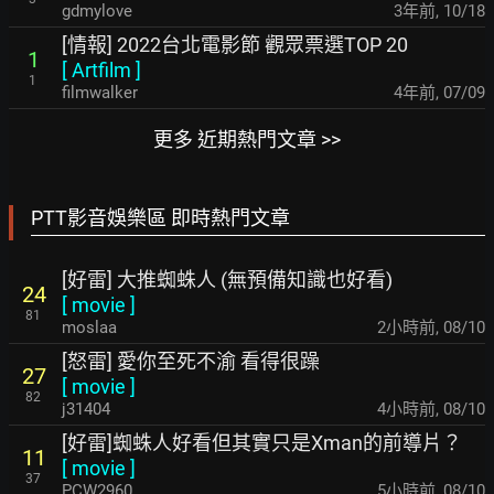
gdmylove
3年前
,
10/18
[情報] 2022台北電影節 觀眾票選TOP 20
1
[
Artfilm
]
1
filmwalker
4年前
,
07/09
更多 近期熱門文章 >>
PTT影音娛樂區 即時熱門文章
[好雷] 大推蜘蛛人 (無預備知識也好看)
24
[
movie
]
81
moslaa
2小時前
,
08/10
[怒雷] 愛你至死不渝 看得很躁
27
[
movie
]
82
j31404
4小時前
,
08/10
[好雷]蜘蛛人好看但其實只是Xman的前導片？
11
[
movie
]
37
PCW2960
5小時前
,
08/10