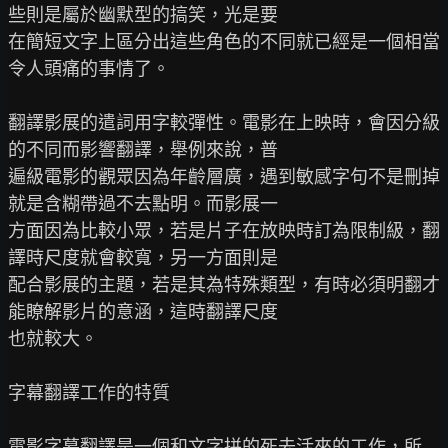
些則是屬於幽默型的搞笑，光是要

在簡短文字上區分出這些角色的不同就已經是一個相當
令人頭痛的事情了。

翻譯影展的遣詞用字較彈性。電影在上映時，會因分級
的不同而影響翻譯，舉例來說，普

遍級電影的觀眾因為年齡層廣，遇到敏感字句不是刪掉
就是含糊帶過不去點明。而影展一

方面因為比較小眾，若是片子在放映時訂為限制級，翻
譯時尺度就會較寬，另一方面則是

配合影展的主題，若是其為特殊類型，有時必須明翻才
能瞭解影片的意涵，這時翻譯尺度

也就較大。

字幕翻譯工作的特質

電影字幕翻譯是一個和文字拼的死去活來的工作，所