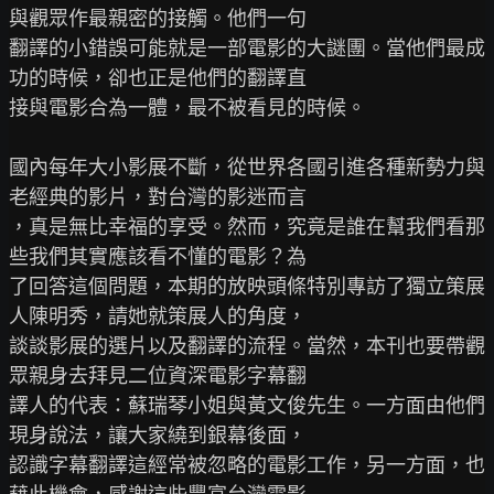
與觀眾作最親密的接觸。他們一句

翻譯的小錯誤可能就是一部電影的大謎團。當他們最成
功的時候，卻也正是他們的翻譯直

接與電影合為一體，最不被看見的時候。

國內每年大小影展不斷，從世界各國引進各種新勢力與
老經典的影片，對台灣的影迷而言

，真是無比幸福的享受。然而，究竟是誰在幫我們看那
些我們其實應該看不懂的電影？為

了回答這個問題，本期的放映頭條特別專訪了獨立策展
人陳明秀，請她就策展人的角度，

談談影展的選片以及翻譯的流程。當然，本刊也要帶觀
眾親身去拜見二位資深電影字幕翻

譯人的代表：蘇瑞琴小姐與黃文俊先生。一方面由他們
現身說法，讓大家繞到銀幕後面，

認識字幕翻譯這經常被忽略的電影工作，另一方面，也