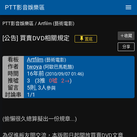
PTT
影音娛樂區
PTT影音娛樂區
/
Artfilm (藝術電影)
＋收藏
[公告] 買賣DVD相關規定
置底
分享
看板
Artfilm
(藝術電影)
作者
twoya
(阿歐巴馬乾酪)
時間
16年前
(2010/09/07 01:46)
推噓
3
(
3
推
0
噓
2
→
)
留言
5則, 3人
參與
討論串
1/1
(偷懶很久總算擬出一份規章...)

為促進板友間交流，本版即日起開放買賣DVD文章
