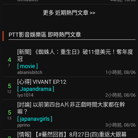
更多 近期熱門文章 >>
PTT影音娛樂區 即時熱門文章
[新聞] 《蜘蛛人：重生日》破11億美元！奪年度
冠
4
[
movie
]
7
abianisbitch
1小時前
,
08/06
[心得] VIVANT EP.12
5
[
Japandrama
]
12
lyo1014
2小時前
,
08/06
[討論] 以前第四台A片非正戲時間大家都在幹
嘛？
5
[
japanavgirls
]
13
pprino
3小時前
,
08/06
[情報] 【#驀然回首】8月27日(四)重返大銀幕