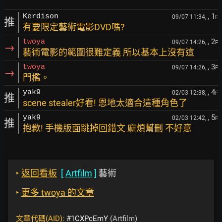
, 1
Kerdison
09/07 11:34,
F
推
有要限定藝術電影DVD嗎?
, 2
twoya
09/07 14:26,
F
→
藝術電影的範圍很難定義 所以基本上沒有這
, 3
twoya
09/07 14:26,
F
→
門檻。
, 4
yak9
02/03 12:38,
F
推
scene stealer好看! 恩地太適合這種角色了
, 5
yak9
02/03 12:42,
F
推
抱歉! 手機版面跳掉回錯文 麻煩幫刪 不好意
‣
返回看板
[
Artfilm
]
藝術
‣
更多 twoya 的文章
文章代碼(AID):
#1CXPcEmY
(Artfilm)