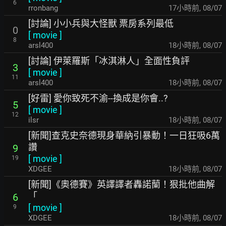
6
rronbang
17小時前
,
08/07
[討論] 小小兵與大怪獸 票房系列最低
0
[
movie
]
8
arsl400
18小時前
,
08/07
[討論] 伊萊羅斯「冰淇淋人」全面性負評
3
[
movie
]
11
arsl400
18小時前
,
08/07
[好雷] 愛你致死不渝--換成是你會..?
5
[
movie
]
12
ilsr
18小時前
,
08/07
[新聞]查克史奈德現身華納引暴動！一日狂吸6萬
讚
9
[
movie
]
19
XDGEE
18小時前
,
08/07
[新聞]《奧德賽》英譯譯者轟諾蘭！狠批他曲解
「
6
[
movie
]
9
XDGEE
18小時前
,
08/07