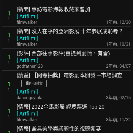
[新聞] 專訪電影海報收藏家曾加
1
[
Artfilm
]
1
filmwalker
1年前
,
12/30
[新聞] 沒人在乎的亞洲影展 十年參展成恥辱？
1
[
Artfilm
]
1
filmwalker
1年前
,
10/31
[影評] 西部往事影評(會提到劇情，有雷)
1
[
Artfilm
]
1
godfather123
2年前
,
04/07
[請益] ［問卷抽獎］電影劇本開發 —市場調查
1
已刪文
1
[
Artfilm
]
danceguylala
3年前
,
02/15
[情報] 2022金馬影展 觀眾票選 Top 20
1
[
Artfilm
]
1
filmwalker
3年前
,
11/22
[情報] 兼具美學與議題性的視聽饗宴
1