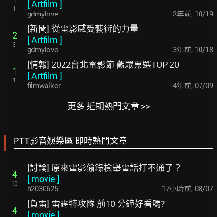
[
Artfilm
]
1
gdmylove
3年前
,
10/19
[新聞] 從電影感受藝術的力量
2
[
Artfilm
]
3
gdmylove
3年前
,
10/18
[情報] 2022台北電影節 觀眾票選TOP 20
1
[
Artfilm
]
1
filmwalker
4年前
,
07/09
更多 近期熱門文章 >>
PTT影音娛樂區 即時熱門文章
[討論] 原來電影偷錄檢舉電話打不通了？
4
[
movie
]
10
h2030625
17小時前
,
08/07
[負雷] 雷霆特攻隊 前10 分鐘好看嗎?
4
[
movie
]