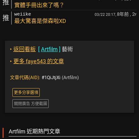
推
實體手冊出來了嗎？
8年前
, 2
weiike
03/22 20:17,
F
推
最大驚喜是傑森啦XD
‣
返回看板
[
Artfilm
]
藝術
‣
更多 faye543 的文章
文章代碼(AID):
#1QiJtjXi
(Artfilm)
更多分享選項
關閉廣告 方便截圖
Artfilm 近期熱門文章