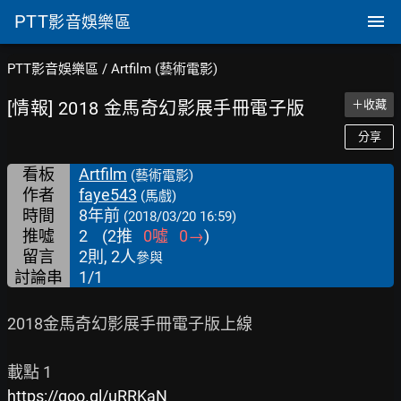
PTT
影音娛樂區
PTT影音娛樂區
/
Artfilm (藝術電影)
[情報] 2018 金馬奇幻影展手冊電子版
＋收藏
分享
看板
Artfilm
(藝術電影)
作者
faye543
(馬戲)
時間
8年前
(2018/03/20 16:59)
推噓
2
(
2
推
0
噓
0
→
)
留言
2則, 2人
參與
討論串
1/1
2018金馬奇幻影展手冊電子版上線

https://goo.gl/uRRKaN